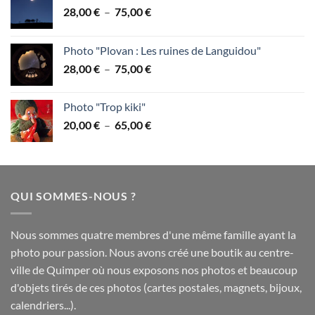
Plage
28,00
€
–
75,00
€
de
prix :
Photo "Plovan : Les ruines de Languidou"
28,00 €
Plage
28,00
€
–
75,00
€
à
de
75,00 €
prix :
Photo "Trop kiki"
28,00 €
Plage
20,00
€
–
65,00
€
à
de
75,00 €
prix :
20,00 €
à
QUI SOMMES-NOUS ?
65,00 €
Nous sommes quatre membres d'une même famille ayant la
photo pour passion. Nous avons créé une boutik au centre-
ville de Quimper où nous exposons nos photos et beaucoup
d'objets tirés de ces photos (cartes postales, magnets, bijoux,
calendriers...).