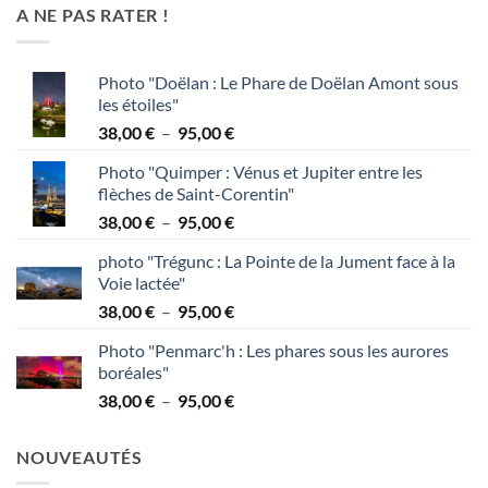
A NE PAS RATER !
Photo "Doëlan : Le Phare de Doëlan Amont sous
les étoiles"
Plage
38,00
€
–
95,00
€
de
Photo "Quimper : Vénus et Jupiter entre les
prix :
flèches de Saint-Corentin"
38,00 €
Plage
38,00
€
–
95,00
€
à
de
95,00 €
photo "Trégunc : La Pointe de la Jument face à la
prix :
Voie lactée"
38,00 €
Plage
38,00
€
–
95,00
€
à
de
95,00 €
Photo "Penmarc'h : Les phares sous les aurores
prix :
boréales"
38,00 €
Plage
38,00
€
–
95,00
€
à
de
95,00 €
prix :
NOUVEAUTÉS
38,00 €