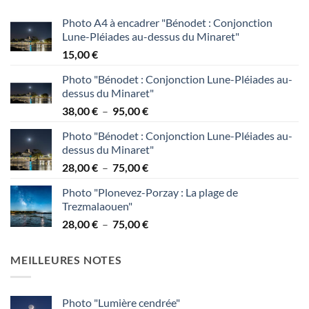
à
95,00 €
Photo A4 à encadrer "Bénodet : Conjonction
Lune-Pléiades au-dessus du Minaret"
15,00
€
Photo "Bénodet : Conjonction Lune-Pléiades au-
dessus du Minaret"
Plage
38,00
€
–
95,00
€
de
Photo "Bénodet : Conjonction Lune-Pléiades au-
prix :
dessus du Minaret"
38,00 €
Plage
28,00
€
–
75,00
€
à
de
95,00 €
Photo "Plonevez-Porzay : La plage de
prix :
Trezmalaouen"
28,00 €
Plage
28,00
€
–
75,00
€
à
de
75,00 €
prix :
MEILLEURES NOTES
28,00 €
à
75,00 €
Photo "Lumière cendrée"