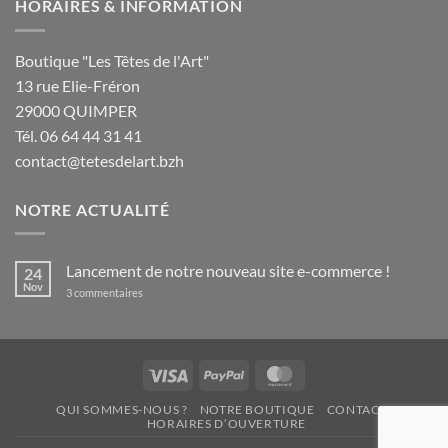
HORAIRES & INFORMATION
Boutique "Les Têtes de l'Art"
13 rue Elie-Fréron
29000 QUIMPER
Tél. 06 64 44 31 41
contact@tetesdelart.bzh
NOTRE ACTUALITÉ
Lancement de notre nouveau site e-commerce !
24
Nov
sur
3 commentaires
Lancement
de
notre
nouveau
site
e-
Visa
PayPal
MasterCard
commerce
!
QUI SOMMES-NOUS ?
NOTRE BOUTIQUE
CONTACT
HORAIRES D’OUVERTURE