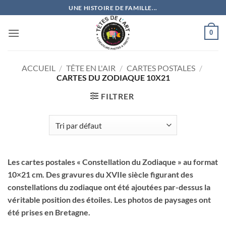
Passer
UNE HISTOIRE DE FAMILLE...
au
contenu
0
ACCUEIL
/
TÊTE EN L'AIR
/
CARTES POSTALES
/
CARTES DU ZODIAQUE 10X21
FILTRER
Les cartes postales « Constellation du Zodiaque » au format
10×21 cm. Des gravures du XVIIe siècle figurant des
constellations du zodiaque ont été ajoutées par-dessus la
véritable position des étoiles. Les photos de paysages ont
été prises en Bretagne.