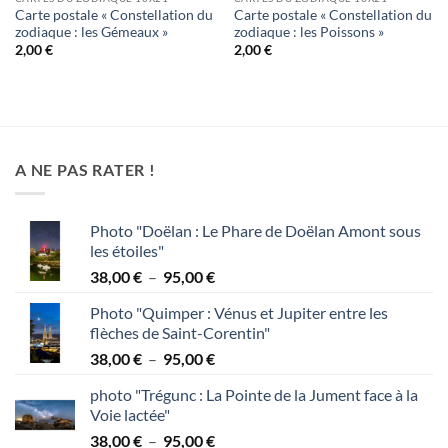
Carte postale « Constellation du
Carte postale « Constellation du
zodiaque : les Gémeaux »
zodiaque : les Poissons »
2,00
€
2,00
€
A NE PAS RATER !
Photo "Doëlan : Le Phare de Doëlan Amont sous
les étoiles"
Plage
38,00
€
–
95,00
€
de
Photo "Quimper : Vénus et Jupiter entre les
prix :
flèches de Saint-Corentin"
38,00 €
Plage
38,00
€
–
95,00
€
à
de
95,00 €
photo "Trégunc : La Pointe de la Jument face à la
prix :
Voie lactée"
38,00 €
Plage
38,00
€
–
95,00
€
à