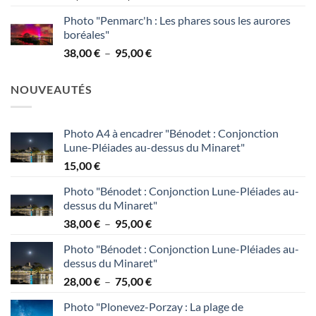
de
95,00 €
Photo "Penmarc'h : Les phares sous les aurores
prix :
boréales"
38,00 €
Plage
38,00
€
–
95,00
€
à
de
95,00 €
prix :
NOUVEAUTÉS
38,00 €
à
95,00 €
Photo A4 à encadrer "Bénodet : Conjonction
Lune-Pléiades au-dessus du Minaret"
15,00
€
Photo "Bénodet : Conjonction Lune-Pléiades au-
dessus du Minaret"
Plage
38,00
€
–
95,00
€
de
Photo "Bénodet : Conjonction Lune-Pléiades au-
prix :
dessus du Minaret"
38,00 €
Plage
28,00
€
–
75,00
€
à
de
95,00 €
Photo "Plonevez-Porzay : La plage de
prix :