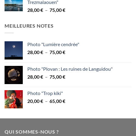
Trezmalaouen"
28,00 €
Plage
28,00
€
–
75,00
€
à
de
75,00 €
prix :
MEILLEURES NOTES
28,00 €
à
75,00 €
Photo "Lumière cendrée"
Plage
28,00
€
–
75,00
€
de
prix :
Photo "Plovan : Les ruines de Languidou"
28,00 €
Plage
28,00
€
–
75,00
€
à
de
75,00 €
prix :
Photo "Trop kiki"
28,00 €
Plage
20,00
€
–
65,00
€
à
de
75,00 €
prix :
20,00 €
à
QUI SOMMES-NOUS ?
65,00 €