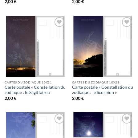
2,00
€
2,00
€
Ajouter
Ajouter
à la
à la
wishlist
wishlist
CARTES DU ZODIAQUE 10X21
CARTES DU ZODIAQUE 10X21
Carte postale « Constellation du
Carte postale « Constellation du
zodiaque : le Sagittaire »
zodiaque : le Scorpion »
2,00
€
2,00
€
Ajouter
Ajouter
à la
à la
wishlist
wishlist