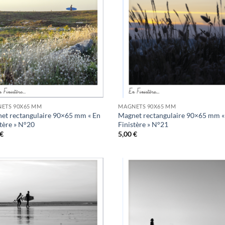
Ajouter
Ajo
à la
à 
wishlist
wish
ETS 90X65 MM
MAGNETS 90X65 MM
et rectangulaire 90×65 mm « En
Magnet rectangulaire 90×65 mm «
stère » N°20
Finistère » N°21
€
5,00
€
Ajouter
Ajo
à la
à 
wishlist
wish