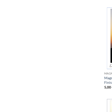
MAGN
Magn
Fini
5,00