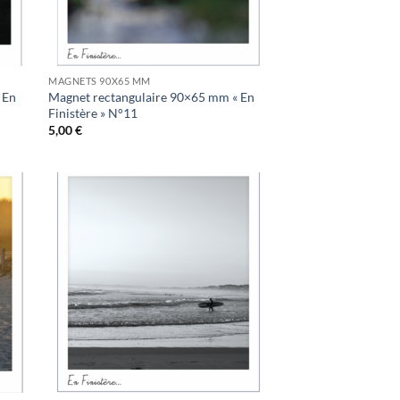
MAGNETS 90X65 MM
 En
Magnet rectangulaire 90×65 mm « En
Finistère » N°11
5,00
€
uter
Ajouter
la
à la
list
wishlist