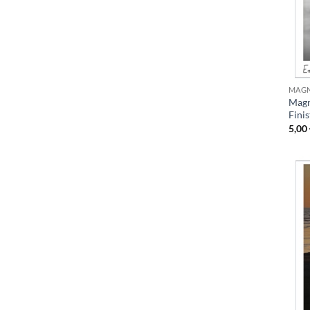
MAGN
Magn
Fini
5,00