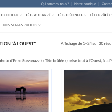
Qui sommes-nous ?
Notre boutique
Contac
E DE PIOCHE
TÊTE AU CARRÉ
TÊTE D’ÉPINGLE
TÊTE BRÛLÉE
NOS STAGES PHOTOS
Affichage de 1–24 sur 30 résu
ION "À L'OUEST"
photo d’Enzo Stevanazzi (« Tête brûlée ») prise tout à l’Ouest, à la 
Ajouter
Ajo
à la
à 
wishlist
wish