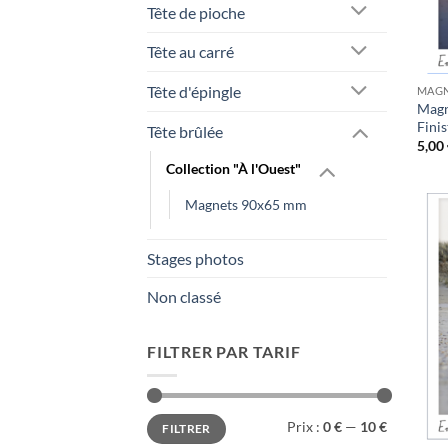
Tête de pioche
Tête au carré
Tête d'épingle
MAGN
Magn
Finis
Tête brûlée
5,00
Collection "À l'Ouest"
Magnets 90x65 mm
Stages photos
Non classé
FILTRER PAR TARIF
Prix
Prix
Prix :
0 €
—
10 €
FILTRER
min
max