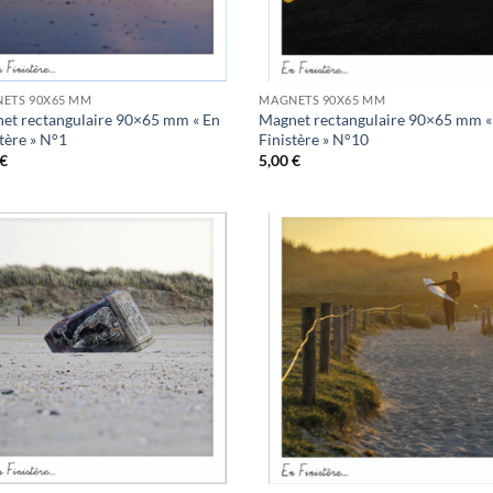
ETS 90X65 MM
MAGNETS 90X65 MM
et rectangulaire 90×65 mm « En
Magnet rectangulaire 90×65 mm «
tère » N°1
Finistère » N°10
€
5,00
€
Ajouter
Ajo
à la
à 
wishlist
wish