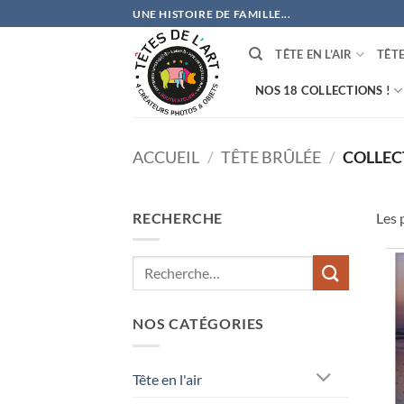
Passer
UNE HISTOIRE DE FAMILLE...
au
contenu
TÊTE EN L’AIR
TÊT
NOS 18 COLLECTIONS !
ACCUEIL
/
TÊTE BRÛLÉE
/
COLLECT
RECHERCHE
Les 
NOS CATÉGORIES
Tête en l'air