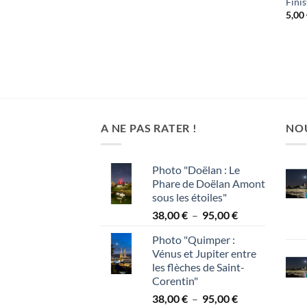
Fini
5,00
A NE PAS RATER !
NO
Photo "Doëlan : Le
Phare de Doëlan Amont
sous les étoiles"
Plage
38,00
€
–
95,00
€
de
Photo "Quimper :
prix :
Vénus et Jupiter entre
38,00 €
les flèches de Saint-
à
Corentin"
95,00 €
Plage
38,00
€
–
95,00
€