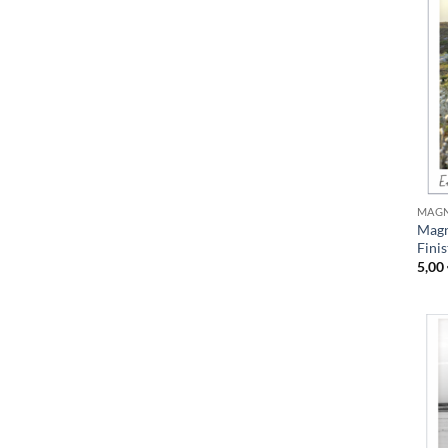
MAGN
Magn
Fini
5,00