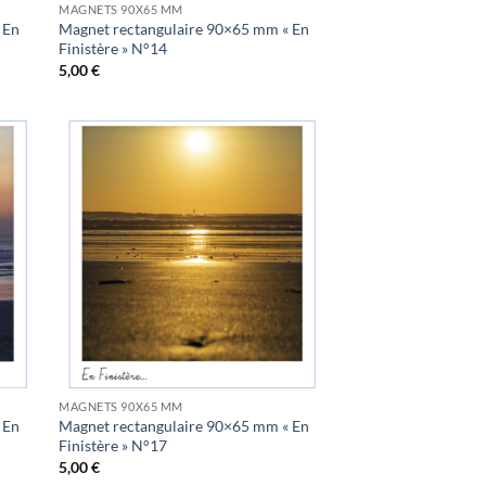
MAGNETS 90X65 MM
 En
Magnet rectangulaire 90×65 mm « En
Finistère » N°14
5,00
€
uter
Ajouter
la
à la
list
wishlist
MAGNETS 90X65 MM
 En
Magnet rectangulaire 90×65 mm « En
Finistère » N°17
5,00
€