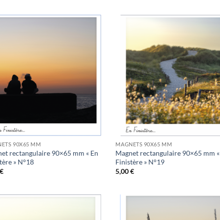
Ajouter
Ajo
à la
à 
wishlist
wish
ETS 90X65 MM
MAGNETS 90X65 MM
et rectangulaire 90×65 mm « En
Magnet rectangulaire 90×65 mm «
stère » N°18
Finistère » N°19
€
5,00
€