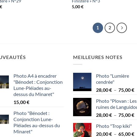
stère » N°29
Finistère » N°3
€
5,00
€
1
2
UVEAUTÉS
MEILLEURES NOTES
Photo A4 à encadrer
Photo "Lumière
"Bénodet : Conjonction
cendrée"
Lune-Pléiades au-
P
28,00
€
–
75,00
€
dessus du Minaret"
d
Photo "Plovan : Les
15,00
€
p
ruines de Languido
2
Photo "Bénodet :
P
28,00
€
–
75,00
€
à
Conjonction Lune-
d
7
Pléiades au-dessus du
Photo "Trop kiki"
p
Minaret"
P
20,00
€
–
65,00
€
2