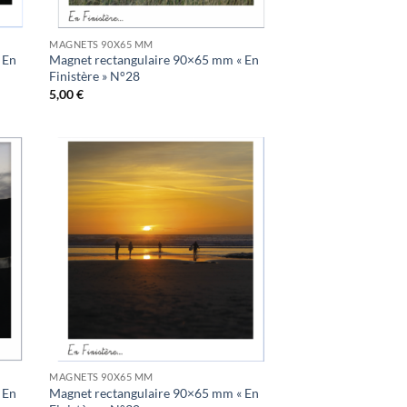
MAGNETS 90X65 MM
 En
Magnet rectangulaire 90×65 mm « En
Finistère » N°28
5,00
€
uter
Ajouter
la
à la
list
wishlist
MAGNETS 90X65 MM
 En
Magnet rectangulaire 90×65 mm « En