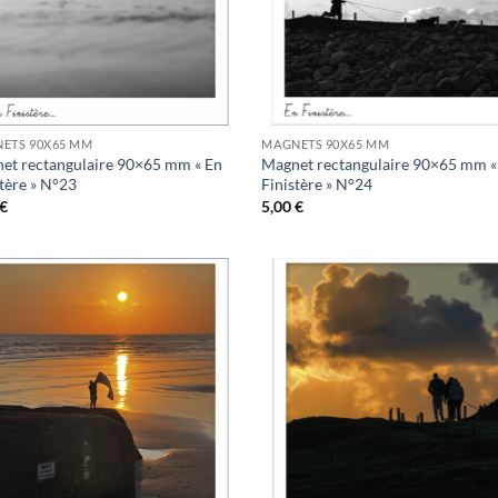
ETS 90X65 MM
MAGNETS 90X65 MM
et rectangulaire 90×65 mm « En
Magnet rectangulaire 90×65 mm «
stère » N°23
Finistère » N°24
€
5,00
€
Ajouter
Ajo
à la
à 
wishlist
wish