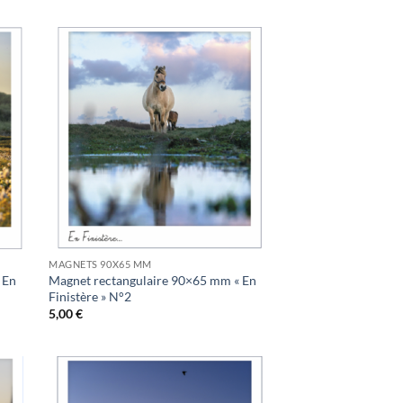
uter
Ajouter
la
à la
list
wishlist
MAGNETS 90X65 MM
 En
Magnet rectangulaire 90×65 mm « En
Finistère » N°2
5,00
€