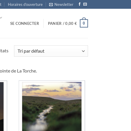
t
Horaires d’ouverture
Newsletter
0
SE CONNECTER
PANIER /
0,00
€
ltats
Pointe de La Torche.
uter
Ajouter
la
à la
list
wishlist