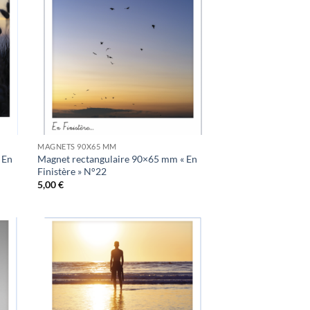
uter
Ajouter
la
à la
list
wishlist
MAGNETS 90X65 MM
 En
Magnet rectangulaire 90×65 mm « En
Finistère » N°22
5,00
€
uter
Ajouter
la
à la
list
wishlist