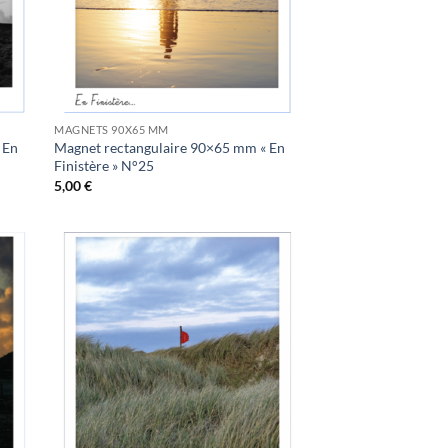
MAGNETS 90X65 MM
 En
Magnet rectangulaire 90×65 mm « En
Finistère » N°25
5,00
€
uter
Ajouter
la
à la
list
wishlist