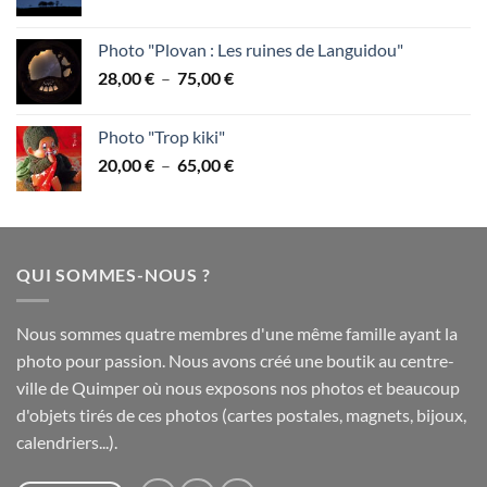
de
prix :
Photo "Plovan : Les ruines de Languidou"
28,00 €
Plage
28,00
€
–
75,00
€
à
de
75,00 €
prix :
Photo "Trop kiki"
28,00 €
Plage
20,00
€
–
65,00
€
à
de
75,00 €
prix :
20,00 €
à
QUI SOMMES-NOUS ?
65,00 €
Nous sommes quatre membres d'une même famille ayant la
photo pour passion. Nous avons créé une boutik au centre-
ville de Quimper où nous exposons nos photos et beaucoup
d'objets tirés de ces photos (cartes postales, magnets, bijoux,
calendriers...).