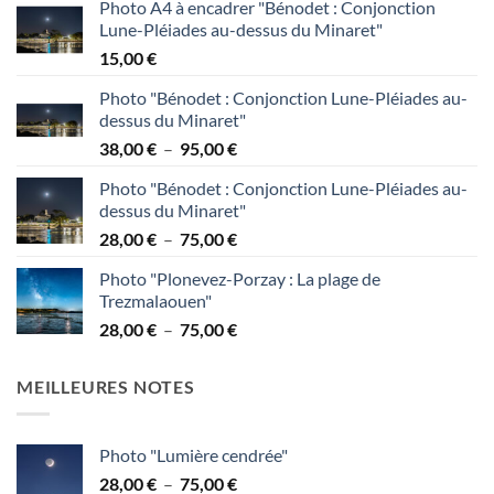
Photo A4 à encadrer "Bénodet : Conjonction
Lune-Pléiades au-dessus du Minaret"
15,00
€
Photo "Bénodet : Conjonction Lune-Pléiades au-
dessus du Minaret"
Plage
38,00
€
–
95,00
€
de
Photo "Bénodet : Conjonction Lune-Pléiades au-
prix :
dessus du Minaret"
38,00 €
Plage
28,00
€
–
75,00
€
à
de
95,00 €
Photo "Plonevez-Porzay : La plage de
prix :
Trezmalaouen"
28,00 €
Plage
28,00
€
–
75,00
€
à
de
75,00 €
prix :
MEILLEURES NOTES
28,00 €
à
75,00 €
Photo "Lumière cendrée"
Plage
28,00
€
–
75,00
€