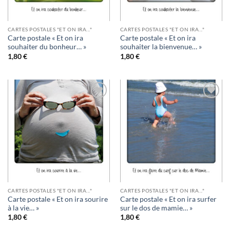
CARTES POSTALES "ET ON IRA..."
CARTES POSTALES "ET ON IRA..."
Carte postale « Et on ira
Carte postale « Et on ira
souhaiter du bonheur… »
souhaiter la bienvenue… »
1,80
€
1,80
€
Ajouter
Ajouter
à la
à la
wishlist
wishlist
CARTES POSTALES "ET ON IRA..."
CARTES POSTALES "ET ON IRA..."
Carte postale « Et on ira sourire
Carte postale « Et on ira surfer
à la vie… »
sur le dos de mamie… »
1,80
€
1,80
€