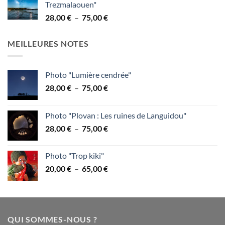
Trezmalaouen"
28,00 €
Plage
28,00
€
–
75,00
€
à
de
75,00 €
prix :
MEILLEURES NOTES
28,00 €
à
75,00 €
Photo "Lumière cendrée"
Plage
28,00
€
–
75,00
€
de
prix :
Photo "Plovan : Les ruines de Languidou"
28,00 €
Plage
28,00
€
–
75,00
€
à
de
75,00 €
prix :
Photo "Trop kiki"
28,00 €
Plage
20,00
€
–
65,00
€
à
de
75,00 €
prix :
20,00 €
à
QUI SOMMES-NOUS ?
65,00 €