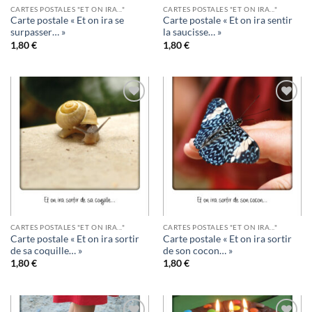
CARTES POSTALES "ET ON IRA..."
CARTES POSTALES "ET ON IRA..."
Carte postale « Et on ira se
Carte postale « Et on ira sentir
surpasser… »
la saucisse… »
1,80
€
1,80
€
Ajouter
Ajouter
à la
à la
wishlist
wishlist
CARTES POSTALES "ET ON IRA..."
CARTES POSTALES "ET ON IRA..."
Carte postale « Et on ira sortir
Carte postale « Et on ira sortir
de sa coquille… »
de son cocon… »
1,80
€
1,80
€