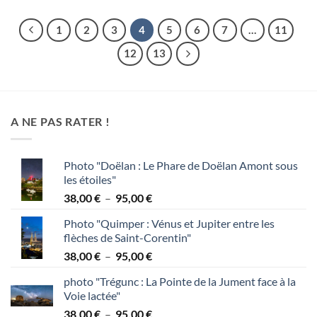
1
2
3
4
5
6
7
…
11
12
13
A NE PAS RATER !
Photo "Doëlan : Le Phare de Doëlan Amont sous
les étoiles"
Plage
38,00
€
–
95,00
€
de
Photo "Quimper : Vénus et Jupiter entre les
prix :
flèches de Saint-Corentin"
38,00 €
Plage
38,00
€
–
95,00
€
à
de
95,00 €
photo "Trégunc : La Pointe de la Jument face à la
prix :
Voie lactée"
38,00 €
Plage
38,00
€
–
95,00
€
à