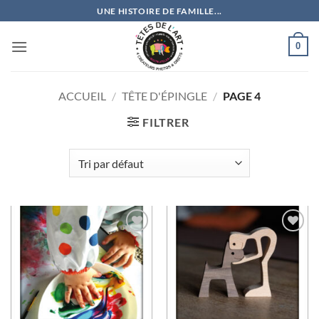
Passer
UNE HISTOIRE DE FAMILLE...
au
contenu
0
ACCUEIL
/
TÊTE D'ÉPINGLE
/
PAGE 4
FILTRER
Ajouter
Ajouter
à la
à la
wishlist
wishlist