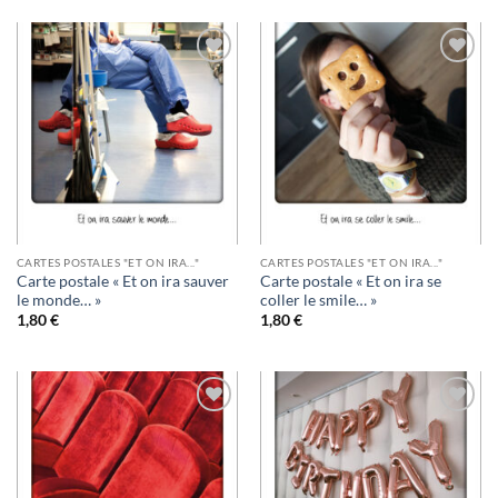
Ajouter
Ajouter
à la
à la
wishlist
wishlist
CARTES POSTALES "ET ON IRA..."
CARTES POSTALES "ET ON IRA..."
Carte postale « Et on ira sauver
Carte postale « Et on ira se
le monde… »
coller le smile… »
1,80
€
1,80
€
Ajouter
Ajouter
à la
à la
wishlist
wishlist