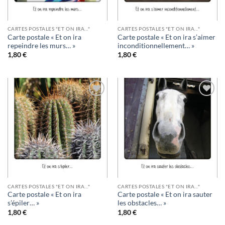
CARTES POSTALES "ET ON IRA..."
CARTES POSTALES "ET ON IRA..."
Carte postale « Et on ira
Carte postale « Et on ira s’aimer
repeindre les murs… »
inconditionnellement… »
1,80
€
1,80
€
Ajouter
Ajouter
à la
à la
wishlist
wishlist
CARTES POSTALES "ET ON IRA..."
CARTES POSTALES "ET ON IRA..."
Carte postale « Et on ira
Carte postale « Et on ira sauter
s’épiler… »
les obstacles… »
1,80
€
1,80
€