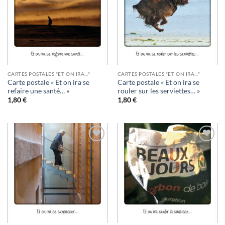
wishlist
wishlist
CARTES POSTALES "ET ON IRA..."
CARTES POSTALES "ET ON IRA..."
Carte postale « Et on ira se
Carte postale « Et on ira se
refaire une santé… »
rouler sur les serviettes… »
1,80
€
1,80
€
Ajouter
Ajouter
à la
à la
wishlist
wishlist