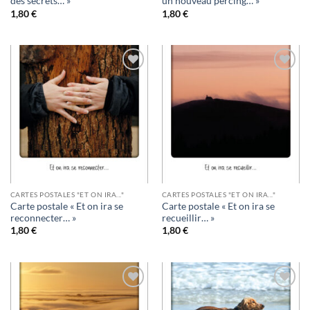
des secrets… »
un nouveau percing… »
1,80
€
1,80
€
Ajouter
Ajouter
à la
à la
wishlist
wishlist
CARTES POSTALES "ET ON IRA..."
CARTES POSTALES "ET ON IRA..."
Carte postale « Et on ira se
Carte postale « Et on ira se
reconnecter… »
recueillir… »
1,80
€
1,80
€
Ajouter
Ajouter
à la
à la