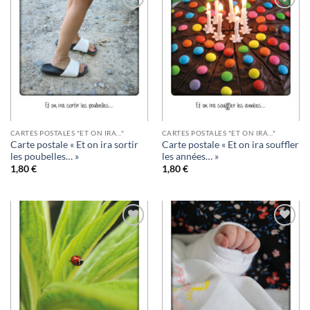
Ajouter
Ajouter
à la
à la
wishlist
wishlist
CARTES POSTALES "ET ON IRA..."
CARTES POSTALES "ET ON IRA..."
Carte postale « Et on ira sortir
Carte postale « Et on ira souffler
les poubelles… »
les années… »
1,80
€
1,80
€
Ajouter
Ajouter
à la
à la
wishlist
wishlist