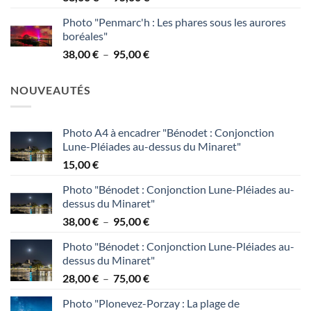
de
95,00 €
Photo "Penmarc'h : Les phares sous les aurores
prix :
boréales"
38,00 €
Plage
38,00
€
–
95,00
€
à
de
95,00 €
prix :
NOUVEAUTÉS
38,00 €
à
95,00 €
Photo A4 à encadrer "Bénodet : Conjonction
Lune-Pléiades au-dessus du Minaret"
15,00
€
Photo "Bénodet : Conjonction Lune-Pléiades au-
dessus du Minaret"
Plage
38,00
€
–
95,00
€
de
Photo "Bénodet : Conjonction Lune-Pléiades au-
prix :
dessus du Minaret"
38,00 €
Plage
28,00
€
–
75,00
€
à
de
95,00 €
Photo "Plonevez-Porzay : La plage de
prix :