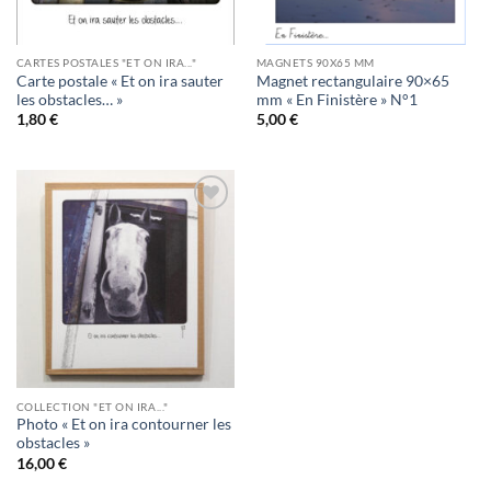
CARTES POSTALES "ET ON IRA..."
MAGNETS 90X65 MM
Carte postale « Et on ira sauter
Magnet rectangulaire 90×65
les obstacles… »
mm « En Finistère » N°1
1,80
€
5,00
€
Ajouter
à la
wishlist
COLLECTION "ET ON IRA..."
Photo « Et on ira contourner les
obstacles »
16,00
€