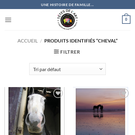
Passer
UNE HISTOIRE DE FAMILLE...
au
contenu
0
ACCUEIL
/
PRODUITS IDENTIFIÉS “CHEVAL”
FILTRER
Ajouter
Ajouter
à la
à la
wishlist
wishlist