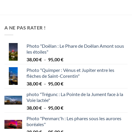
A NE PAS RATER !
Photo "Doëlan : Le Phare de Doëlan Amont sous
les étoiles"
Plage
38,00
€
–
95,00
€
de
Photo "Quimper : Vénus et Jupiter entre les
prix :
flèches de Saint-Corentin"
38,00 €
Plage
38,00
€
–
95,00
€
à
de
95,00 €
photo "Trégunc : La Pointe de la Jument face à la
prix :
Voie lactée"
38,00 €
Plage
38,00
€
–
95,00
€
à
de
95,00 €
Photo "Penmarc'h : Les phares sous les aurores
prix :
boréales"
38,00 €
Plage
38,00
€
–
95,00
€