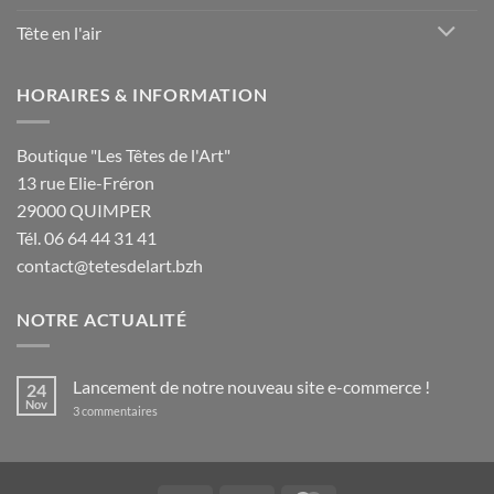
Tête en l'air
HORAIRES & INFORMATION
Boutique "Les Têtes de l'Art"
13 rue Elie-Fréron
29000 QUIMPER
Tél. 06 64 44 31 41
contact@tetesdelart.bzh
NOTRE ACTUALITÉ
Lancement de notre nouveau site e-commerce !
24
Nov
sur
3 commentaires
Lancement
de
notre
nouveau
site