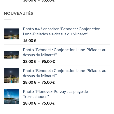
à
de
95,00 €
prix :
NOUVEAUTÉS
38,00 €
à
95,00 €
Photo A4 à encadrer "Bénodet : Conjonction
Lune-Pléiades au-dessus du Minaret"
15,00
€
Photo "Bénodet : Conjonction Lune-Pléiades au-
dessus du Minaret"
Plage
38,00
€
–
95,00
€
de
Photo "Bénodet : Conjonction Lune-Pléiades au-
prix :
dessus du Minaret"
38,00 €
Plage
28,00
€
–
75,00
€
à
de
95,00 €
Photo "Plonevez-Porzay : La plage de
prix :
Trezmalaouen"
28,00 €
Plage
28,00
€
–
75,00
€
à
de
75,00 €
prix :