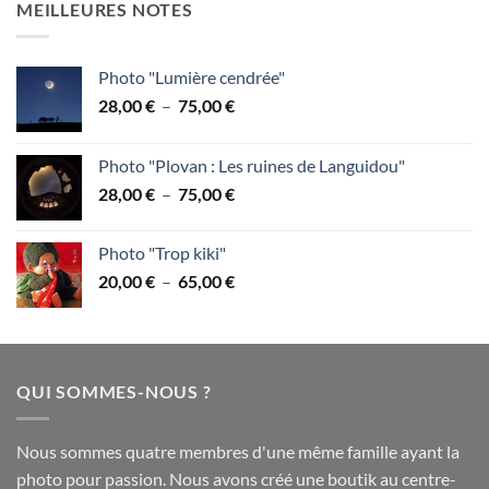
MEILLEURES NOTES
28,00 €
à
75,00 €
Photo "Lumière cendrée"
Plage
28,00
€
–
75,00
€
de
prix :
Photo "Plovan : Les ruines de Languidou"
28,00 €
Plage
28,00
€
–
75,00
€
à
de
75,00 €
prix :
Photo "Trop kiki"
28,00 €
Plage
20,00
€
–
65,00
€
à
de
75,00 €
prix :
20,00 €
à
QUI SOMMES-NOUS ?
65,00 €
Nous sommes quatre membres d'une même famille ayant la
photo pour passion. Nous avons créé une boutik au centre-