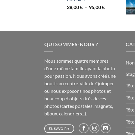
à
Plage
38,00
€
–
95,00
€
95,00 €
de
prix :
38,00 €
à
95,00 €
QUI SOMMES-NOUS ?
CAT
Nous sommes quatre membres
Non 
d'une même famille ayant la photo
Stag
pour passion. Nous avons créé une
boutik au centre-ville de Quimper
Tête
où nous exposons nos photos et
Tête
beaucoup d'objets tirés de ces
photos (cartes postales, magnets,
Tête
bijoux, calendriers...).
Tête
EN SAVOIR +
Tête 