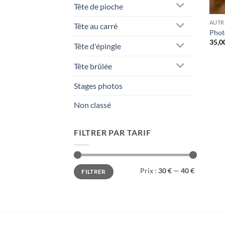
Tête de pioche
AUTR
Tête au carré
Phot
35,0
Tête d'épingle
Tête brûlée
Stages photos
Non classé
FILTRER PAR TARIF
Prix
Prix
Prix :
30 €
—
40 €
FILTRER
min
max