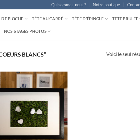
Qui sommes-nous ?
Notre boutique
Contac
E DE PIOCHE
TÊTE AU CARRÉ
TÊTE D’ÉPINGLE
TÊTE BRÛLÉE
NOS STAGES PHOTOS
Voici le seul rés
“COEURS BLANCS”
Ajouter
à la
wishlist