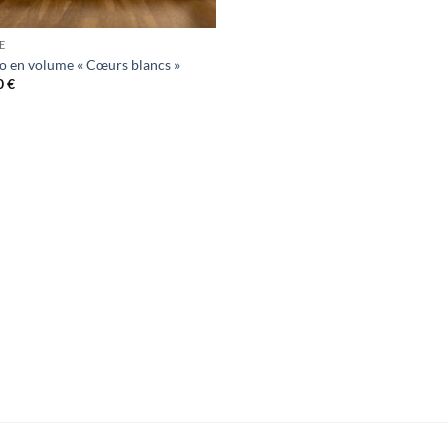
E
o en volume « Cœurs blancs »
0
€