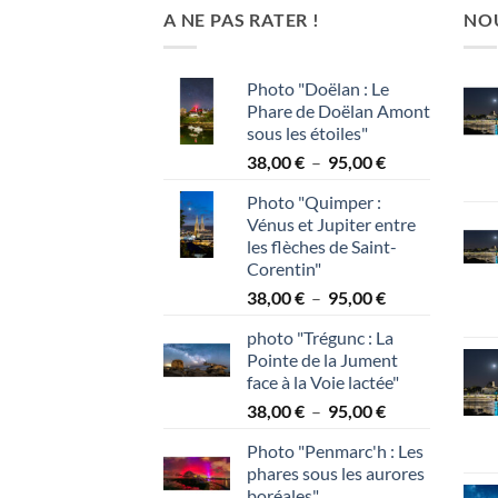
A NE PAS RATER !
NO
Photo "Doëlan : Le
Phare de Doëlan Amont
sous les étoiles"
Plage
38,00
€
–
95,00
€
de
Photo "Quimper :
prix :
Vénus et Jupiter entre
38,00 €
les flèches de Saint-
à
Corentin"
95,00 €
Plage
38,00
€
–
95,00
€
de
photo "Trégunc : La
prix :
Pointe de la Jument
38,00 €
face à la Voie lactée"
à
Plage
38,00
€
–
95,00
€
95,00 €
de
Photo "Penmarc'h : Les
prix :
phares sous les aurores
38,00 €
boréales"