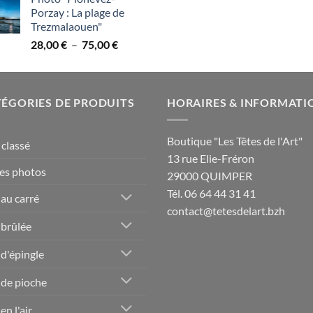
prix :
Porzay : La plage de
28,00 €
Trezmalaouen"
à
Plage
28,00
€
–
75,00
€
75,00 €
de
prix :
28,00 €
ÉGORIES DE PRODUITS
à
HORAIRES & INFORMATI
75,00 €
Boutique "Les Têtes de l'Art"
classé
13 rue Elie-Fréron
es photos
29000 QUIMPER
Tél. 06 64 44 31 41
 au carré
contact@tetesdelart.bzh
 brûlée
 d'épingle
 de pioche
en l'air