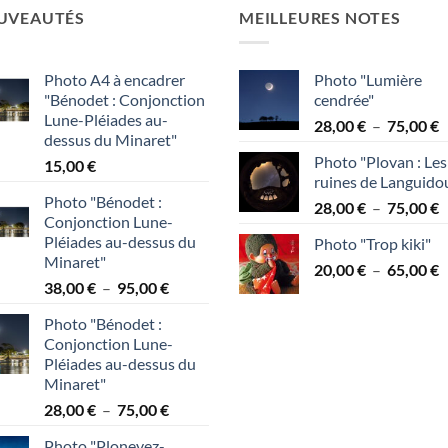
UVEAUTÉS
MEILLEURES NOTES
Photo A4 à encadrer
Photo "Lumière
"Bénodet : Conjonction
cendrée"
Lune-Pléiades au-
P
28,00
€
–
75,00
€
dessus du Minaret"
d
Photo "Plovan : Les
15,00
€
p
ruines de Languido
2
Photo "Bénodet :
P
28,00
€
–
75,00
€
à
Conjonction Lune-
d
7
Pléiades au-dessus du
Photo "Trop kiki"
p
Minaret"
P
20,00
€
–
65,00
€
2
Plage
38,00
€
–
95,00
€
d
à
de
p
7
Photo "Bénodet :
prix :
2
Conjonction Lune-
38,00 €
à
Pléiades au-dessus du
à
6
Minaret"
95,00 €
Plage
28,00
€
–
75,00
€
de
Photo "Plonevez-