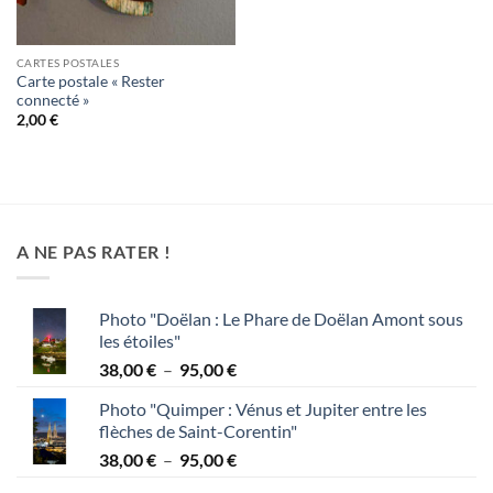
CARTES POSTALES
Carte postale « Rester
connecté »
2,00
€
A NE PAS RATER !
Photo "Doëlan : Le Phare de Doëlan Amont sous
les étoiles"
Plage
38,00
€
–
95,00
€
de
Photo "Quimper : Vénus et Jupiter entre les
prix :
flèches de Saint-Corentin"
38,00 €
Plage
38,00
€
–
95,00
€
à
de
95,00 €