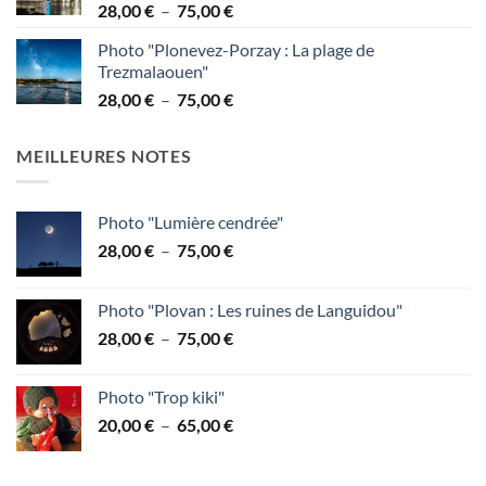
Plage
28,00
€
–
75,00
€
à
de
95,00 €
Photo "Plonevez-Porzay : La plage de
prix :
Trezmalaouen"
28,00 €
Plage
28,00
€
–
75,00
€
à
de
75,00 €
prix :
MEILLEURES NOTES
28,00 €
à
75,00 €
Photo "Lumière cendrée"
Plage
28,00
€
–
75,00
€
de
prix :
Photo "Plovan : Les ruines de Languidou"
28,00 €
Plage
28,00
€
–
75,00
€
à
de
75,00 €
prix :
Photo "Trop kiki"
28,00 €
Plage
20,00
€
–
65,00
€
à
de
75,00 €
prix :