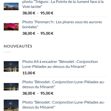
photo "Trégunc : La Pointe de la Jument face à la
prix :
Voie lactée"
38,00 €
Plage
38,00
€
–
95,00
€
à
de
95,00 €
Photo "Penmarc'h : Les phares sous les aurores
prix :
boréales"
38,00 €
Plage
38,00
€
–
95,00
€
à
de
95,00 €
prix :
NOUVEAUTÉS
38,00 €
à
95,00 €
Photo A4 à encadrer "Bénodet : Conjonction
Lune-Pléiades au-dessus du Minaret"
15,00
€
Photo "Bénodet : Conjonction Lune-Pléiades au-
dessus du Minaret"
Plage
38,00
€
–
95,00
€
de
Photo "Bénodet : Conjonction Lune-Pléiades au-
prix :
dessus du Minaret"
38,00 €