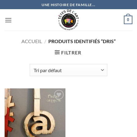
Passer
UNE HISTOIRE DE FAMILLE...
au
contenu
0
ACCUEIL
/
PRODUITS IDENTIFIÉS “DRIS”
FILTRER
Ajouter
à la
wishlist