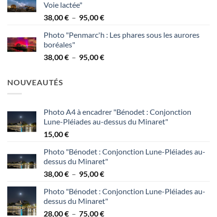
Voie lactée"
38,00 €
Plage
38,00
€
–
95,00
€
à
de
95,00 €
Photo "Penmarc'h : Les phares sous les aurores
prix :
boréales"
38,00 €
Plage
38,00
€
–
95,00
€
à
de
95,00 €
prix :
NOUVEAUTÉS
38,00 €
à
95,00 €
Photo A4 à encadrer "Bénodet : Conjonction
Lune-Pléiades au-dessus du Minaret"
15,00
€
Photo "Bénodet : Conjonction Lune-Pléiades au-
dessus du Minaret"
Plage
38,00
€
–
95,00
€
de
Photo "Bénodet : Conjonction Lune-Pléiades au-
prix :
dessus du Minaret"
38,00 €
Plage
28,00
€
–
75,00
€
à