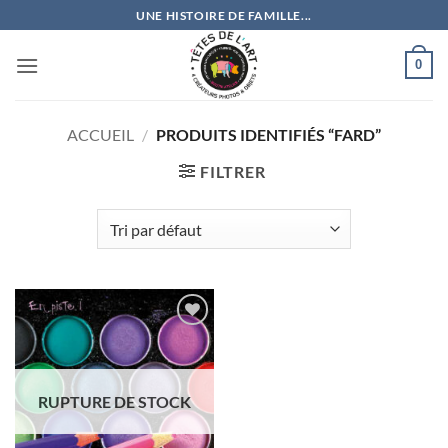
Passer
UNE HISTOIRE DE FAMILLE...
au
contenu
0
ACCUEIL
/
PRODUITS IDENTIFIÉS “FARD”
FILTRER
Ajouter
à la
wishlist
RUPTURE DE STOCK