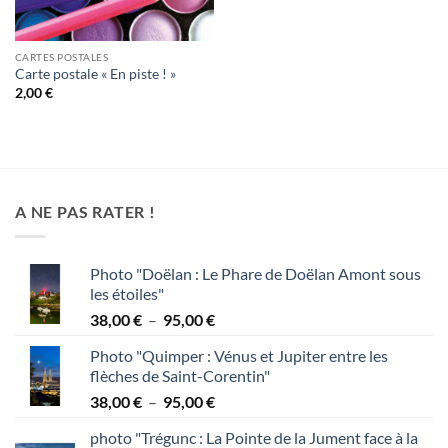
CARTES POSTALES
Carte postale « En piste ! »
2,00
€
A NE PAS RATER !
Photo "Doëlan : Le Phare de Doëlan Amont sous
les étoiles"
Plage
38,00
€
–
95,00
€
de
Photo "Quimper : Vénus et Jupiter entre les
prix :
flèches de Saint-Corentin"
38,00 €
Plage
38,00
€
–
95,00
€
à
de
95,00 €
photo "Trégunc : La Pointe de la Jument face à la
prix :