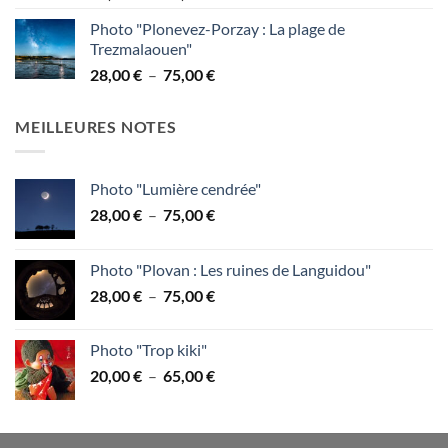
de
95,00 €
Photo "Plonevez-Porzay : La plage de
prix :
Trezmalaouen"
28,00 €
Plage
28,00
€
–
75,00
€
à
de
75,00 €
prix :
MEILLEURES NOTES
28,00 €
à
75,00 €
Photo "Lumière cendrée"
Plage
28,00
€
–
75,00
€
de
prix :
Photo "Plovan : Les ruines de Languidou"
28,00 €
Plage
28,00
€
–
75,00
€
à
de
75,00 €
prix :
Photo "Trop kiki"
28,00 €
Plage
20,00
€
–
65,00
€
à
de
75,00 €
prix :
20,00 €