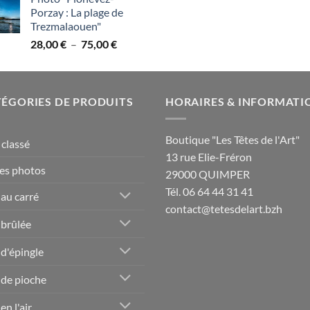
prix :
Porzay : La plage de
28,00 €
Trezmalaouen"
à
Plage
28,00
€
–
75,00
€
75,00 €
de
prix :
28,00 €
ÉGORIES DE PRODUITS
à
HORAIRES & INFORMATI
75,00 €
Boutique "Les Têtes de l'Art"
classé
13 rue Elie-Fréron
es photos
29000 QUIMPER
Tél. 06 64 44 31 41
 au carré
contact@tetesdelart.bzh
 brûlée
 d'épingle
 de pioche
en l'air