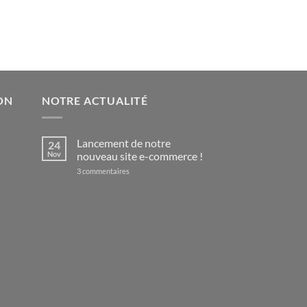
ON
NOTRE ACTUALITÉ
Lancement de notre
24
Nov
nouveau site e-commerce !
sur
3 commentaires
Lancement
de
notre
nouveau
site
e-
commerce
!