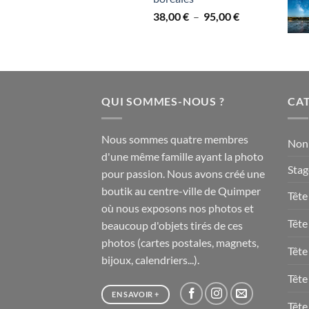
à
Plage
38,00
€
–
95,00
€
95,00 €
de
prix :
38,00 €
à
95,00 €
QUI SOMMES-NOUS ?
CAT
Nous sommes quatre membres
Non 
d'une même famille ayant la photo
Stag
pour passion. Nous avons créé une
boutik au centre-ville de Quimper
Tête
où nous exposons nos photos et
Tête
beaucoup d'objets tirés de ces
photos (cartes postales, magnets,
Tête
bijoux, calendriers...).
Tête
EN SAVOIR +
Tête 