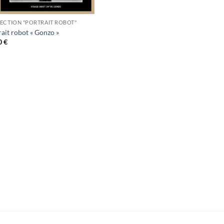
ECTION "PORTRAIT ROBOT"
ait robot « Gonzo »
0
€