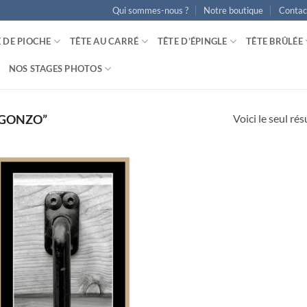
Qui sommes-nous ?
Notre boutique
Contac
E DE PIOCHE
TÊTE AU CARRÉ
TÊTE D’ÉPINGLE
TÊTE BRÛLÉE
NOS STAGES PHOTOS
Voici le seul rés
“GONZO”
Ajouter
à la
wishlist