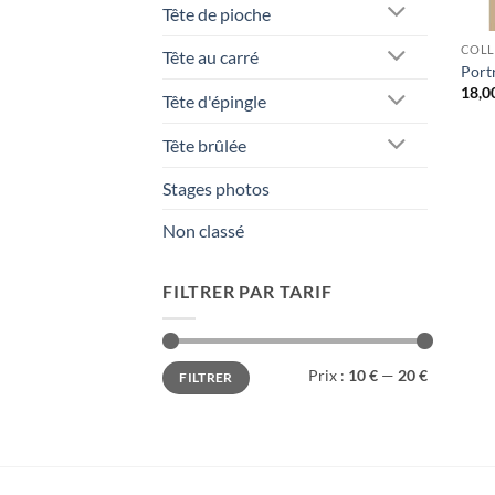
Tête de pioche
COLL
Tête au carré
Portr
18,0
Tête d'épingle
Tête brûlée
Stages photos
Non classé
FILTRER PAR TARIF
Prix
Prix
Prix :
10 €
—
20 €
FILTRER
min
max