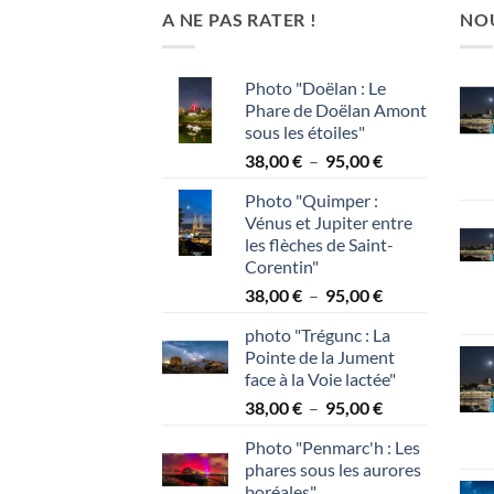
A NE PAS RATER !
NO
Photo "Doëlan : Le
Phare de Doëlan Amont
sous les étoiles"
Plage
38,00
€
–
95,00
€
de
Photo "Quimper :
prix :
Vénus et Jupiter entre
38,00 €
les flèches de Saint-
à
Corentin"
95,00 €
Plage
38,00
€
–
95,00
€
de
photo "Trégunc : La
prix :
Pointe de la Jument
38,00 €
face à la Voie lactée"
à
Plage
38,00
€
–
95,00
€
95,00 €
de
Photo "Penmarc'h : Les
prix :
phares sous les aurores
38,00 €
boréales"