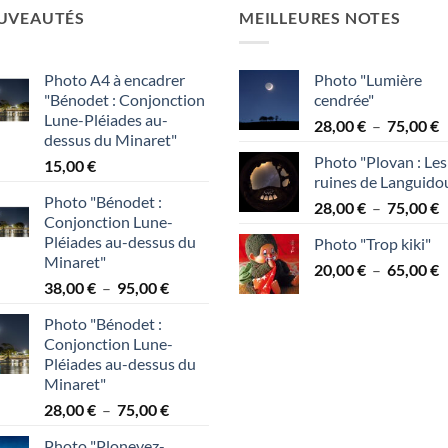
UVEAUTÉS
MEILLEURES NOTES
Photo A4 à encadrer
Photo "Lumière
"Bénodet : Conjonction
cendrée"
Lune-Pléiades au-
P
28,00
€
–
75,00
€
dessus du Minaret"
d
Photo "Plovan : Les
15,00
€
p
ruines de Languido
2
Photo "Bénodet :
P
28,00
€
–
75,00
€
à
Conjonction Lune-
d
7
Pléiades au-dessus du
Photo "Trop kiki"
p
Minaret"
P
20,00
€
–
65,00
€
2
Plage
38,00
€
–
95,00
€
d
à
de
p
7
Photo "Bénodet :
prix :
2
Conjonction Lune-
38,00 €
à
Pléiades au-dessus du
à
6
Minaret"
95,00 €
Plage
28,00
€
–
75,00
€
de
Photo "Plonevez-