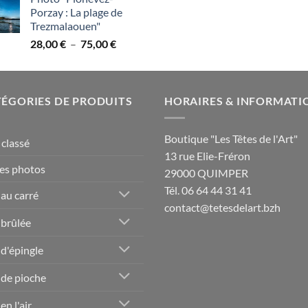
prix :
Porzay : La plage de
28,00 €
Trezmalaouen"
à
Plage
28,00
€
–
75,00
€
75,00 €
de
prix :
28,00 €
ÉGORIES DE PRODUITS
à
HORAIRES & INFORMATI
75,00 €
Boutique "Les Têtes de l'Art"
classé
13 rue Elie-Fréron
es photos
29000 QUIMPER
Tél. 06 64 44 31 41
 au carré
contact@tetesdelart.bzh
 brûlée
 d'épingle
 de pioche
en l'air