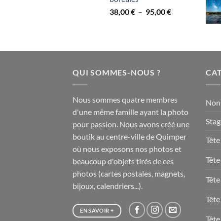
à
Plage
38,00
€
–
95,00
€
95,00 €
de
prix :
38,00 €
à
95,00 €
QUI SOMMES-NOUS ?
CAT
Nous sommes quatre membres
Non 
d'une même famille ayant la photo
Stag
pour passion. Nous avons créé une
boutik au centre-ville de Quimper
Tête
où nous exposons nos photos et
Tête
beaucoup d'objets tirés de ces
photos (cartes postales, magnets,
Tête
bijoux, calendriers...).
Tête
EN SAVOIR +
Tête 