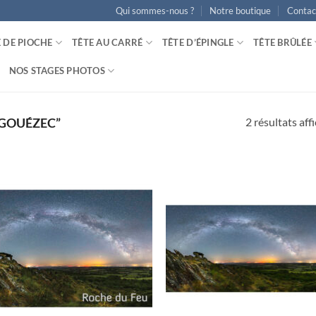
Qui sommes-nous ?
Notre boutique
Contac
E DE PIOCHE
TÊTE AU CARRÉ
TÊTE D’ÉPINGLE
TÊTE BRÛLÉE
NOS STAGES PHOTOS
2 résultats aff
“GOUÉZEC”
Ajouter
Ajo
à la
à 
wishlist
wish