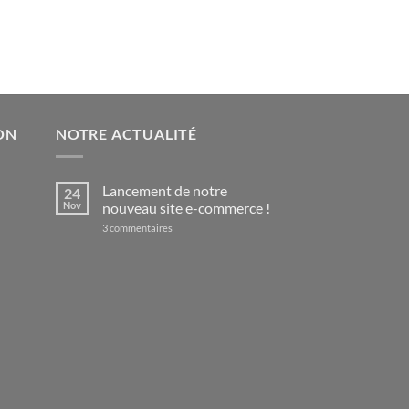
ON
NOTRE ACTUALITÉ
Lancement de notre
24
Nov
nouveau site e-commerce !
sur
3 commentaires
Lancement
de
notre
nouveau
site
e-
commerce
!