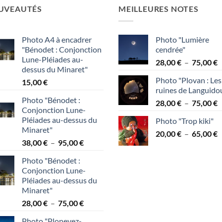
UVEAUTÉS
MEILLEURES NOTES
Photo A4 à encadrer
Photo "Lumière
"Bénodet : Conjonction
cendrée"
Lune-Pléiades au-
P
28,00
€
–
75,00
€
dessus du Minaret"
d
Photo "Plovan : Les
15,00
€
p
ruines de Languido
2
Photo "Bénodet :
P
28,00
€
–
75,00
€
à
Conjonction Lune-
d
7
Pléiades au-dessus du
Photo "Trop kiki"
p
Minaret"
P
20,00
€
–
65,00
€
2
Plage
38,00
€
–
95,00
€
d
à
de
p
7
Photo "Bénodet :
prix :
2
Conjonction Lune-
38,00 €
à
Pléiades au-dessus du
à
6
Minaret"
95,00 €
Plage
28,00
€
–
75,00
€
de
Photo "Plonevez-