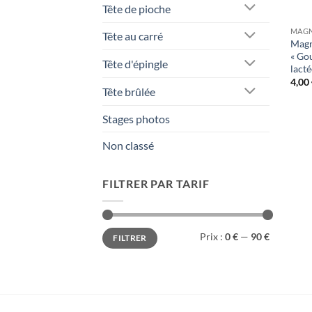
Tête de pioche
MAGN
Tête au carré
Magn
« Go
Tête d'épingle
lacté
4,00
Tête brûlée
Stages photos
Non classé
FILTRER PAR TARIF
Prix
Prix
Prix :
0 €
—
90 €
FILTRER
min
max