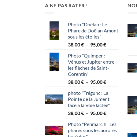
A NE PAS RATER !
NO
Photo "Doëlan : Le
Phare de Doëlan Amont
sous les étoiles"
Plage
38,00
€
–
95,00
€
de
Photo "Quimper :
prix :
Vénus et Jupiter entre
38,00 €
les flèches de Saint-
à
Corentin"
95,00 €
Plage
38,00
€
–
95,00
€
de
photo "Trégunc : La
prix :
Pointe de la Jument
38,00 €
face à la Voie lactée"
à
Plage
38,00
€
–
95,00
€
95,00 €
de
Photo "Penmarc'h : Les
prix :
phares sous les aurores
38,00 €
boréales"