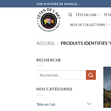
Passer
UNE HISTOIRE DE FAMILLE...
au
contenu
TÊTE EN L’AIR
TÊT
NOS 18 COLLECTIONS !
ACCUEIL
/
PRODUITS IDENTIFIÉS 
RECHERCHE
NOS CATÉGORIES
Tête en l'air