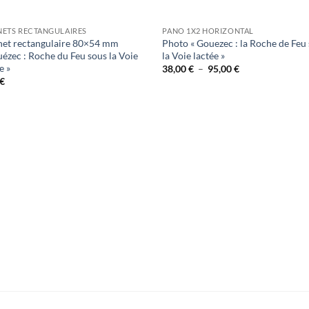
ETS RECTANGULAIRES
PANO 1X2 HORIZONTAL
et rectangulaire 80×54 mm
Photo « Gouezec : la Roche de Feu
uézec : Roche du Feu sous la Voie
la Voie lactée »
e »
Plage
38,00
€
–
95,00
€
de
€
prix :
38,00 €
à
95,00 €