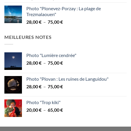
de
95,00 €
Photo "Plonevez-Porzay : La plage de
prix :
Trezmalaouen"
28,00 €
Plage
28,00
€
–
75,00
€
à
de
75,00 €
prix :
MEILLEURES NOTES
28,00 €
à
75,00 €
Photo "Lumière cendrée"
Plage
28,00
€
–
75,00
€
de
prix :
Photo "Plovan : Les ruines de Languidou"
28,00 €
Plage
28,00
€
–
75,00
€
à
de
75,00 €
prix :
Photo "Trop kiki"
28,00 €
Plage
20,00
€
–
65,00
€
à
de
75,00 €
prix :
20,00 €