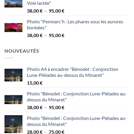
Voie lactée"
38,00 €
Plage
38,00
€
–
95,00
€
à
de
95,00 €
Photo "Penmarc'h : Les phares sous les aurores
prix :
boréales"
38,00 €
Plage
38,00
€
–
95,00
€
à
de
95,00 €
prix :
NOUVEAUTÉS
38,00 €
à
95,00 €
Photo A4 à encadrer "Bénodet : Conjonction
Lune-Pléiades au-dessus du Minaret"
15,00
€
Photo "Bénodet : Conjonction Lune-Pléiades au-
dessus du Minaret"
Plage
38,00
€
–
95,00
€
de
Photo "Bénodet : Conjonction Lune-Pléiades au-
prix :
dessus du Minaret"
38,00 €
Plage
28,00
€
–
75,00
€
à