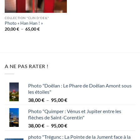
COLLECTION "CLIN D'OEIL"
Photo « Han Han ! »
Plage
20,00
€
–
65,00
€
de
prix :
20,00 €
à
65,00 €
A NE PAS RATER !
Photo "Doëlan : Le Phare de Doëlan Amont sous
les étoiles"
Plage
38,00
€
–
95,00
€
de
Photo "Quimper : Vénus et Jupiter entre les
prix :
flèches de Saint-Corentin"
38,00 €
Plage
38,00
€
–
95,00
€
à
de
95,00 €
photo "Trégunc : La Pointe de la Jument face à la
prix :