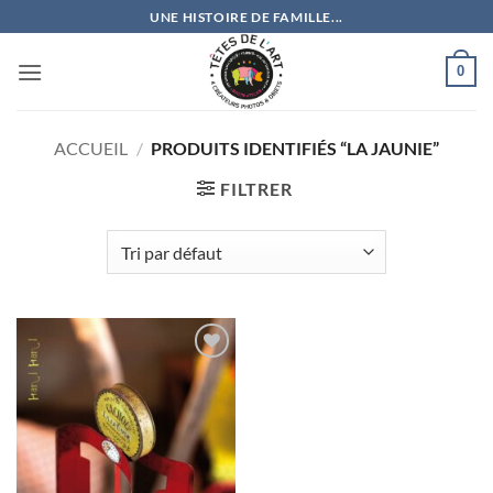
Passer
UNE HISTOIRE DE FAMILLE...
au
contenu
0
ACCUEIL
/
PRODUITS IDENTIFIÉS “LA JAUNIE”
FILTRER
Ajouter
à la
wishlist