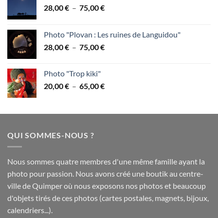
Plage
28,00
€
–
75,00
€
de
prix :
Photo "Plovan : Les ruines de Languidou"
28,00 €
Plage
28,00
€
–
75,00
€
à
de
75,00 €
prix :
Photo "Trop kiki"
28,00 €
Plage
20,00
€
–
65,00
€
à
de
75,00 €
prix :
20,00 €
à
QUI SOMMES-NOUS ?
65,00 €
Nous sommes quatre membres d'une même famille ayant la
photo pour passion. Nous avons créé une boutik au centre-
ville de Quimper où nous exposons nos photos et beaucoup
d'objets tirés de ces photos (cartes postales, magnets, bijoux,
calendriers...).