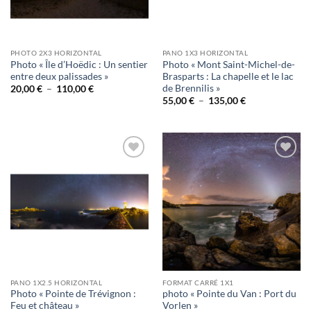
PHOTO 2X3 HORIZONTAL
PANO 1X3 HORIZONTAL
Photo « Île d’Hoëdic : Un sentier
Photo « Mont Saint-Michel-de-
entre deux palissades »
Brasparts : La chapelle et le lac
de Brennilis »
Plage
20,00
€
–
110,00
€
de
Plage
55,00
€
–
135,00
€
prix :
de
20,00 €
prix :
à
55,00 €
110,00 €
à
135,00 €
Ajouter
Ajouter
à la
à la
wishlist
wishlist
PANO 1X2.5 HORIZONTAL
FORMAT CARRÉ 1X1
Photo « Pointe de Trévignon :
photo « Pointe du Van : Port du
Feu et château »
Vorlen »