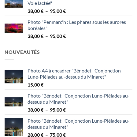
Voie lactée"
38,00 €
Plage
38,00
€
–
95,00
€
à
de
95,00 €
Photo "Penmarc'h : Les phares sous les aurores
prix :
boréales"
38,00 €
Plage
38,00
€
–
95,00
€
à
de
95,00 €
prix :
NOUVEAUTÉS
38,00 €
à
95,00 €
Photo A4 à encadrer "Bénodet : Conjonction
Lune-Pléiades au-dessus du Minaret"
15,00
€
Photo "Bénodet : Conjonction Lune-Pléiades au-
dessus du Minaret"
Plage
38,00
€
–
95,00
€
de
Photo "Bénodet : Conjonction Lune-Pléiades au-
prix :
dessus du Minaret"
38,00 €
Plage
28,00
€
–
75,00
€
à