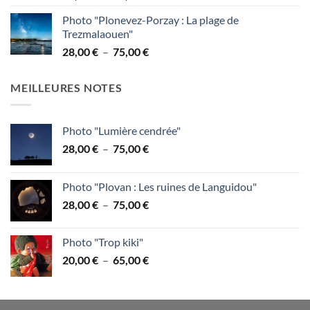
de
95,00 €
Photo "Plonevez-Porzay : La plage de
prix :
Trezmalaouen"
28,00 €
Plage
28,00
€
–
75,00
€
à
de
75,00 €
prix :
MEILLEURES NOTES
28,00 €
à
75,00 €
Photo "Lumière cendrée"
Plage
28,00
€
–
75,00
€
de
prix :
Photo "Plovan : Les ruines de Languidou"
28,00 €
Plage
28,00
€
–
75,00
€
à
de
75,00 €
prix :
Photo "Trop kiki"
28,00 €
Plage
20,00
€
–
65,00
€
à
de
75,00 €
prix :
20,00 €