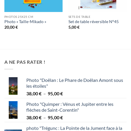
PHOTOS 25X25 CM
SETS DE TABLE
Photo « Taille-Mikado »
Set de table réversible N°45
20,00
€
5,00
€
A NE PAS RATER !
Photo "Doëlan : Le Phare de Doëlan Amont sous
les étoiles"
Plage
38,00
€
–
95,00
€
de
Photo "Quimper : Vénus et Jupiter entre les
prix :
flèches de Saint-Corentin"
38,00 €
Plage
38,00
€
–
95,00
€
à
de
95,00 €
photo "Trégunc : La Pointe de la Jument face à la
prix :