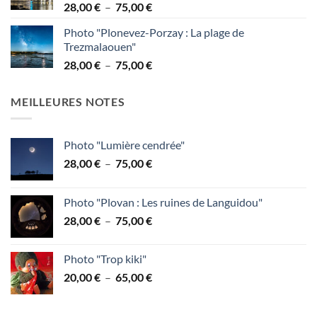
Plage
28,00
€
–
75,00
€
à
de
95,00 €
Photo "Plonevez-Porzay : La plage de
prix :
Trezmalaouen"
28,00 €
Plage
28,00
€
–
75,00
€
à
de
75,00 €
prix :
MEILLEURES NOTES
28,00 €
à
75,00 €
Photo "Lumière cendrée"
Plage
28,00
€
–
75,00
€
de
prix :
Photo "Plovan : Les ruines de Languidou"
28,00 €
Plage
28,00
€
–
75,00
€
à
de
75,00 €
prix :
Photo "Trop kiki"
28,00 €
Plage
20,00
€
–
65,00
€
à
de
75,00 €
prix :