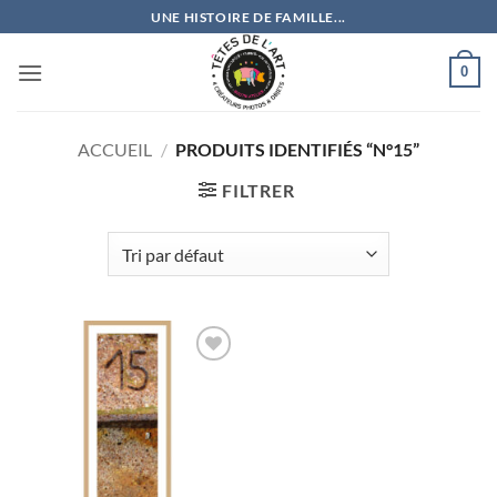
Passer
UNE HISTOIRE DE FAMILLE...
au
contenu
0
ACCUEIL
/
PRODUITS IDENTIFIÉS “N°15”
FILTRER
Ajouter
à la
wishlist