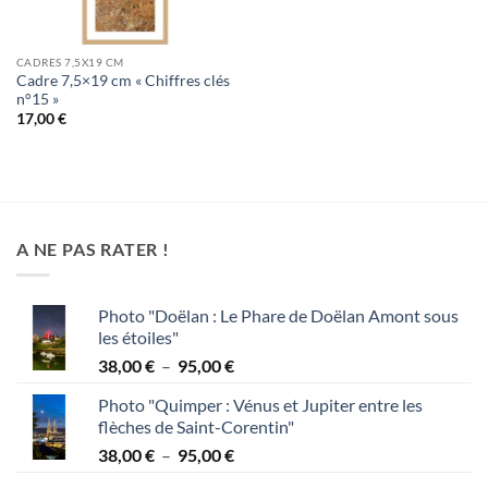
CADRES 7,5X19 CM
Cadre 7,5×19 cm « Chiffres clés
n°15 »
17,00
€
A NE PAS RATER !
Photo "Doëlan : Le Phare de Doëlan Amont sous
les étoiles"
Plage
38,00
€
–
95,00
€
de
Photo "Quimper : Vénus et Jupiter entre les
prix :
flèches de Saint-Corentin"
38,00 €
Plage
38,00
€
–
95,00
€
à
de
95,00 €