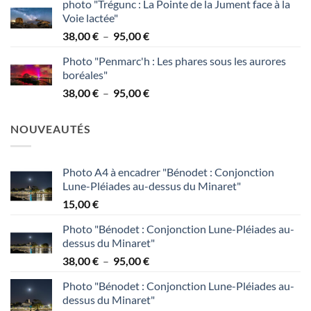
photo "Trégunc : La Pointe de la Jument face à la
prix :
Voie lactée"
38,00 €
Plage
38,00
€
–
95,00
€
à
de
95,00 €
Photo "Penmarc'h : Les phares sous les aurores
prix :
boréales"
38,00 €
Plage
38,00
€
–
95,00
€
à
de
95,00 €
prix :
NOUVEAUTÉS
38,00 €
à
95,00 €
Photo A4 à encadrer "Bénodet : Conjonction
Lune-Pléiades au-dessus du Minaret"
15,00
€
Photo "Bénodet : Conjonction Lune-Pléiades au-
dessus du Minaret"
Plage
38,00
€
–
95,00
€
de
Photo "Bénodet : Conjonction Lune-Pléiades au-
prix :
dessus du Minaret"
38,00 €