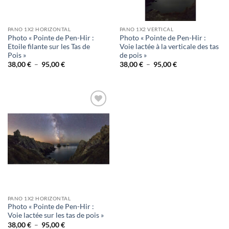
PANO 1X2 HORIZONTAL
PANO 1X2 VERTICAL
Photo « Pointe de Pen-Hir :
Photo « Pointe de Pen-Hir :
Etoile filante sur les Tas de
Voie lactée à la verticale des tas
Pois »
de pois »
Plage
Plage
38,00
€
–
95,00
€
38,00
€
–
95,00
€
de
de
prix :
prix :
38,00 €
38,00 €
à
à
95,00 €
95,00 €
Ajouter
à la
wishlist
PANO 1X2 HORIZONTAL
Photo « Pointe de Pen-Hir :
Voie lactée sur les tas de pois »
Plage
38,00
€
–
95,00
€