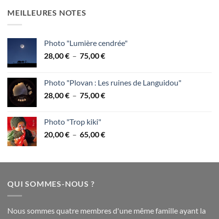
prix :
MEILLEURES NOTES
28,00 €
à
75,00 €
Photo "Lumière cendrée"
Plage
28,00
€
–
75,00
€
de
prix :
Photo "Plovan : Les ruines de Languidou"
28,00 €
Plage
28,00
€
–
75,00
€
à
de
75,00 €
prix :
Photo "Trop kiki"
28,00 €
Plage
20,00
€
–
65,00
€
à
de
75,00 €
prix :
20,00 €
à
QUI SOMMES-NOUS ?
65,00 €
Nous sommes quatre membres d'une même famille ayant la