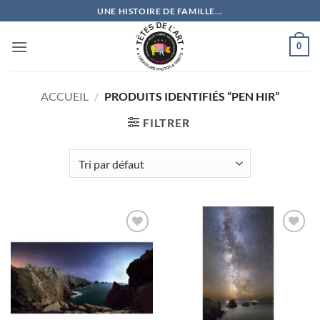
Passer
UNE HISTOIRE DE FAMILLE...
au
contenu
0
ACCUEIL
/
PRODUITS IDENTIFIÉS “PEN HIR”
FILTRER
Ajouter
Ajouter
à la
à la
wishlist
wishlist