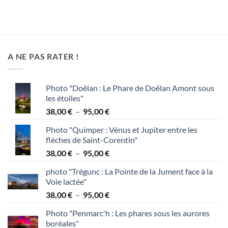
de
prix :
38,00 €
à
95,00 €
A NE PAS RATER !
Photo "Doëlan : Le Phare de Doëlan Amont sous
les étoiles"
Plage
38,00
€
–
95,00
€
de
Photo "Quimper : Vénus et Jupiter entre les
prix :
flèches de Saint-Corentin"
38,00 €
Plage
38,00
€
–
95,00
€
à
de
95,00 €
photo "Trégunc : La Pointe de la Jument face à la
prix :
Voie lactée"
38,00 €
Plage
38,00
€
–
95,00
€
à
de
95,00 €
Photo "Penmarc'h : Les phares sous les aurores
prix :
boréales"
38,00 €