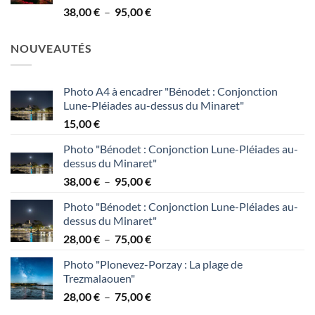
Plage
38,00
€
–
95,00
€
à
de
95,00 €
prix :
NOUVEAUTÉS
38,00 €
à
95,00 €
Photo A4 à encadrer "Bénodet : Conjonction
Lune-Pléiades au-dessus du Minaret"
15,00
€
Photo "Bénodet : Conjonction Lune-Pléiades au-
dessus du Minaret"
Plage
38,00
€
–
95,00
€
de
Photo "Bénodet : Conjonction Lune-Pléiades au-
prix :
dessus du Minaret"
38,00 €
Plage
28,00
€
–
75,00
€
à
de
95,00 €
Photo "Plonevez-Porzay : La plage de
prix :
Trezmalaouen"
28,00 €
Plage
28,00
€
–
75,00
€
à
de
75,00 €