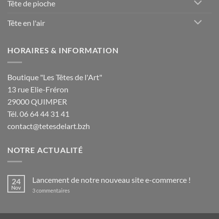
Tête de pioche
Tête en l'air
HORAIRES & INFORMATION
Boutique "Les Têtes de l'Art"
13 rue Elie-Fréron
29000 QUIMPER
Tél. 06 64 44 31 41
contact@tetesdelart.bzh
NOTRE ACTUALITÉ
Lancement de notre nouveau site e-commerce !
24
Nov
sur
3 commentaires
Lancement
de
notre
nouveau