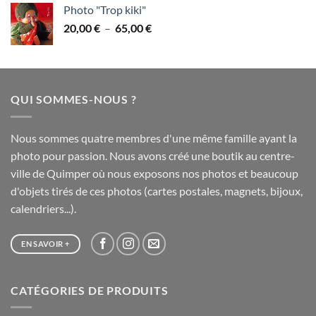
prix :
Photo "Trop kiki"
28,00 €
Plage
20,00
€
–
65,00
€
à
de
75,00 €
prix :
20,00 €
à
QUI SOMMES-NOUS ?
65,00 €
Nous sommes quatre membres d'une même famille ayant la
photo pour passion. Nous avons créé une boutik au centre-
ville de Quimper où nous exposons nos photos et beaucoup
d'objets tirés de ces photos (cartes postales, magnets, bijoux,
calendriers...).
EN SAVOIR +
CATÉGORIES DE PRODUITS