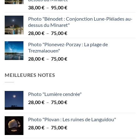
Plage
38,00
€
–
95,00
€
de
Photo "Bénodet : Conjonction Lune-Pléiades au-
prix :
dessus du Minaret"
38,00 €
Plage
28,00
€
–
75,00
€
à
de
95,00 €
Photo "Plonevez-Porzay : La plage de
prix :
Trezmalaouen"
28,00 €
Plage
28,00
€
–
75,00
€
à
de
75,00 €
prix :
MEILLEURES NOTES
28,00 €
à
75,00 €
Photo "Lumière cendrée"
Plage
28,00
€
–
75,00
€
de
prix :
Photo "Plovan : Les ruines de Languidou"
28,00 €
Plage
28,00
€
–
75,00
€
à
de
75,00 €