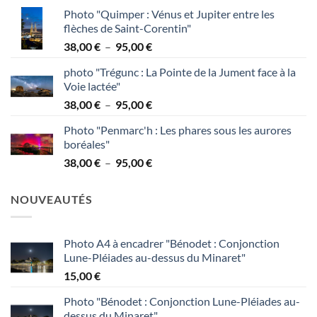
de
Photo "Quimper : Vénus et Jupiter entre les
prix :
flèches de Saint-Corentin"
38,00 €
Plage
38,00
€
–
95,00
€
à
de
95,00 €
photo "Trégunc : La Pointe de la Jument face à la
prix :
Voie lactée"
38,00 €
Plage
38,00
€
–
95,00
€
à
de
95,00 €
Photo "Penmarc'h : Les phares sous les aurores
prix :
boréales"
38,00 €
Plage
38,00
€
–
95,00
€
à
de
95,00 €
prix :
NOUVEAUTÉS
38,00 €
à
95,00 €
Photo A4 à encadrer "Bénodet : Conjonction
Lune-Pléiades au-dessus du Minaret"
15,00
€
Photo "Bénodet : Conjonction Lune-Pléiades au-
dessus du Minaret"