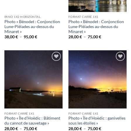
PANO 1X2 HORIZONTAL
FORMAT CARRÉ 1X1
Photo « Bénodet : Conjonction
Photo « Bénodet : Conjonction
Lune-Pléiades au-dessus du
Lune-Pléiades au-dessus du
Minaret »
Minaret »
Plage
Plage
38,00
€
–
95,00
€
28,00
€
–
75,00
€
de
de
prix :
prix :
38,00 €
28,00 €
à
à
95,00 €
75,00 €
Ajouter
Ajouter
à la
à la
wishlist
wishlist
FORMAT CARRÉ 1X1
FORMAT CARRÉ 1X1
Photo « Île d’Hoëdic : Bâtiment
Photo « Île d’Hoëdic : ganivelles
du cannot de sauvetage »
sous les étoiles »
Plage
Plage
28,00
€
–
75,00
€
28,00
€
–
75,00
€