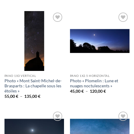
de
de
prix :
prix :
28,00 €
28,00 €
à
à
75,00 €
75,00 €
Ajouter
Ajouter
à la
à la
wishlist
wishlist
PANO 1X3 VERTICAL
PANO 1X2.5 HORIZONTAL
Photo « Mont Saint-Michel-de-
Photo « Plomelin : Lune et
Brasparts : La chapelle sous les
nuages noctulescents »
étoiles »
Plage
45,00
€
–
120,00
€
de
Plage
55,00
€
–
135,00
€
prix :
de
45,00 €
prix :
à
55,00 €
120,00 €
à
135,00 €
Ajouter
Ajouter
à la
à la
wishlist
wishlist