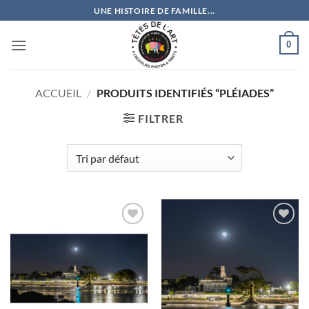
Passer
UNE HISTOIRE DE FAMILLE...
au
contenu
0
ACCUEIL
/
PRODUITS IDENTIFIÉS “PLÉIADES”
FILTRER
Ajouter
Ajouter
à la
à la
wishlist
wishlist