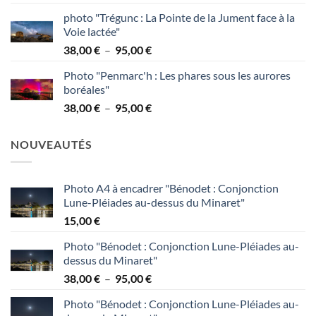
de
95,00 €
photo "Trégunc : La Pointe de la Jument face à la
prix :
Voie lactée"
38,00 €
Plage
38,00
€
–
95,00
€
à
de
95,00 €
Photo "Penmarc'h : Les phares sous les aurores
prix :
boréales"
38,00 €
Plage
38,00
€
–
95,00
€
à
de
95,00 €
prix :
NOUVEAUTÉS
38,00 €
à
95,00 €
Photo A4 à encadrer "Bénodet : Conjonction
Lune-Pléiades au-dessus du Minaret"
15,00
€
Photo "Bénodet : Conjonction Lune-Pléiades au-
dessus du Minaret"
Plage
38,00
€
–
95,00
€
de
Photo "Bénodet : Conjonction Lune-Pléiades au-
prix :