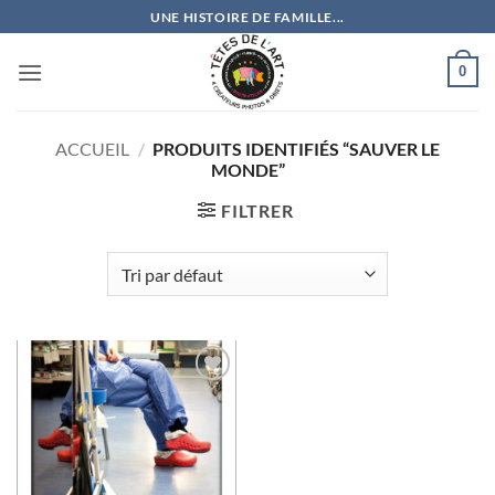
Passer
UNE HISTOIRE DE FAMILLE...
au
contenu
0
ACCUEIL
/
PRODUITS IDENTIFIÉS “SAUVER LE
MONDE”
FILTRER
Ajouter
à la
wishlist