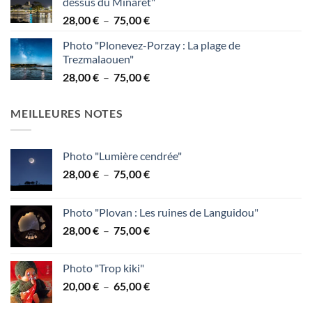
dessus du Minaret"
38,00 €
Plage
28,00
€
–
75,00
€
à
de
95,00 €
Photo "Plonevez-Porzay : La plage de
prix :
Trezmalaouen"
28,00 €
Plage
28,00
€
–
75,00
€
à
de
75,00 €
prix :
MEILLEURES NOTES
28,00 €
à
75,00 €
Photo "Lumière cendrée"
Plage
28,00
€
–
75,00
€
de
prix :
Photo "Plovan : Les ruines de Languidou"
28,00 €
Plage
28,00
€
–
75,00
€
à
de
75,00 €
prix :
Photo "Trop kiki"
28,00 €
Plage
20,00
€
–
65,00
€
à
de
75,00 €