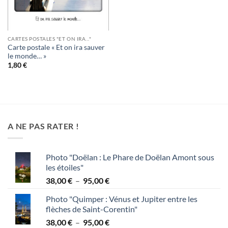
CARTES POSTALES "ET ON IRA..."
Carte postale « Et on ira sauver
le monde… »
1,80
€
A NE PAS RATER !
Photo "Doëlan : Le Phare de Doëlan Amont sous
les étoiles"
Plage
38,00
€
–
95,00
€
de
Photo "Quimper : Vénus et Jupiter entre les
prix :
flèches de Saint-Corentin"
38,00 €
Plage
38,00
€
–
95,00
€
à