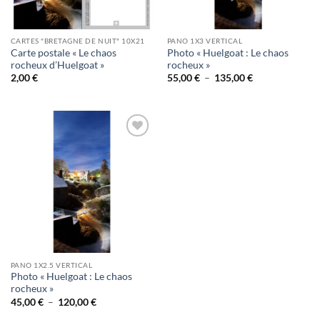
CARTES "BRETAGNE DE NUIT" 10X21
PANO 1X3 VERTICAL
Carte postale « Le chaos
Photo « Huelgoat : Le chaos
rocheux d’Huelgoat »
rocheux »
Plage
2,00
€
55,00
€
–
135,00
€
de
prix :
55,00 €
à
135,00 €
Ajouter
à la
wishlist
PANO 1X2.5 VERTICAL
Photo « Huelgoat : Le chaos
rocheux »
Plage
45,00
€
–
120,00
€
de
prix :