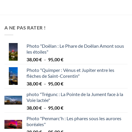
45,00 €
à
120,00 €
A NE PAS RATER !
Photo "Doëlan : Le Phare de Doëlan Amont sous
les étoiles"
Plage
38,00
€
–
95,00
€
de
Photo "Quimper : Vénus et Jupiter entre les
prix :
flèches de Saint-Corentin"
38,00 €
Plage
38,00
€
–
95,00
€
à
de
95,00 €
photo "Trégunc : La Pointe de la Jument face à la
prix :
Voie lactée"
38,00 €
Plage
38,00
€
–
95,00
€
à
de
95,00 €
Photo "Penmarc'h : Les phares sous les aurores
prix :
boréales"
38,00 €
Plage
38,00
€
–
95,00
€