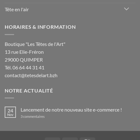
Tête en l'air
HORAIRES & INFORMATION
Boutique "Les Têtes de l'Art"
13 rue Elie-Fréron
29000 QUIMPER
Tél. 06 64 44 31 41
contact@tetesdelart.bzh
NOTRE ACTUALITÉ
Lancement de notre nouveau site e-commerce !
24
Nov
sur
3 commentaires
Lancement
de
notre
nouveau
site