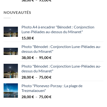
à
de
95,00 €
prix :
NOUVEAUTÉS
38,00 €
à
95,00 €
Photo A4 à encadrer "Bénodet : Conjonction
Lune-Pléiades au-dessus du Minaret"
15,00
€
Photo "Bénodet : Conjonction Lune-Pléiades au-
dessus du Minaret"
Plage
38,00
€
–
95,00
€
de
Photo "Bénodet : Conjonction Lune-Pléiades au-
prix :
dessus du Minaret"
38,00 €
Plage
28,00
€
–
75,00
€
à
de
95,00 €
Photo "Plonevez-Porzay : La plage de
prix :
Trezmalaouen"
28,00 €
Plage
28,00
€
–
75,00
€
à
de
75,00 €
prix :