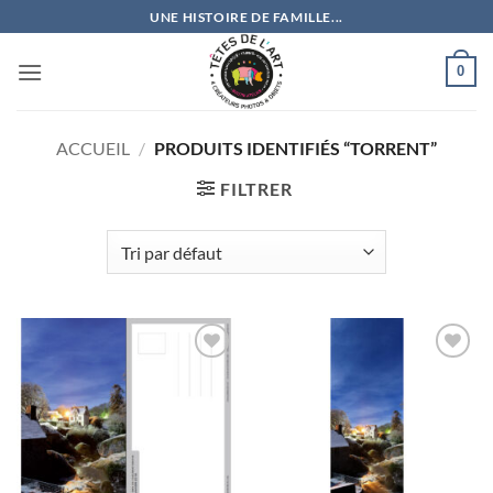
Passer
UNE HISTOIRE DE FAMILLE...
au
contenu
0
ACCUEIL
/
PRODUITS IDENTIFIÉS “TORRENT”
FILTRER
Ajouter
Ajouter
à la
à la
wishlist
wishlist