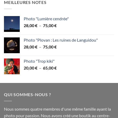
MEILLEURES NOTES
28,00 €
à
75,00 €
Photo "Lumière cendrée"
Plage
28,00
€
–
75,00
€
de
prix :
Photo "Plovan : Les ruines de Languidou"
28,00 €
Plage
28,00
€
–
75,00
€
à
de
75,00 €
prix :
Photo "Trop kiki"
28,00 €
Plage
20,00
€
–
65,00
€
à
de
75,00 €
prix :
20,00 €
à
QUI SOMMES-NOUS ?
65,00 €
Nous sommes quatre membres d'une même famille ayant la
photo pour passion. Nous avons créé une boutik au centre-