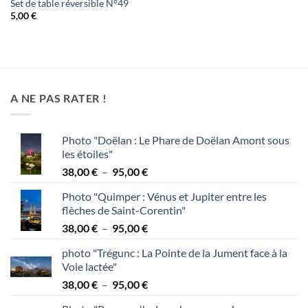
Set de table réversible N°49
5,00
€
A NE PAS RATER !
Photo "Doëlan : Le Phare de Doëlan Amont sous
les étoiles"
Plage
38,00
€
–
95,00
€
de
Photo "Quimper : Vénus et Jupiter entre les
prix :
flèches de Saint-Corentin"
38,00 €
Plage
38,00
€
–
95,00
€
à
de
95,00 €
photo "Trégunc : La Pointe de la Jument face à la
prix :
Voie lactée"
38,00 €
Plage
38,00
€
–
95,00
€
à
de
95,00 €