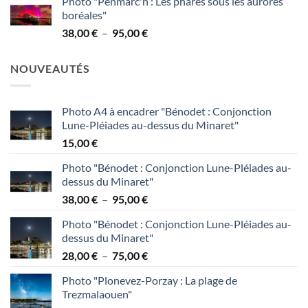
Photo "Penmarc'h : Les phares sous les aurores
prix :
boréales"
38,00 €
Plage
38,00
€
–
95,00
€
à
de
95,00 €
prix :
NOUVEAUTÉS
38,00 €
à
95,00 €
Photo A4 à encadrer "Bénodet : Conjonction
Lune-Pléiades au-dessus du Minaret"
15,00
€
Photo "Bénodet : Conjonction Lune-Pléiades au-
dessus du Minaret"
Plage
38,00
€
–
95,00
€
de
Photo "Bénodet : Conjonction Lune-Pléiades au-
prix :
dessus du Minaret"
38,00 €
Plage
28,00
€
–
75,00
€
à
de
95,00 €
Photo "Plonevez-Porzay : La plage de
prix :
Trezmalaouen"
28,00 €