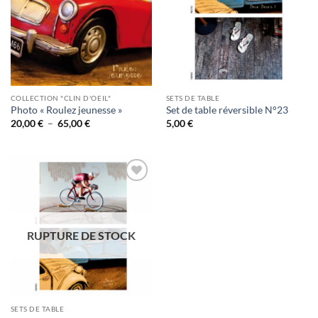
COLLECTION "CLIN D'OEIL"
SETS DE TABLE
Photo « Roulez jeunesse »
Set de table réversible N°23
Plage
20,00
€
–
65,00
€
5,00
€
de
prix :
20,00 €
à
65,00 €
Ajouter
à la
wishlist
RUPTURE DE STOCK
SETS DE TABLE