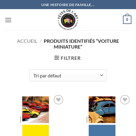
Passer
UNE HISTOIRE DE FAMILLE...
au
contenu
0
ACCUEIL
/
PRODUITS IDENTIFIÉS “VOITURE
MINIATURE”
FILTRER
Ajouter
Ajouter
à la
à la
wishlist
wishlist