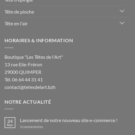
Tête de pioche
Tête en l'air
HORAIRES & INFORMATION
Boutique "Les Têtes de l'Art"
13 rue Elie-Fréron
29000 QUIMPER
Tél. 06 64 44 31 41
contact@tetesdelart.bzh
NOTRE ACTUALITÉ
Lancement de notre nouveau site e-commerce !
24
Nov
sur
3 commentaires
Lancement
de