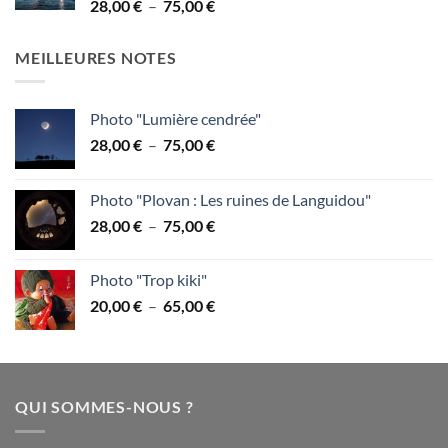
Plage
28,00
€
–
75,00
€
à
de
75,00 €
prix :
MEILLEURES NOTES
28,00 €
à
75,00 €
Photo "Lumière cendrée"
Plage
28,00
€
–
75,00
€
de
prix :
Photo "Plovan : Les ruines de Languidou"
28,00 €
Plage
28,00
€
–
75,00
€
à
de
75,00 €
prix :
Photo "Trop kiki"
28,00 €
Plage
20,00
€
–
65,00
€
à
de
75,00 €
prix :
20,00 €
à
QUI SOMMES-NOUS ?
65,00 €