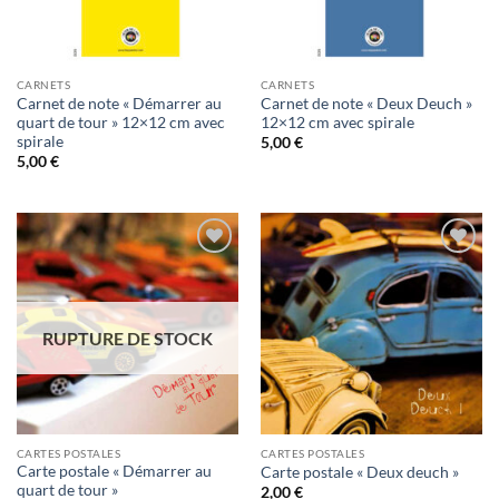
CARNETS
CARNETS
Carnet de note « Démarrer au
Carnet de note « Deux Deuch »
quart de tour » 12×12 cm avec
12×12 cm avec spirale
spirale
5,00
€
5,00
€
Ajouter
Ajouter
à la
à la
wishlist
wishlist
RUPTURE DE STOCK
CARTES POSTALES
CARTES POSTALES
Carte postale « Démarrer au
Carte postale « Deux deuch »
quart de tour »
2,00
€