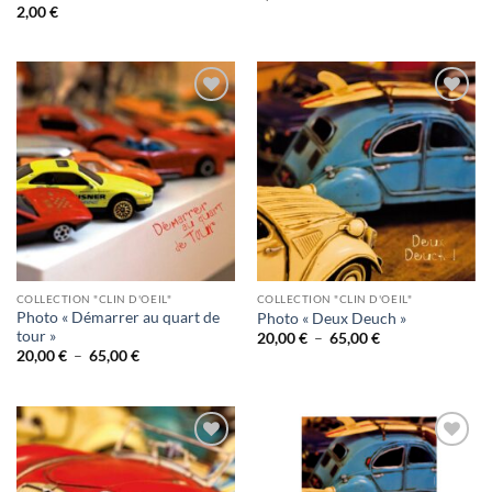
2,00
€
Ajouter
Ajouter
à la
à la
wishlist
wishlist
COLLECTION "CLIN D'OEIL"
COLLECTION "CLIN D'OEIL"
Photo « Démarrer au quart de
Photo « Deux Deuch »
tour »
Plage
20,00
€
–
65,00
€
de
Plage
20,00
€
–
65,00
€
prix :
de
20,00 €
prix :
à
20,00 €
65,00 €
à
65,00 €
Ajouter
Ajouter
à la
à la
wishlist
wishlist