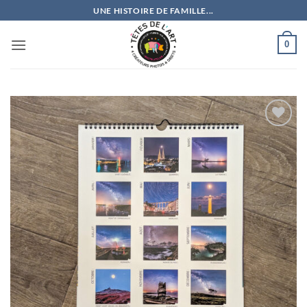
Passer
UNE HISTOIRE DE FAMILLE...
au
contenu
0
Ajouter
à la
wishlist