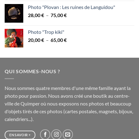
prix :
Photo "Plovan : Les ruines de Languidou"
28,00 €
Plage
28,00
€
–
75,00
€
à
de
75,00 €
prix :
Photo "Trop kiki"
28,00 €
Plage
20,00
€
–
65,00
€
à
de
75,00 €
prix :
20,00 €
à
QUI SOMMES-NOUS ?
65,00 €
Nous sommes quatre membres d'une même famille ayant la
photo pour passion. Nous avons créé une boutik au centre-
ville de Quimper où nous exposons nos photos et beaucoup
d'objets tirés de ces photos (cartes postales, magnets, bijoux,
calendriers...).
EN SAVOIR +