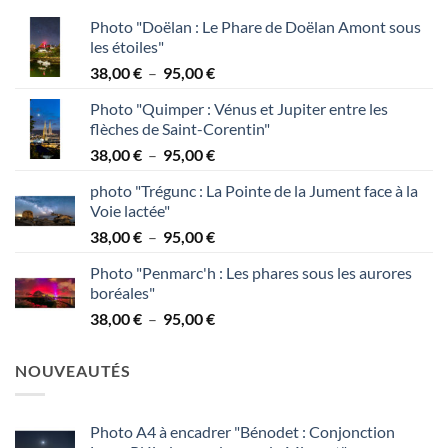
Photo "Doëlan : Le Phare de Doëlan Amont sous
les étoiles"
Plage
38,00
€
–
95,00
€
de
Photo "Quimper : Vénus et Jupiter entre les
prix :
flèches de Saint-Corentin"
38,00 €
Plage
38,00
€
–
95,00
€
à
de
95,00 €
photo "Trégunc : La Pointe de la Jument face à la
prix :
Voie lactée"
38,00 €
Plage
38,00
€
–
95,00
€
à
de
95,00 €
Photo "Penmarc'h : Les phares sous les aurores
prix :
boréales"
38,00 €
Plage
38,00
€
–
95,00
€
à
de
95,00 €
prix :
NOUVEAUTÉS
38,00 €
à
95,00 €
Photo A4 à encadrer "Bénodet : Conjonction