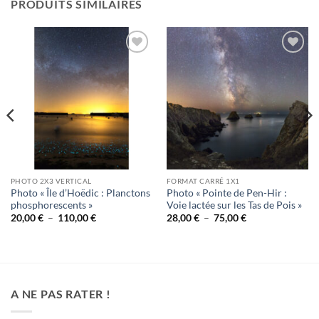
PRODUITS SIMILAIRES
Ajouter
Ajouter
à la
à la
wishlist
wishlist
PHOTO 2X3 VERTICAL
FORMAT CARRÉ 1X1
Photo « Île d’Hoëdic : Planctons
Photo « Pointe de Pen-Hir :
phosphorescents »
Voie lactée sur les Tas de Pois »
Plage
Plage
20,00
€
–
110,00
€
28,00
€
–
75,00
€
de
de
prix :
prix :
20,00 €
28,00 €
à
à
110,00 €
75,00 €
A NE PAS RATER !