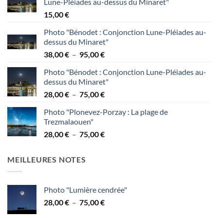
Lune-Pléiades au-dessus du Minaret"
15,00
€
Photo "Bénodet : Conjonction Lune-Pléiades au-
dessus du Minaret"
Plage
38,00
€
–
95,00
€
de
Photo "Bénodet : Conjonction Lune-Pléiades au-
prix :
dessus du Minaret"
38,00 €
Plage
28,00
€
–
75,00
€
à
de
95,00 €
Photo "Plonevez-Porzay : La plage de
prix :
Trezmalaouen"
28,00 €
Plage
28,00
€
–
75,00
€
à
de
75,00 €
prix :
MEILLEURES NOTES
28,00 €
à
75,00 €
Photo "Lumière cendrée"
Plage
28,00
€
–
75,00
€
de