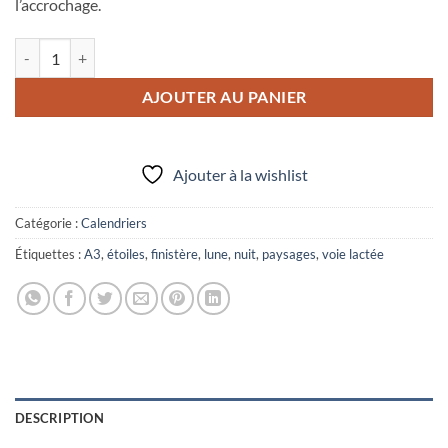
l’accrochage.
quantité de Calendrier 2026 "Nuits du Finistère"
AJOUTER AU PANIER
Ajouter à la wishlist
Catégorie :
Calendriers
Étiquettes :
A3
,
étoiles
,
finistère
,
lune
,
nuit
,
paysages
,
voie lactée
DESCRIPTION