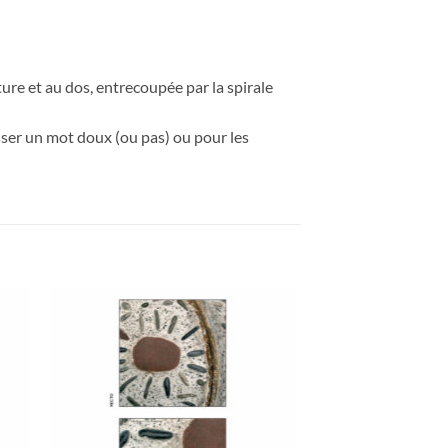
re et au dos, entrecoupée par la spirale
isser un mot doux (ou pas) ou pour les
ter
Ajouter
a
à la
ist
wishlist