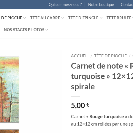
Qui sommes-nous ?
Notre boutique
Contac
E DE PIOCHE
TÊTE AU CARRÉ
TÊTE D’ÉPINGLE
TÊTE BRÛLÉE
NOS STAGES PHOTOS
ACCUEIL
/
TÊTE DE PIOCHE
/
Carnet de note «
Ajouter
turquoise » 12×1
à la
wishlist
spirale
5,00
€
Carnet
« Rouge turquoise »
de
au 12×12 cm reliées par une sp