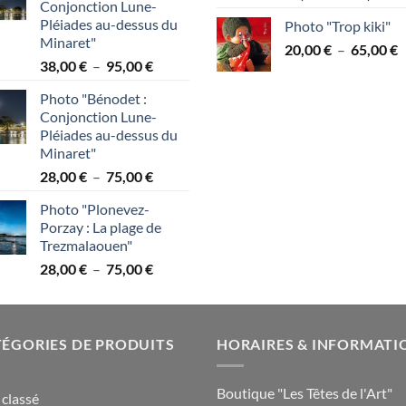
Conjonction Lune-
d
7
Pléiades au-dessus du
Photo "Trop kiki"
p
Minaret"
P
20,00
€
–
65,00
€
2
Plage
38,00
€
–
95,00
€
d
à
de
p
7
Photo "Bénodet :
prix :
2
Conjonction Lune-
38,00 €
à
Pléiades au-dessus du
à
6
Minaret"
95,00 €
Plage
28,00
€
–
75,00
€
de
Photo "Plonevez-
prix :
Porzay : La plage de
28,00 €
Trezmalaouen"
à
Plage
28,00
€
–
75,00
€
75,00 €
de
prix :
28,00 €
ÉGORIES DE PRODUITS
à
HORAIRES & INFORMATI
75,00 €
Boutique "Les Têtes de l'Art"
classé