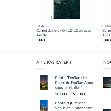
CARNETS
CARN
oi » 12×12 cm avec
Carnet de note « Q » 12×12 cm avec
Carne
spirale
12×12
5,00
€
5,00
A NE PAS RATER !
NO
Photo "Doëlan : Le
Phare de Doëlan Amont
sous les étoiles"
Plage
38,00
€
–
95,00
€
de
Photo "Quimper :
prix :
Vénus et Jupiter entre
38,00 €