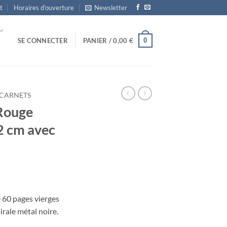
t
Horaires d’ouverture
Newsletter
0
SE CONNECTER
PANIER /
0,00
€
CARNETS
 Rouge
2 cm avec
 60 pages vierges
irale métal noire.