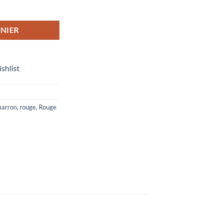
e turquoise" 12x12 cm avec spirale
NIER
ishlist
arron
,
rouge
,
Rouge