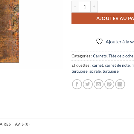
quantité de Carnet de note "Roug
AJOUTER AU PA
Ajouter à la w
Catégories :
Carnets
,
Tête de pioche
Étiquettes :
carnet
,
carnet de note
,
m
turquoise
,
spirale
,
turquoise
AIRES
AVIS (0)