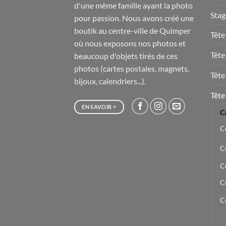
d'une même famille ayant la photo
Stag
pour passion. Nous avons créé une
boutik au centre-ville de Quimper
Tête
où nous exposons nos photos et
Tête
beaucoup d'objets tirés de ces
photos (cartes postales, magnets,
Tête
bijoux, calendriers...).
Tête
EN SAVOIR +
C
C
C
C
C
Co