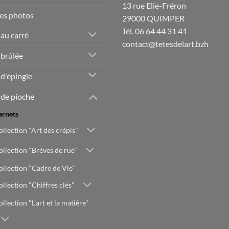
13 rue Elie-Fréron
es photos
29000 QUIMPER
Tél. 06 64 44 31 41
 au carré
contact@tetesdelart.bzh
 brûlée
 d'épingle
 de pioche
arnets
ollection "Art des crépis"
ollection "Brèves de rue"
ollection "Cadre de Vie"
ollection "Chiffres clés"
llection "L'art et la matière"