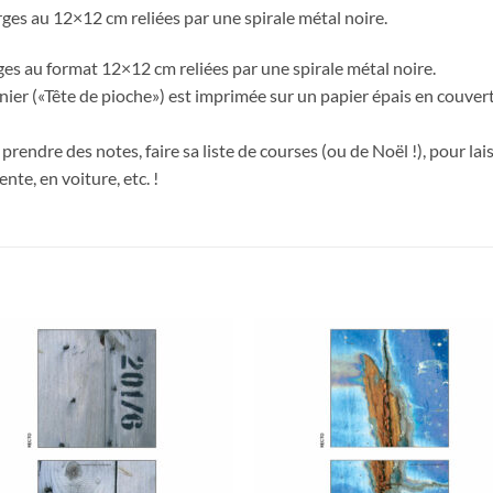
ges au 12×12 cm reliées par une spirale métal noire.
es au format 12×12 cm reliées par une spirale métal noire.
er («Tête de pioche») est imprimée sur un papier épais en couvertu
rendre des notes, faire sa liste de courses (ou de Noël !), pour la
nte, en voiture, etc. !
Ajouter
Ajou
à la
à l
wishlist
wishl