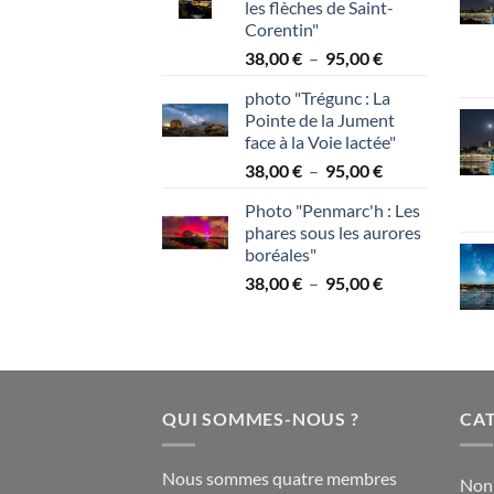
les flèches de Saint-
à
Corentin"
95,00 €
Plage
38,00
€
–
95,00
€
de
photo "Trégunc : La
prix :
Pointe de la Jument
38,00 €
face à la Voie lactée"
à
Plage
38,00
€
–
95,00
€
95,00 €
de
Photo "Penmarc'h : Les
prix :
phares sous les aurores
38,00 €
boréales"
à
Plage
38,00
€
–
95,00
€
95,00 €
de
prix :
38,00 €
à
95,00 €
QUI SOMMES-NOUS ?
CAT
Nous sommes quatre membres
Non 