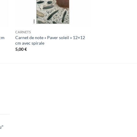
CARNETS
 cm
Carnet de note « Paver soleil » 12×12
cm avec spirale
5,00
€
lage
e
rix :
u"
8,00 €
lage