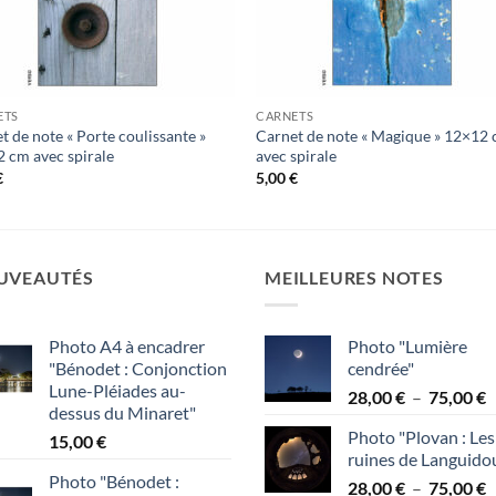
ETS
CARNETS
t de note « Porte coulissante »
Carnet de note « Magique » 12×12
 cm avec spirale
avec spirale
€
5,00
€
UVEAUTÉS
MEILLEURES NOTES
Photo A4 à encadrer
Photo "Lumière
"Bénodet : Conjonction
cendrée"
Lune-Pléiades au-
P
28,00
€
–
75,00
€
dessus du Minaret"
d
Photo "Plovan : Les
15,00
€
p
ruines de Languido
2
Photo "Bénodet :
P
28,00
€
–
75,00
€
à