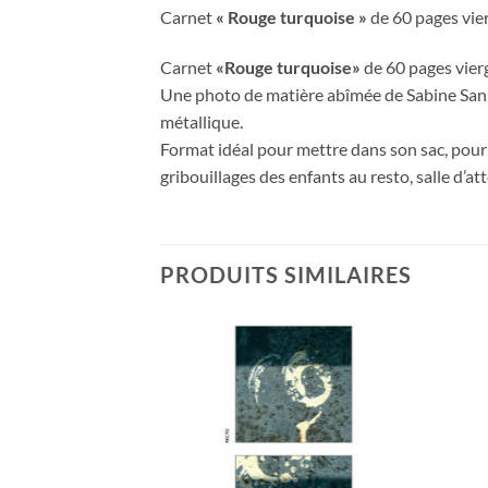
Carnet
« Rouge turquoise »
de 60 pages vier
Carnet
«Rouge turquoise»
de 60 pages vierg
Une photo de matière abîmée de Sabine Sanni
métallique.
Format idéal pour mettre dans son sac, pour p
gribouillages des enfants au resto, salle d’atte
PRODUITS SIMILAIRES
Ajouter
Ajouter
à la
à la
wishlist
wishlist