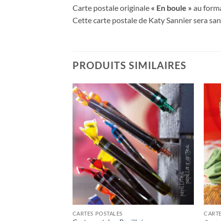
Carte postale originale
« En boule »
au forma
Cette carte postale de Katy Sannier sera sans
PRODUITS SIMILAIRES
Ajouter
Ajouter
à la
à la
wishlist
wishlist
CARTES POSTALES
CARTE