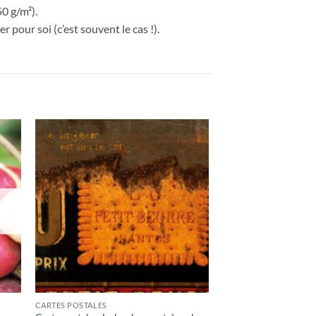
0 g/m²).
 pour soi (c’est souvent le cas !).
ter
Ajouter
a
à la
ist
wishlist
CARTES POSTALES