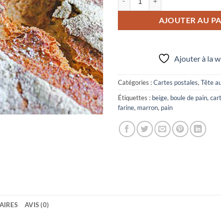
AJOUTER AU PA
Ajouter à la w
Catégories :
Cartes postales
,
Tête au
Étiquettes :
beige
,
boule de pain
,
car
farine
,
marron
,
pain
AIRES
AVIS (0)