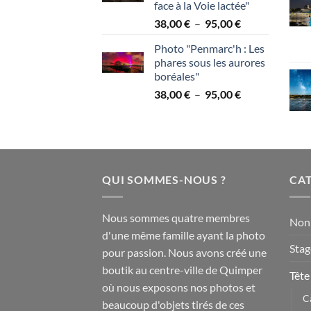
face à la Voie lactée"
à
Plage
38,00
€
–
95,00
€
95,00 €
de
Photo "Penmarc'h : Les
prix :
phares sous les aurores
38,00 €
boréales"
à
Plage
38,00
€
–
95,00
€
95,00 €
de
prix :
38,00 €
à
95,00 €
QUI SOMMES-NOUS ?
CAT
Nous sommes quatre membres
Non 
d'une même famille ayant la photo
Stag
pour passion. Nous avons créé une
boutik au centre-ville de Quimper
Tête
où nous exposons nos photos et
C
beaucoup d'objets tirés de ces