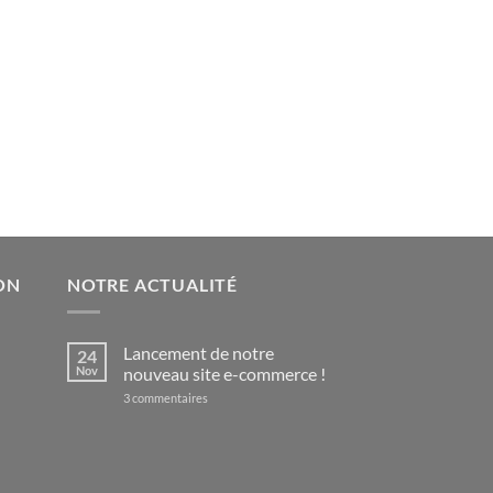
5,00 €
ON
NOTRE ACTUALITÉ
Lancement de notre
24
Nov
nouveau site e-commerce !
sur
3 commentaires
Lancement
de
notre
nouveau
site
e-