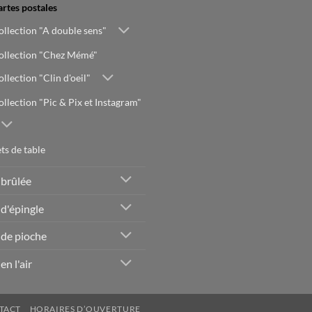
artes postales
ollection "A double sens"
ollection "Chez Mémé"
llection "Clin d'oeil"
ollection "Pic & Pix et Instagram"
ts de table
 brûlée
 d'épingle
 de pioche
en l'air
TACT
HORAIRES D’OUVERTURE