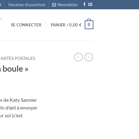
t
Horaires d’ouverture
Newsletter
0
SE CONNECTER
PANIER /
0,00
€
CARTES POSTALES
 boule »
 »
de Katy Sannier
lin d’œil à envoyer
 soi (c’est
le"