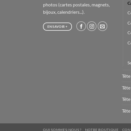
C
photos (cartes postales, magnets,
bijoux, calendriers...).
C
C
EN SAVOIR +
Co
C
Se
Tête
Tête
Tête
Tête 
QUI SOMMES-NOUS ?
NOTRE BOUTIQUE
CON