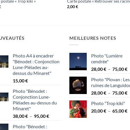
 postale « Trop kiki »
Carte postale « Retrouver ses racin
€
2,00
€
UVEAUTÉS
MEILLEURES NOTES
Photo A4 à encadrer
Photo "Lumière
"Bénodet : Conjonction
cendrée"
Lune-Pléiades au-
P
28,00
€
–
75,00
€
dessus du Minaret"
d
Photo "Plovan : Les
15,00
€
p
ruines de Languido
2
Photo "Bénodet :
P
28,00
€
–
75,00
€
à
Conjonction Lune-
d
7
Pléiades au-dessus du
Photo "Trop kiki"
p
Minaret"
P
20,00
€
–
65,00
€
2
Plage
38,00
€
–
95,00
€
d
à
de
p
7
Photo "Bénodet :
prix :
2