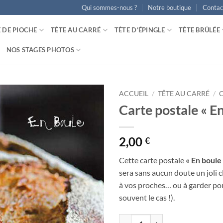
Qui sommes-nous ?
Notre boutique
Contac
E DE PIOCHE
TÊTE AU CARRÉ
TÊTE D’ÉPINGLE
TÊTE BRÛLÉE
NOS STAGES PHOTOS
ACCUEIL
/
TÊTE AU CARRÉ
/
Carte postale « En
Ajouter
à la
wishlist
2,00
€
Cette carte postale
« En boule
sera sans aucun doute un joli c
à vos proches… ou à garder pour
souvent le cas !).
quantité de Carte postale "En bou