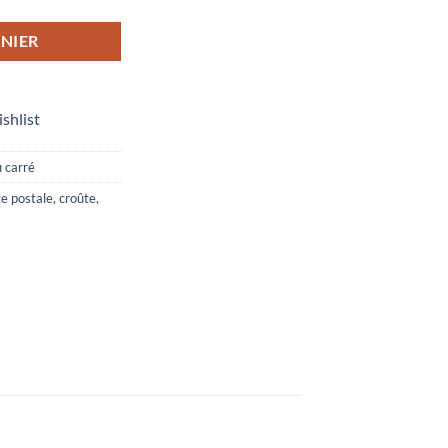
NIER
ishlist
 carré
te postale
,
croûte
,