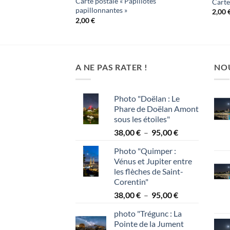
Carte postale « Papillotes
eur à réactions »
Carte
papillonnantes »
2,00
2,00
€
A NE PAS RATER !
NO
Photo "Doëlan : Le
Phare de Doëlan Amont
sous les étoiles"
Plage
38,00
€
–
95,00
€
de
Photo "Quimper :
prix :
Vénus et Jupiter entre
38,00 €
les flèches de Saint-
à
Corentin"
95,00 €
Plage
38,00
€
–
95,00
€
de
photo "Trégunc : La
prix :
Pointe de la Jument
38,00 €