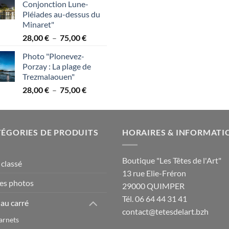
Conjonction Lune-
38,00 €
à
Pléiades au-dessus du
à
6
Minaret"
95,00 €
Plage
28,00
€
–
75,00
€
de
Photo "Plonevez-
prix :
Porzay : La plage de
28,00 €
Trezmalaouen"
à
Plage
28,00
€
–
75,00
€
75,00 €
de
prix :
28,00 €
ÉGORIES DE PRODUITS
à
HORAIRES & INFORMATI
75,00 €
Boutique "Les Têtes de l'Art"
classé
13 rue Elie-Fréron
es photos
29000 QUIMPER
Tél. 06 64 44 31 41
 au carré
contact@tetesdelart.bzh
arnets