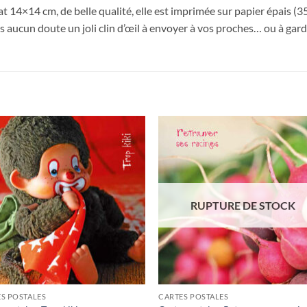
t 14×14 cm, de belle qualité, elle est imprimée sur papier épais (35
 aucun doute un joli clin d’œil à envoyer à vos proches… ou à garder
Ajouter
Ajou
à la
à l
wishlist
wishl
RUPTURE DE STOCK
S POSTALES
CARTES POSTALES