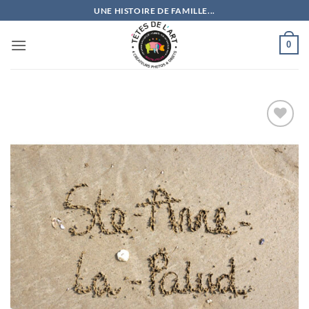
Passer
UNE HISTOIRE DE FAMILLE...
au
contenu
0
Ajouter
à la
wishlist