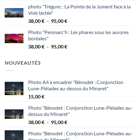
de
95,00 €
photo "Trégunc : La Pointe de la Jument face à la
prix :
Voie lactée"
38,00 €
Plage
38,00
€
–
95,00
€
à
de
95,00 €
Photo "Penmarc'h : Les phares sous les aurores
prix :
boréales"
38,00 €
Plage
38,00
€
–
95,00
€
à
de
95,00 €
prix :
NOUVEAUTÉS
38,00 €
à
95,00 €
Photo A4 à encadrer "Bénodet : Conjonction
Lune-Pléiades au-dessus du Minaret"
15,00
€
Photo "Bénodet : Conjonction Lune-Pléiades au-
dessus du Minaret"
Plage
38,00
€
–
95,00
€
de
Photo "Bénodet : Conjonction Lune-Pléiades au-
prix :
dessus du Minaret"