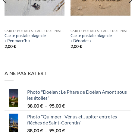
CARTES POSTALES PLAGES DU FINISTÈRE
CARTES POSTALES PLAGES DU FINISTÈRE
Carte postale plage de
Carte postale plage de
« Penmarc’h »
« Bénodet »
2,00
€
2,00
€
A NE PAS RATER !
Photo "Doëlan : Le Phare de Doëlan Amont sous
les étoiles"
Plage
38,00
€
–
95,00
€
de
Photo "Quimper : Vénus et Jupiter entre les
prix :
flèches de Saint-Corentin"
38,00 €
Plage
38,00
€
–
95,00
€
à