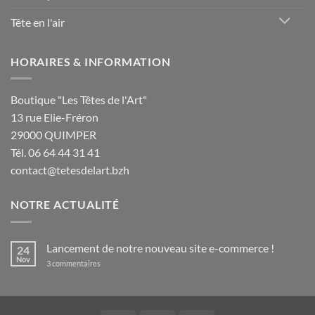
Tête en l'air
HORAIRES & INFORMATION
Boutique "Les Têtes de l'Art"
13 rue Elie-Fréron
29000 QUIMPER
Tél. 06 64 44 31 41
contact@tetesdelart.bzh
NOTRE ACTUALITÉ
Lancement de notre nouveau site e-commerce !
24
Nov
sur
3 commentaires
Lancement
de
notre
nouveau
site