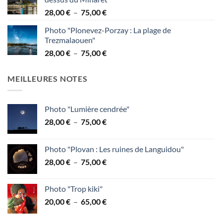
38,00 €
Plage
28,00
€
–
75,00
€
à
de
95,00 €
Photo "Plonevez-Porzay : La plage de
prix :
Trezmalaouen"
28,00 €
Plage
28,00
€
–
75,00
€
à
de
75,00 €
prix :
MEILLEURES NOTES
28,00 €
à
75,00 €
Photo "Lumière cendrée"
Plage
28,00
€
–
75,00
€
de
prix :
Photo "Plovan : Les ruines de Languidou"
28,00 €
Plage
28,00
€
–
75,00
€
à
de
75,00 €
prix :
Photo "Trop kiki"
28,00 €
Plage
20,00
€
–
65,00
€
à
de
75,00 €
prix :