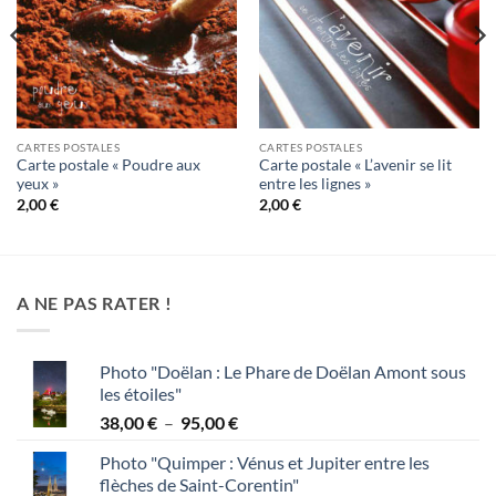
CARTES POSTALES
CARTES POSTALES
Carte postale « Poudre aux
Carte postale « L’avenir se lit
yeux »
entre les lignes »
2,00
€
2,00
€
A NE PAS RATER !
Photo "Doëlan : Le Phare de Doëlan Amont sous
les étoiles"
Plage
38,00
€
–
95,00
€
de
Photo "Quimper : Vénus et Jupiter entre les
prix :
flèches de Saint-Corentin"
38,00 €