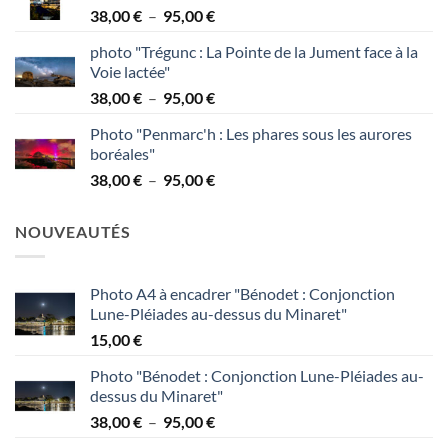
Plage
38,00
€
–
95,00
€
à
de
95,00 €
photo "Trégunc : La Pointe de la Jument face à la
prix :
Voie lactée"
38,00 €
Plage
38,00
€
–
95,00
€
à
de
95,00 €
Photo "Penmarc'h : Les phares sous les aurores
prix :
boréales"
38,00 €
Plage
38,00
€
–
95,00
€
à
de
95,00 €
prix :
NOUVEAUTÉS
38,00 €
à
95,00 €
Photo A4 à encadrer "Bénodet : Conjonction
Lune-Pléiades au-dessus du Minaret"
15,00
€
Photo "Bénodet : Conjonction Lune-Pléiades au-
dessus du Minaret"
Plage
38,00
€
–
95,00
€
de