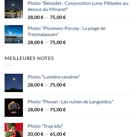
Photo "Bénodet : Conjonction Lune-Pléiades au-
prix :
dessus du Minaret"
38,00 €
Plage
28,00
€
–
75,00
€
à
de
95,00 €
Photo "Plonevez-Porzay : La plage de
prix :
Trezmalaouen"
28,00 €
Plage
28,00
€
–
75,00
€
à
de
75,00 €
prix :
MEILLEURES NOTES
28,00 €
à
75,00 €
Photo "Lumière cendrée"
Plage
28,00
€
–
75,00
€
de
prix :
Photo "Plovan : Les ruines de Languidou"
28,00 €
Plage
28,00
€
–
75,00
€
à
de
75,00 €
prix :
Photo "Trop kiki"
28,00 €
Plage
20,00
€
–
65,00
€
à