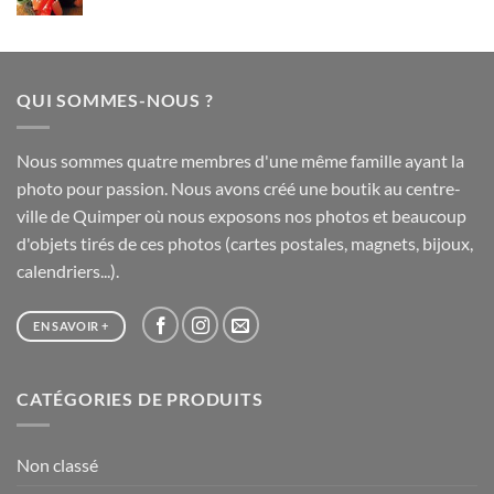
de
75,00 €
prix :
20,00 €
à
QUI SOMMES-NOUS ?
65,00 €
Nous sommes quatre membres d'une même famille ayant la
photo pour passion. Nous avons créé une boutik au centre-
ville de Quimper où nous exposons nos photos et beaucoup
d'objets tirés de ces photos (cartes postales, magnets, bijoux,
calendriers...).
EN SAVOIR +
CATÉGORIES DE PRODUITS
Non classé