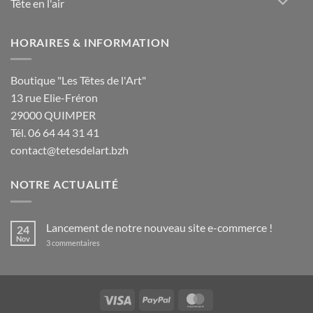
Tête en l'air
HORAIRES & INFORMATION
Boutique "Les Têtes de l'Art"
13 rue Elie-Fréron
29000 QUIMPER
Tél. 06 64 44 31 41
contact@tetesdelart.bzh
NOTRE ACTUALITÉ
Lancement de notre nouveau site e-commerce !
24
Nov
sur
3 commentaires
Lancement
de
notre
nouveau
site
e-
Visa
PayPal
MasterCard
commerce