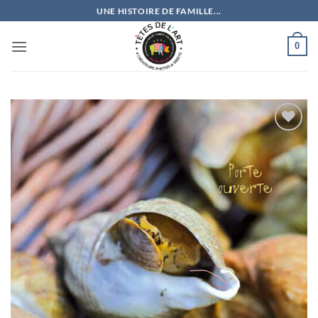
Passer
UNE HISTOIRE DE FAMILLE...
au
contenu
0
Ajouter
à la
wishlist