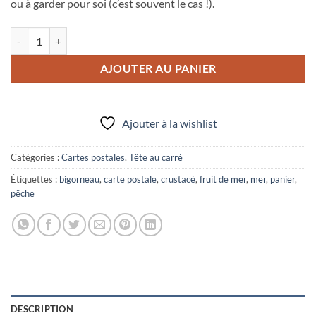
ou à garder pour soi (c’est souvent le cas !).
quantité de Carte postale "Porte ouverte"
AJOUTER AU PANIER
Ajouter à la wishlist
Catégories :
Cartes postales
,
Tête au carré
Étiquettes :
bigorneau
,
carte postale
,
crustacé
,
fruit de mer
,
mer
,
panier
,
pêche
DESCRIPTION