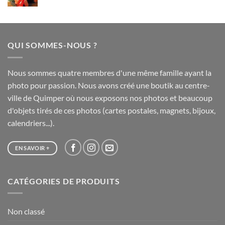
de
75,00 €
prix :
20,00 €
à
QUI SOMMES-NOUS ?
65,00 €
Nous sommes quatre membres d'une même famille ayant la
photo pour passion. Nous avons créé une boutik au centre-
ville de Quimper où nous exposons nos photos et beaucoup
d'objets tirés de ces photos (cartes postales, magnets, bijoux,
calendriers...).
EN SAVOIR +
CATÉGORIES DE PRODUITS
Non classé