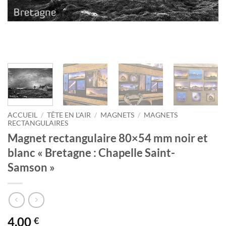
ACCUEIL
/
TÊTE EN L'AIR
/
MAGNETS
/
MAGNETS
RECTANGULAIRES
Magnet rectangulaire 80×54 mm noir et
blanc « Bretagne : Chapelle Saint-
Samson »
4,00
€