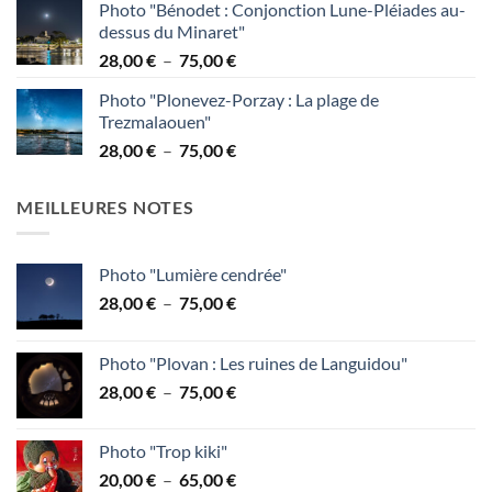
Photo "Bénodet : Conjonction Lune-Pléiades au-
prix :
dessus du Minaret"
38,00 €
Plage
28,00
€
–
75,00
€
à
de
95,00 €
Photo "Plonevez-Porzay : La plage de
prix :
Trezmalaouen"
28,00 €
Plage
28,00
€
–
75,00
€
à
de
75,00 €
prix :
MEILLEURES NOTES
28,00 €
à
75,00 €
Photo "Lumière cendrée"
Plage
28,00
€
–
75,00
€
de
prix :
Photo "Plovan : Les ruines de Languidou"
28,00 €
Plage
28,00
€
–
75,00
€
à
de
75,00 €
prix :
Photo "Trop kiki"
28,00 €
Plage
20,00
€
–
65,00
€
à