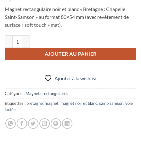
Magnet rectangulaire noir et blanc « Bretagne : Chapelle
Saint-Samson » au format 80×54 mm (avec revêtement de
surface « soft touch » mat).
quantité de Magnet rectangulaire 80x54 mm noir et blanc "Bretagne :
AJOUTER AU PANIER
Ajouter à la wishlist
Catégorie :
Magnets rectangulaires
Étiquettes :
bretagne
,
magnet
,
magnet noir et blanc
,
saint-samson
,
voie
lactée