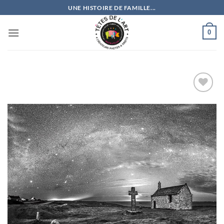
Passer
UNE HISTOIRE DE FAMILLE...
au
contenu
0
Ajouter
à la
wishlist