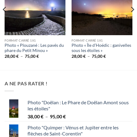
FORMAT CARRÉ 1X1
FORMAT CARRÉ 1X1
Photo « Plouzané : Les pavés du
Photo « Île d’Hoëdic : ganivelles
phare du Petit Minou »
sous les étoiles »
Plage
Plage
28,00
€
–
75,00
€
28,00
€
–
75,00
€
de
de
prix :
prix :
28,00 €
28,00 €
à
à
75,00 €
75,00 €
A NE PAS RATER !
Photo "Doëlan : Le Phare de Doëlan Amont sous
les étoiles"
Plage
38,00
€
–
95,00
€
de
Photo "Quimper : Vénus et Jupiter entre les
prix :
flèches de Saint-Corentin"
38,00 €