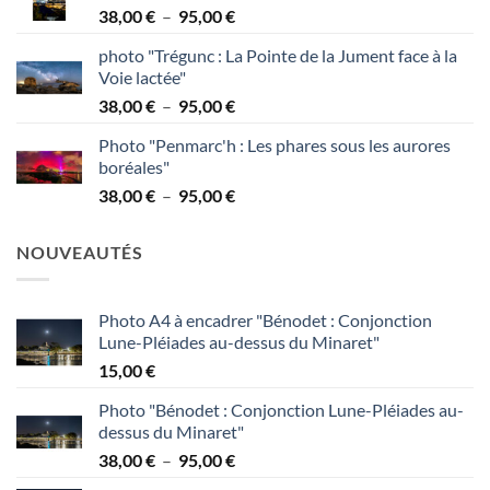
Plage
38,00
€
–
95,00
€
à
de
95,00 €
photo "Trégunc : La Pointe de la Jument face à la
prix :
Voie lactée"
38,00 €
Plage
38,00
€
–
95,00
€
à
de
95,00 €
Photo "Penmarc'h : Les phares sous les aurores
prix :
boréales"
38,00 €
Plage
38,00
€
–
95,00
€
à
de
95,00 €
prix :
NOUVEAUTÉS
38,00 €
à
95,00 €
Photo A4 à encadrer "Bénodet : Conjonction
Lune-Pléiades au-dessus du Minaret"
15,00
€
Photo "Bénodet : Conjonction Lune-Pléiades au-
dessus du Minaret"
Plage
38,00
€
–
95,00
€
de