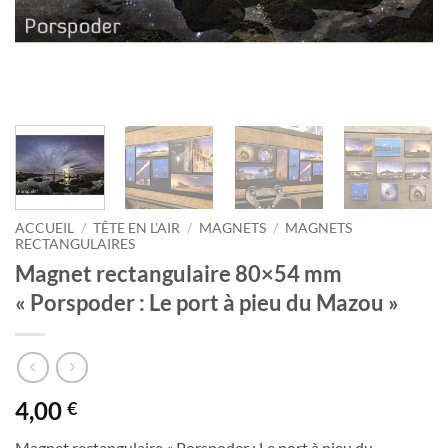
ACCUEIL
/
TÊTE EN L'AIR
/
MAGNETS
/
MAGNETS
RECTANGULAIRES
Magnet rectangulaire 80×54 mm
« Porspoder : Le port à pieu du Mazou »
4,00
€
Magnet rectangulaire « Porspoder : Le port à pieu du