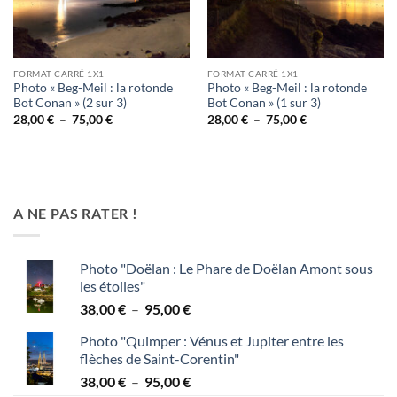
FORMAT CARRÉ 1X1
FORMAT CARRÉ 1X1
Photo « Beg-Meil : la rotonde
Photo « Beg-Meil : la rotonde
Bot Conan » (2 sur 3)
Bot Conan » (1 sur 3)
Plage
Plage
28,00
€
–
75,00
€
28,00
€
–
75,00
€
de
de
prix :
prix :
28,00 €
28,00 €
à
à
75,00 €
75,00 €
A NE PAS RATER !
Photo "Doëlan : Le Phare de Doëlan Amont sous
les étoiles"
Plage
38,00
€
–
95,00
€
de
Photo "Quimper : Vénus et Jupiter entre les
prix :
flèches de Saint-Corentin"
38,00 €
Plage
38,00
€
–
95,00
€
à