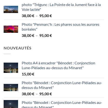
de
95,00 €
photo "Trégunc : La Pointe de la Jument face à la
prix :
Voie lactée"
38,00 €
Plage
38,00
€
–
95,00
€
à
de
95,00 €
Photo "Penmarc'h : Les phares sous les aurores
prix :
boréales"
38,00 €
Plage
38,00
€
–
95,00
€
à
de
95,00 €
prix :
NOUVEAUTÉS
38,00 €
à
95,00 €
Photo A4 à encadrer "Bénodet : Conjonction
Lune-Pléiades au-dessus du Minaret"
15,00
€
Photo "Bénodet : Conjonction Lune-Pléiades au-
dessus du Minaret"
Plage
38,00
€
–
95,00
€
de
Photo "Bénodet : Conjonction Lune-Pléiades au-
prix :
dessus du Minaret"