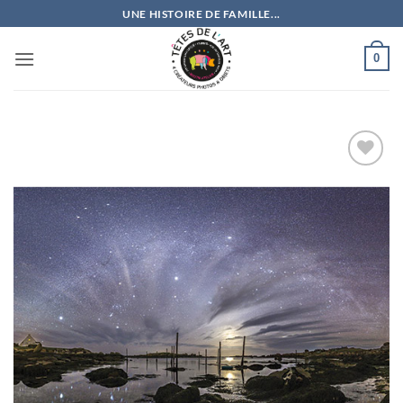
Passer
UNE HISTOIRE DE FAMILLE...
au
contenu
0
Ajouter
à la
wishlist