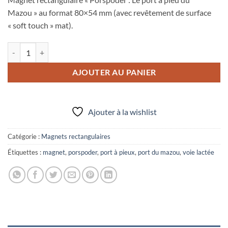
Mazou » au format 80×54 mm (avec revêtement de surface
« soft touch » mat).
quantité de Magnet rectangulaire 80x54 mm "Porspoder : Le port à p
AJOUTER AU PANIER
Ajouter à la wishlist
Catégorie :
Magnets rectangulaires
Étiquettes :
magnet
,
porspoder
,
port à pieux
,
port du mazou
,
voie lactée