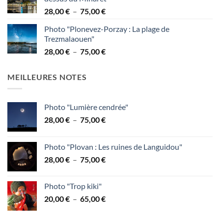
38,00 €
Plage
28,00
€
–
75,00
€
à
de
95,00 €
Photo "Plonevez-Porzay : La plage de
prix :
Trezmalaouen"
28,00 €
Plage
28,00
€
–
75,00
€
à
de
75,00 €
prix :
MEILLEURES NOTES
28,00 €
à
75,00 €
Photo "Lumière cendrée"
Plage
28,00
€
–
75,00
€
de
prix :
Photo "Plovan : Les ruines de Languidou"
28,00 €
Plage
28,00
€
–
75,00
€
à
de
75,00 €
prix :
Photo "Trop kiki"
28,00 €
Plage
20,00
€
–
65,00
€
à
de
75,00 €
prix :