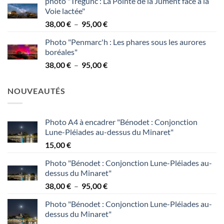
photo "Trégunc : La Pointe de la Jument face à la
prix :
Voie lactée"
38,00 €
Plage
38,00
€
–
95,00
€
à
de
95,00 €
Photo "Penmarc'h : Les phares sous les aurores
prix :
boréales"
38,00 €
Plage
38,00
€
–
95,00
€
à
de
95,00 €
prix :
NOUVEAUTÉS
38,00 €
à
95,00 €
Photo A4 à encadrer "Bénodet : Conjonction
Lune-Pléiades au-dessus du Minaret"
15,00
€
Photo "Bénodet : Conjonction Lune-Pléiades au-
dessus du Minaret"
Plage
38,00
€
–
95,00
€
de
Photo "Bénodet : Conjonction Lune-Pléiades au-
prix :
dessus du Minaret"
38,00 €