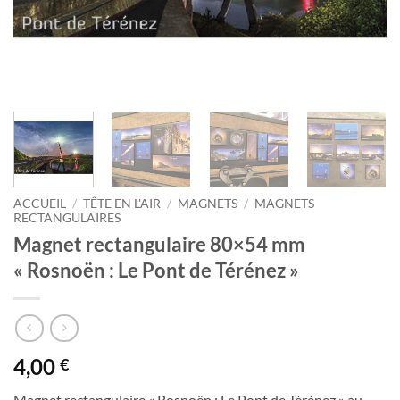
ACCUEIL
/
TÊTE EN L'AIR
/
MAGNETS
/
MAGNETS
RECTANGULAIRES
Magnet rectangulaire 80×54 mm
« Rosnoën : Le Pont de Térénez »
4,00
€
Magnet rectangulaire « Rosnoën : Le Pont de Térénez » au