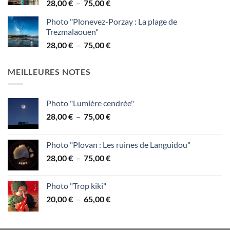
Plage
28,00
€
–
75,00
€
à
de
95,00 €
Photo "Plonevez-Porzay : La plage de
prix :
Trezmalaouen"
28,00 €
Plage
28,00
€
–
75,00
€
à
de
75,00 €
prix :
MEILLEURES NOTES
28,00 €
à
75,00 €
Photo "Lumière cendrée"
Plage
28,00
€
–
75,00
€
de
prix :
Photo "Plovan : Les ruines de Languidou"
28,00 €
Plage
28,00
€
–
75,00
€
à
de
75,00 €
prix :
Photo "Trop kiki"
28,00 €
Plage
20,00
€
–
65,00
€
à
de
75,00 €
prix :