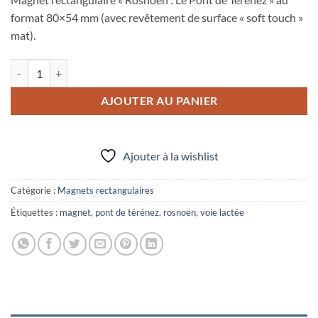
format 80×54 mm (avec revêtement de surface « soft touch »
mat).
quantité de Magnet rectangulaire 80x54 mm "Rosnoën : Le Pont de Té
AJOUTER AU PANIER
Ajouter à la wishlist
Catégorie :
Magnets rectangulaires
Étiquettes :
magnet
,
pont de térénez
,
rosnoën
,
voie lactée