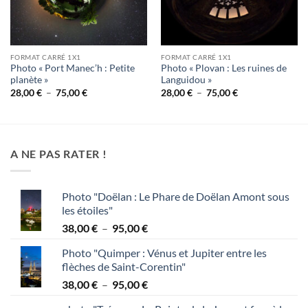
FORMAT CARRÉ 1X1
FORMAT CARRÉ 1X1
Photo « Port Manec’h : Petite
Photo « Plovan : Les ruines de
planète »
Languidou »
Plage
Plage
28,00
€
–
75,00
€
28,00
€
–
75,00
€
de
de
prix :
prix :
28,00 €
28,00 €
à
à
75,00 €
75,00 €
A NE PAS RATER !
Photo "Doëlan : Le Phare de Doëlan Amont sous
les étoiles"
Plage
38,00
€
–
95,00
€
de
Photo "Quimper : Vénus et Jupiter entre les
prix :
flèches de Saint-Corentin"
38,00 €
Plage
38,00
€
–
95,00
€
à
de
95,00 €