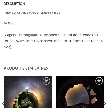
DESCRIPTION
INFORMATIONS COMPLÉMENTAIRES
AVIS (0)
Magnet rectangulaire « Rosnoën : Le Pont de Térénez » au
format 80×54 mm (avec revêtement de surface « soft touch »
mat).
PRODUITS SIMILAIRES
Ajouter
Ajouter
à la
à la
wishlist
wishlist