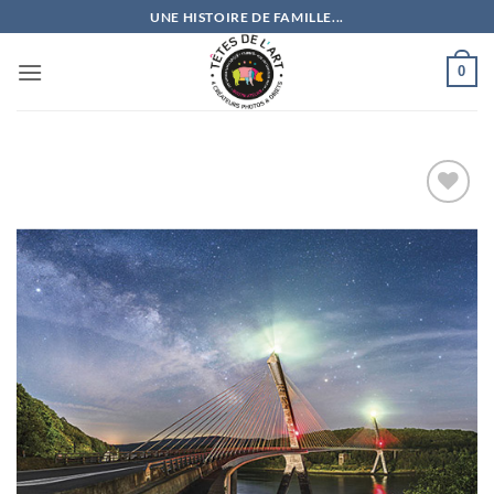
Passer
UNE HISTOIRE DE FAMILLE...
au
contenu
0
Ajouter
à la
wishlist