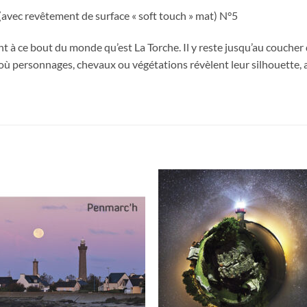
vec revêtement de surface « soft touch » mat) N°5
nt à ce bout du monde qu’est La Torche. Il y reste jusqu’au coucher 
 où personnages, chevaux ou végétations révèlent leur silhouette, a
Ajouter
Ajou
à la
à l
wishlist
wishl