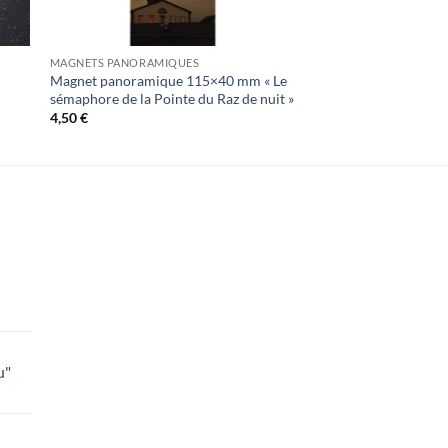
MAGNETS PANORAMIQUES
Magnet panoramique 115×40 mm « Le
sémaphore de la Pointe du Raz de nuit »
4,50
€
lage
e
rix :
u"
8,00 €
lage
e
5,00 €
rix :