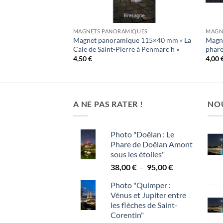
LAIRES
MAGNETS PANORAMIQUES
MAGN
ire 80×54 mm « La
Magnet panoramique 115×40 mm « La
Magne
rneau de nuit »
Cale de Saint-Pierre à Penmarc’h »
phare
4,50
€
4,00
A NE PAS RATER !
NO
Photo "Doëlan : Le
Phare de Doëlan Amont
sous les étoiles"
Plage
38,00
€
–
95,00
€
de
Photo "Quimper :
prix :
Vénus et Jupiter entre
38,00 €
les flèches de Saint-
à
Corentin"
95,00 €