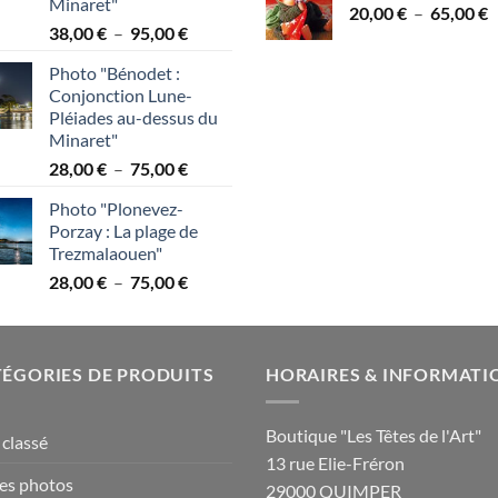
Minaret"
P
20,00
€
–
65,00
€
2
Plage
38,00
€
–
95,00
€
d
à
de
p
7
Photo "Bénodet :
prix :
2
Conjonction Lune-
38,00 €
à
Pléiades au-dessus du
à
6
Minaret"
95,00 €
Plage
28,00
€
–
75,00
€
de
Photo "Plonevez-
prix :
Porzay : La plage de
28,00 €
Trezmalaouen"
à
Plage
28,00
€
–
75,00
€
75,00 €
de
prix :
28,00 €
ÉGORIES DE PRODUITS
à
HORAIRES & INFORMATI
75,00 €
Boutique "Les Têtes de l'Art"
classé
13 rue Elie-Fréron
es photos
29000 QUIMPER