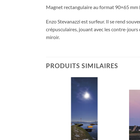
Magnet rectangulaire au format 90×65 mm (a
Enzo Stevanazzi est surfeur. Il se rend souve
crépusculaires, jouant avec les contre-jours
miroir.
PRODUITS SIMILAIRES
Ajouter
Ajouter
à la
à la
wishlist
wishlist