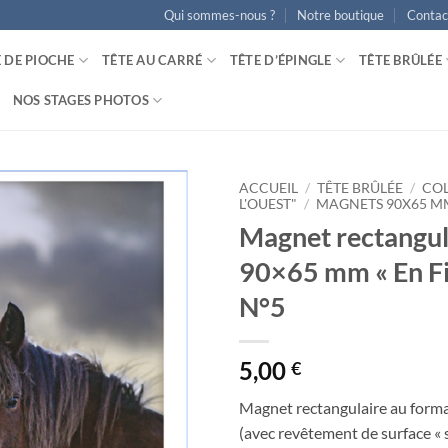
Qui sommes-nous ?
Notre boutique
Contac
E DE PIOCHE
TÊTE AU CARRÉ
TÊTE D’ÉPINGLE
TÊTE BRÛLÉE
NOS STAGES PHOTOS
ACCUEIL
/
TÊTE BRÛLÉE
/
COL
L'OUEST"
/
MAGNETS 90X65 M
Magnet rectangul
Ajouter
à la
90×65 mm « En Fi
wishlist
N°5
5,00
€
Magnet rectangulaire au for
(avec revêtement de surface « 