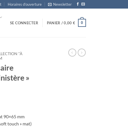
t
Horaires d’ouverture
Newsletter
0
SE CONNECTER
PANIER /
0,00
€
LECTION "À
M
aire
nistère »
mat 90×65 mm
soft touch » mat)