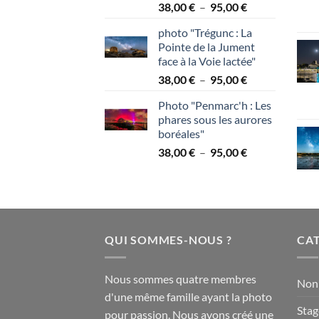
Plage
38,00
€
–
95,00
€
de
photo "Trégunc : La
prix :
Pointe de la Jument
38,00 €
face à la Voie lactée"
à
Plage
38,00
€
–
95,00
€
95,00 €
de
Photo "Penmarc'h : Les
prix :
phares sous les aurores
38,00 €
boréales"
à
Plage
38,00
€
–
95,00
€
95,00 €
de
prix :
38,00 €
à
95,00 €
QUI SOMMES-NOUS ?
CAT
Nous sommes quatre membres
Non 
d'une même famille ayant la photo
Stag
pour passion. Nous avons créé une