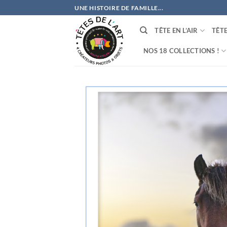
Passer
UNE HISTOIRE DE FAMILLE...
au
contenu
TÊTE EN L’AIR
TÊT
NOS 18 COLLECTIONS !