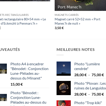
ETS RECTANGULAIRES
MAGNETS CARRÉS
t rectangulaire 80×54 mm « Le
Magnet carré 52×52 mm « Port
 d’Eckmühl à Penmarc’h »
Manec’h de nuit »
€
3,50
€
UVEAUTÉS
MEILLEURES NOTES
Photo A4 à encadrer
Photo "Lumière
"Bénodet : Conjonction
cendrée"
Lune-Pléiades au-
P
28,00
€
–
75,00
€
dessus du Minaret"
d
Photo "Plovan : Les
15,00
€
p
ruines de Languido
2
Photo "Bénodet :
P
28,00
€
–
75,00
€
à
Conjonction Lune-
d
7
Pléiades au-dessus du
Photo "Trop kiki"
p