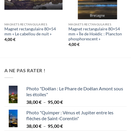
MAGNETS RECTANGULAIRES
MAGNETS RECTANGULAIRES
Magnet rectangulaire 80×54
Magnet rectangulaire 80×54
mm « Le cabellou de nuit »
mm « Île de Hoëdic : Plancton
phosphorescent »
4,00
€
4,00
€
A NE PAS RATER !
Photo "Doëlan : Le Phare de Doëlan Amont sous
les étoiles"
Plage
38,00
€
–
95,00
€
de
Photo "Quimper : Vénus et Jupiter entre les
prix :
flèches de Saint-Corentin"
38,00 €
Plage
38,00
€
–
95,00
€
à