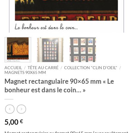
ACCUEIL
/
TÊTE AU CARRÉ
/
COLLECTION "CLIN D'OEIL"
/
MAGNETS 90X65 MM
Magnet rectangulaire 90×65 mm « Le
bonheur est dans le coin… »
5,00
€
Magnet rectangulaire au format 90×65 mm (avec revêtement