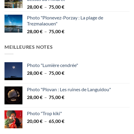
38,00 €
Plage
28,00
€
–
75,00
€
à
de
95,00 €
Photo "Plonevez-Porzay : La plage de
prix :
Trezmalaouen"
28,00 €
Plage
28,00
€
–
75,00
€
à
de
75,00 €
prix :
MEILLEURES NOTES
28,00 €
à
75,00 €
Photo "Lumière cendrée"
Plage
28,00
€
–
75,00
€
de
prix :
Photo "Plovan : Les ruines de Languidou"
28,00 €
Plage
28,00
€
–
75,00
€
à
de
75,00 €
prix :
Photo "Trop kiki"
28,00 €
Plage
20,00
€
–
65,00
€
à
de
75,00 €
prix :