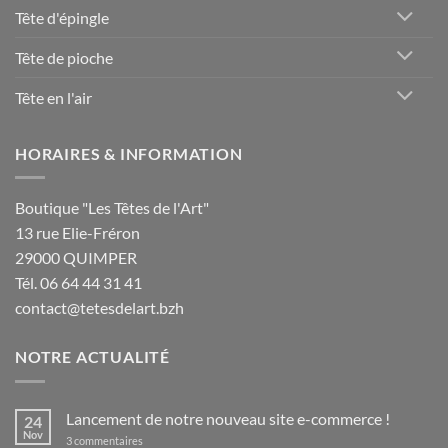
Tête d'épingle
Tête de pioche
Tête en l'air
HORAIRES & INFORMATION
Boutique "Les Têtes de l'Art"
13 rue Elie-Fréron
29000 QUIMPER
Tél. 06 64 44 31 41
contact@tetesdelart.bzh
NOTRE ACTUALITÉ
Lancement de notre nouveau site e-commerce !
24
Nov
sur
3 commentaires