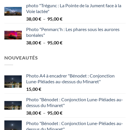
de
95,00 €
photo "Trégunc : La Pointe de la Jument face à la
prix :
Voie lactée"
38,00 €
Plage
38,00
€
–
95,00
€
à
de
95,00 €
Photo "Penmarc'h : Les phares sous les aurores
prix :
boréales"
38,00 €
Plage
38,00
€
–
95,00
€
à
de
95,00 €
prix :
NOUVEAUTÉS
38,00 €
à
95,00 €
Photo A4 à encadrer "Bénodet : Conjonction
Lune-Pléiades au-dessus du Minaret"
15,00
€
Photo "Bénodet : Conjonction Lune-Pléiades au-
dessus du Minaret"
Plage
38,00
€
–
95,00
€
de
Photo "Bénodet : Conjonction Lune-Pléiades au-
prix :
dessus du Minaret"