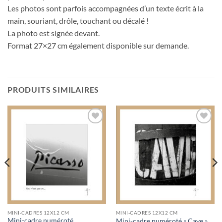
Les photos sont parfois accompagnées d’un texte écrit à la
main, souriant, drôle, touchant ou décalé !
La photo est signée devant.
Format 27×27 cm également disponible sur demande.
PRODUITS SIMILAIRES
Ajouter
Ajouter
à la
à la
wishlist
wishlist
MINI-CADRES 12X12 CM
MINI-CADRES 12X12 CM
Mini-cadre numéroté
Mini-cadre numéroté « Cave »