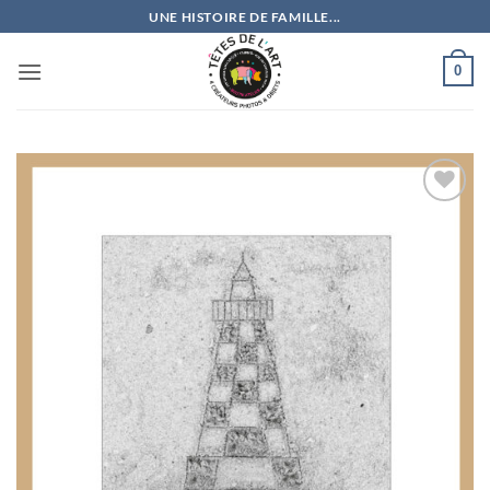
Passer
UNE HISTOIRE DE FAMILLE...
au
contenu
0
Ajouter
à la
wishlist