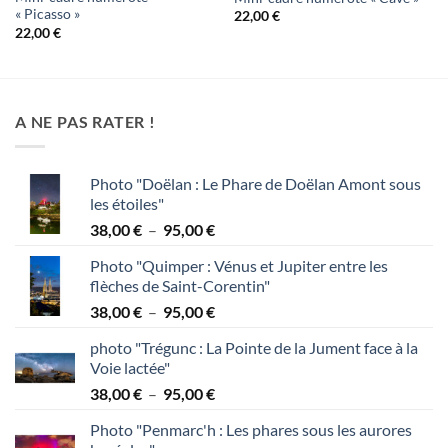
« Picasso »
22,00
€
22,00
€
A NE PAS RATER !
Photo "Doëlan : Le Phare de Doëlan Amont sous
les étoiles"
Plage
38,00
€
–
95,00
€
de
Photo "Quimper : Vénus et Jupiter entre les
prix :
flèches de Saint-Corentin"
38,00 €
Plage
38,00
€
–
95,00
€
à
de
95,00 €
photo "Trégunc : La Pointe de la Jument face à la
prix :
Voie lactée"
38,00 €
Plage
38,00
€
–
95,00
€
à
de
95,00 €
Photo "Penmarc'h : Les phares sous les aurores
prix :