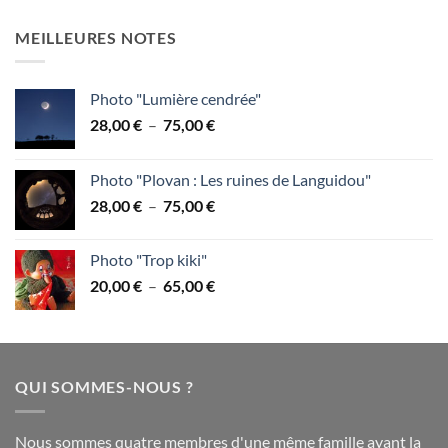
de
75,00 €
prix :
MEILLEURES NOTES
28,00 €
à
75,00 €
Photo "Lumière cendrée"
Plage
28,00
€
–
75,00
€
de
prix :
Photo "Plovan : Les ruines de Languidou"
28,00 €
Plage
28,00
€
–
75,00
€
à
de
75,00 €
prix :
Photo "Trop kiki"
28,00 €
Plage
20,00
€
–
65,00
€
à
de
75,00 €
prix :
20,00 €
à
QUI SOMMES-NOUS ?
65,00 €
Nous sommes quatre membres d'une même famille ayant la