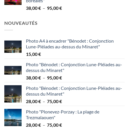
boréales"
38,00 €
Plage
38,00
€
–
95,00
€
à
de
95,00 €
prix :
NOUVEAUTÉS
38,00 €
à
95,00 €
Photo A4 à encadrer "Bénodet : Conjonction
Lune-Pléiades au-dessus du Minaret"
15,00
€
Photo "Bénodet : Conjonction Lune-Pléiades au-
dessus du Minaret"
Plage
38,00
€
–
95,00
€
de
Photo "Bénodet : Conjonction Lune-Pléiades au-
prix :
dessus du Minaret"
38,00 €
Plage
28,00
€
–
75,00
€
à
de
95,00 €
Photo "Plonevez-Porzay : La plage de
prix :
Trezmalaouen"
28,00 €
Plage
28,00
€
–
75,00
€
à