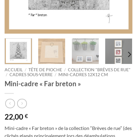
ACCUEIL
/
TÊTE DE PIOCHE
/
COLLECTION "BRÈVES DE RUE"
/
CADRES SOUS-VERRE
/
MINI-CADRES 12X12 CM
Mini-cadre « Far breton »
22,00
€
Mini-cadre « Far breton » de la collection “Brèves de rue” (des
clichés glanés principalement lors des déambulations