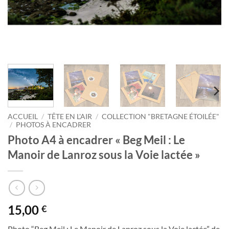
ACCUEIL
/
TÊTE EN L'AIR
/
COLLECTION "BRETAGNE ÉTOILÉE"
/
PHOTOS À ENCADRER
Photo A4 à encadrer « Beg Meil : Le
Manoir de Lanroz sous la Voie lactée »
15,00
€
Photo “Beg Meil : Le Manoir de Lanroz sous la Voie lactée” de