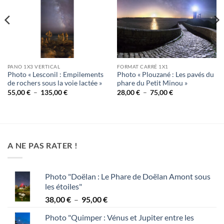
PANO 1X3 VERTICAL
FORMAT CARRÉ 1X1
Photo « Lesconil : Empilements
Photo « Plouzané : Les pavés du
de rochers sous la voie lactée »
phare du Petit Minou »
Plage
Plage
55,00
€
–
135,00
€
28,00
€
–
75,00
€
de
de
prix :
prix :
55,00 €
28,00 €
à
à
135,00 €
75,00 €
A NE PAS RATER !
Photo "Doëlan : Le Phare de Doëlan Amont sous
les étoiles"
Plage
38,00
€
–
95,00
€
de
Photo "Quimper : Vénus et Jupiter entre les
prix :