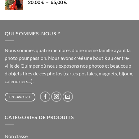
Plage
20,00
€
–
65,00
€
à
de
75,00 €
prix :
20,00 €
à
QUI SOMMES-NOUS ?
65,00 €
Nous sommes quatre membres d'une même famille ayant la
photo pour passion. Nous avons créé une boutik au centre-
ville de Quimper où nous exposons nos photos et beaucoup
d'objets tirés de ces photos (cartes postales, magnets, bijoux,
calendriers...).
EN SAVOIR +
CATÉGORIES DE PRODUITS
Non classé