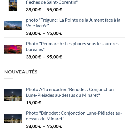
flèches de Saint-Corentin"
38,00 €
Plage
38,00
€
–
95,00
€
à
de
95,00 €
photo "Trégunc : La Pointe de la Jument face à la
prix :
Voie lactée"
38,00 €
Plage
38,00
€
–
95,00
€
à
de
95,00 €
Photo "Penmarc'h : Les phares sous les aurores
prix :
boréales"
38,00 €
Plage
38,00
€
–
95,00
€
à
de
95,00 €
prix :
NOUVEAUTÉS
38,00 €
à
95,00 €
Photo A4 à encadrer "Bénodet : Conjonction
Lune-Pléiades au-dessus du Minaret"
15,00
€
Photo "Bénodet : Conjonction Lune-Pléiades au-
dessus du Minaret"
Plage
38,00
€
–
95,00
€