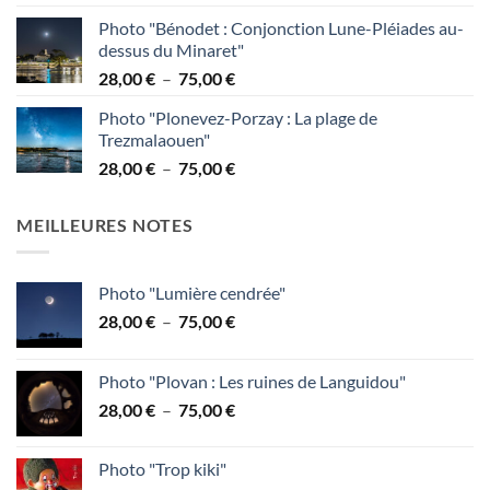
de
Photo "Bénodet : Conjonction Lune-Pléiades au-
prix :
dessus du Minaret"
38,00 €
Plage
28,00
€
–
75,00
€
à
de
95,00 €
Photo "Plonevez-Porzay : La plage de
prix :
Trezmalaouen"
28,00 €
Plage
28,00
€
–
75,00
€
à
de
75,00 €
prix :
MEILLEURES NOTES
28,00 €
à
75,00 €
Photo "Lumière cendrée"
Plage
28,00
€
–
75,00
€
de
prix :
Photo "Plovan : Les ruines de Languidou"
28,00 €
Plage
28,00
€
–
75,00
€
à
de
75,00 €
prix :
Photo "Trop kiki"
28,00 €