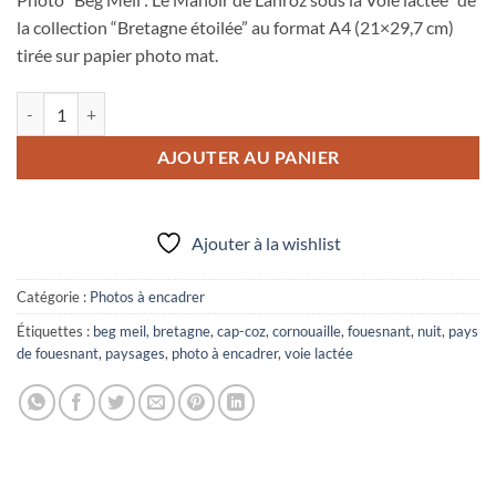
la collection “Bretagne étoilée” au format A4 (21×29,7 cm)
tirée sur papier photo mat.
quantité de Photo A4 à encadrer "Beg Meil : Le Manoir de Lanroz sous 
AJOUTER AU PANIER
Ajouter à la wishlist
Catégorie :
Photos à encadrer
Étiquettes :
beg meil
,
bretagne
,
cap-coz
,
cornouaille
,
fouesnant
,
nuit
,
pays
de fouesnant
,
paysages
,
photo à encadrer
,
voie lactée