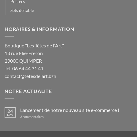
Posters
Sets de table
HORAIRES & INFORMATION
Boutique "Les Têtes de l'Art"
13 rue Elie-Fréron
29000 QUIMPER
Tél. 06 64 44 31 41
contact@tetesdelart.bzh
NOTRE ACTUALITÉ
Lancement de notre nouveau site e-commerce !
24
Nov
sur
3 commentaires
Lancement
de
notre
nouveau
site