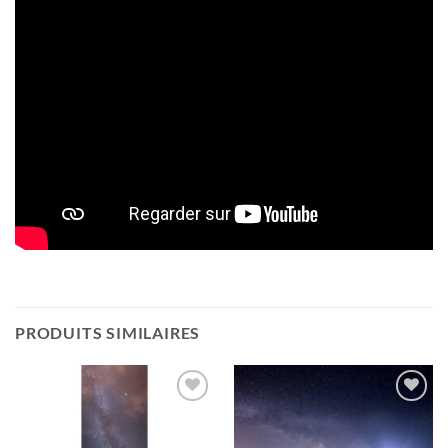
PRODUITS SIMILAIRES
Ajouter
Ajouter
à la
à la
wishlist
wishlist