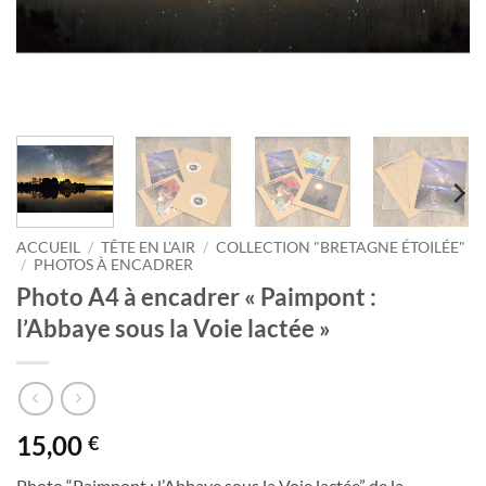
ACCUEIL
/
TÊTE EN L'AIR
/
COLLECTION "BRETAGNE ÉTOILÉE"
/
PHOTOS À ENCADRER
Photo A4 à encadrer « Paimpont :
l’Abbaye sous la Voie lactée »
15,00
€
Photo “Paimpont : l’Abbaye sous la Voie lactée” de la