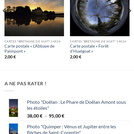
CARTES "BRETAGNE DE NUIT" 14X14
CARTES "BRETAGNE DE NUIT" 14X14
Carte postale « L’Abbaye de
Carte postale « Forêt
Paimpont »
d’Huelgoat »
2,00
€
2,00
€
A NE PAS RATER !
Photo "Doëlan : Le Phare de Doëlan Amont sous
les étoiles"
Plage
38,00
€
–
95,00
€
de
Photo "Quimper : Vénus et Jupiter entre les
prix :
flèches de Saint-Corentin"