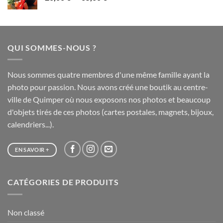
de
75,00 €
prix :
20,00 €
à
QUI SOMMES-NOUS ?
65,00 €
Nous sommes quatre membres d'une même famille ayant la
photo pour passion. Nous avons créé une boutik au centre-
ville de Quimper où nous exposons nos photos et beaucoup
d'objets tirés de ces photos (cartes postales, magnets, bijoux,
calendriers...).
EN SAVOIR +
CATÉGORIES DE PRODUITS
Non classé