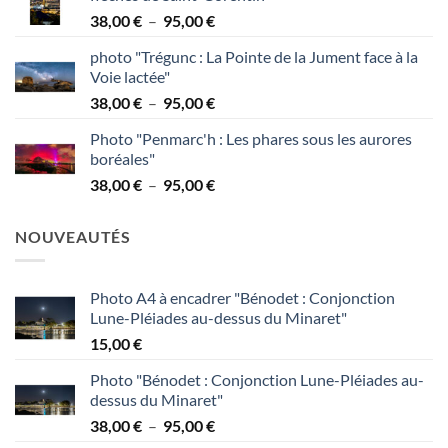
38,00 €
Plage
38,00
€
–
95,00
€
à
de
95,00 €
photo "Trégunc : La Pointe de la Jument face à la
prix :
Voie lactée"
38,00 €
Plage
38,00
€
–
95,00
€
à
de
95,00 €
Photo "Penmarc'h : Les phares sous les aurores
prix :
boréales"
38,00 €
Plage
38,00
€
–
95,00
€
à
de
95,00 €
prix :
NOUVEAUTÉS
38,00 €
à
95,00 €
Photo A4 à encadrer "Bénodet : Conjonction
Lune-Pléiades au-dessus du Minaret"
15,00
€
Photo "Bénodet : Conjonction Lune-Pléiades au-
dessus du Minaret"
Plage
38,00
€
–
95,00
€
de