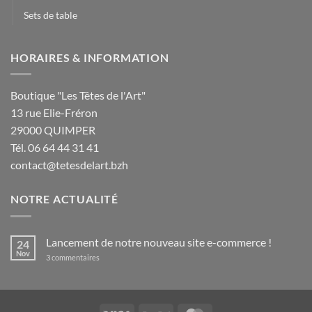
Sets de table
HORAIRES & INFORMATION
Boutique "Les Têtes de l'Art"
13 rue Elie-Fréron
29000 QUIMPER
Tél. 06 64 44 31 41
contact@tetesdelart.bzh
NOTRE ACTUALITÉ
Lancement de notre nouveau site e-commerce !
24
Nov
sur
3 commentaires
Lancement
de
notre
nouveau
site
e-