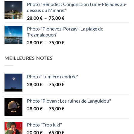
Photo "Bénodet : Conjonction Lune-Pléiades au-
prix :
dessus du Minaret"
38,00 €
Plage
28,00
€
–
75,00
€
à
de
95,00 €
Photo "Plonevez-Porzay : La plage de
prix :
Trezmalaouen"
28,00 €
Plage
28,00
€
–
75,00
€
à
de
75,00 €
prix :
MEILLEURES NOTES
28,00 €
à
75,00 €
Photo "Lumière cendrée"
Plage
28,00
€
–
75,00
€
de
prix :
Photo "Plovan : Les ruines de Languidou"
28,00 €
Plage
28,00
€
–
75,00
€
à
de
75,00 €
prix :
Photo "Trop kiki"
28,00 €
Plage
20,00
€
–
65,00
€
à