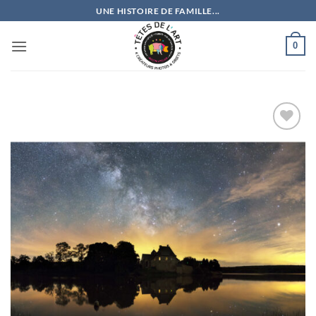
Passer
UNE HISTOIRE DE FAMILLE...
au
contenu
0
Ajouter
à la
wishlist