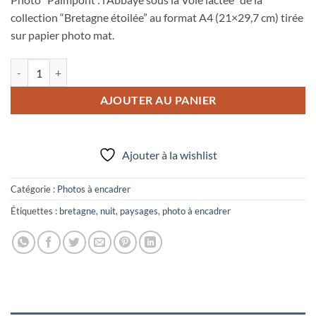
collection “Bretagne étoilée” au format A4 (21×29,7 cm) tirée
sur papier photo mat.
quantité de Photo A4 à encadrer "Paimpont : l'Abbaye sous la Voie lac
AJOUTER AU PANIER
Ajouter à la wishlist
Catégorie :
Photos à encadrer
Étiquettes :
bretagne
,
nuit
,
paysages
,
photo à encadrer