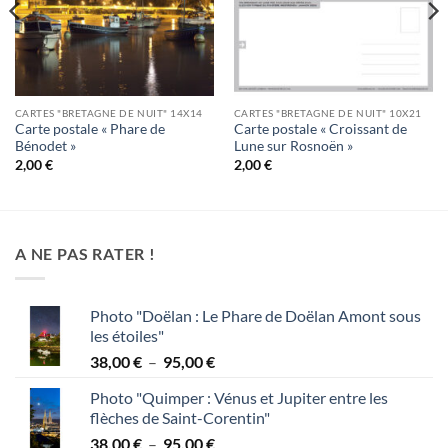
CARTES "BRETAGNE DE NUIT" 14X14
CARTES "BRETAGNE DE NUIT" 10X21
Carte postale « Phare de
Carte postale « Croissant de
Bénodet »
Lune sur Rosnoën »
2,00
€
2,00
€
A NE PAS RATER !
Photo "Doëlan : Le Phare de Doëlan Amont sous
les étoiles"
Plage
38,00
€
–
95,00
€
de
Photo "Quimper : Vénus et Jupiter entre les
prix :
flèches de Saint-Corentin"
38,00 €
Plage
38,00
€
–
95,00
€
à