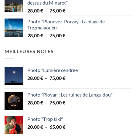
dessus du Minaret"
38,00 €
Plage
28,00
€
–
75,00
€
à
de
95,00 €
Photo "Plonevez-Porzay : La plage de
prix :
Trezmalaouen"
28,00 €
Plage
28,00
€
–
75,00
€
à
de
75,00 €
prix :
MEILLEURES NOTES
28,00 €
à
75,00 €
Photo "Lumière cendrée"
Plage
28,00
€
–
75,00
€
de
prix :
Photo "Plovan : Les ruines de Languidou"
28,00 €
Plage
28,00
€
–
75,00
€
à
de
75,00 €
prix :
Photo "Trop kiki"
28,00 €
Plage
20,00
€
–
65,00
€
à
de
75,00 €