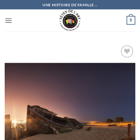
Passer
UNE HISTOIRE DE FAMILLE...
au
contenu
0
Ajouter
à la
wishlist