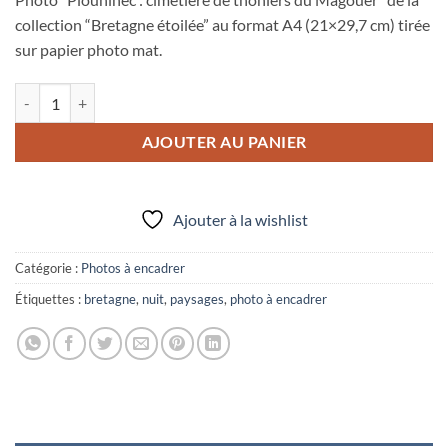
collection “Bretagne étoilée” au format A4 (21×29,7 cm) tirée
sur papier photo mat.
quantité de Photo A4 à encadrer "Plouhinec : cimetière de thoniers 
AJOUTER AU PANIER
Ajouter à la wishlist
Catégorie :
Photos à encadrer
Étiquettes :
bretagne
,
nuit
,
paysages
,
photo à encadrer