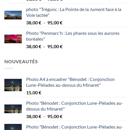
de
95,00 €
photo "Trégunc : La Pointe de la Jument face à la
prix :
Voie lactée"
38,00 €
Plage
38,00
€
–
95,00
€
à
de
95,00 €
Photo "Penmarc'h : Les phares sous les aurores
prix :
boréales"
38,00 €
Plage
38,00
€
–
95,00
€
à
de
95,00 €
prix :
NOUVEAUTÉS
38,00 €
à
95,00 €
Photo A4 à encadrer "Bénodet : Conjonction
Lune-Pléiades au-dessus du Minaret"
15,00
€
Photo "Bénodet : Conjonction Lune-Pléiades au-
dessus du Minaret"
Plage
38,00
€
–
95,00
€
de
Photo "Bénodet : Conjonction Lune-Pléiades au-
prix :