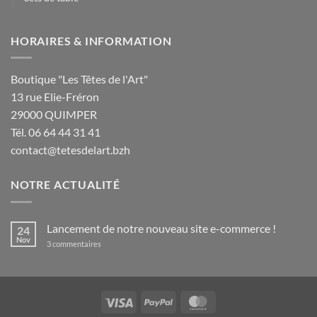
HORAIRES & INFORMATION
Boutique "Les Têtes de l'Art"
13 rue Elie-Fréron
29000 QUIMPER
Tél. 06 64 44 31 41
contact@tetesdelart.bzh
NOTRE ACTUALITÉ
Lancement de notre nouveau site e-commerce !
24
Nov
sur
3 commentaires
Lancement
de
notre
nouveau
site
e-
Visa
PayPal
MasterCard
commerce
!