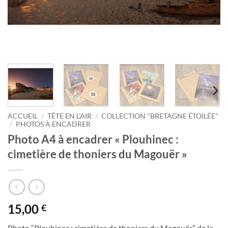
ACCUEIL
/
TÊTE EN L'AIR
/
COLLECTION "BRETAGNE ÉTOILÉE"
/
PHOTOS À ENCADRER
Photo A4 à encadrer « Plouhinec :
cimetière de thoniers du Magouër »
15,00
€
Photo “Plouhinec : cimetière de thoniers du Magouër” de la