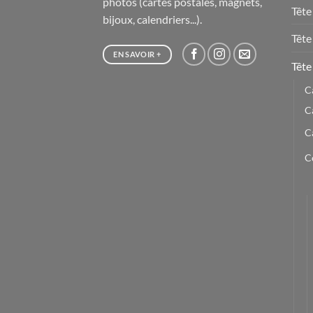
photos (cartes postales, magnets,
Tête
bijoux, calendriers...).
Tête
EN SAVOIR +
Tête 
C
C
C
C