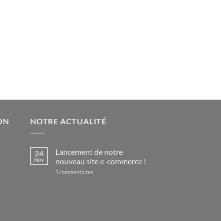
5,00 €
ON
NOTRE ACTUALITÉ
Lancement de notre
24
Nov
nouveau site e-commerce !
sur
3 commentaires
Lancement
de
notre
nouveau
site
e-
commerce