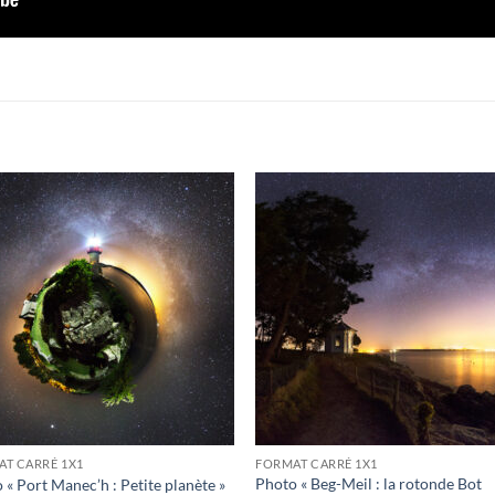
Ajouter
Ajou
à la
à l
wishlist
wishl
T CARRÉ 1X1
FORMAT CARRÉ 1X1
Photo « Beg-Meil : la rotonde Bot
 « Port Manec’h : Petite planète »