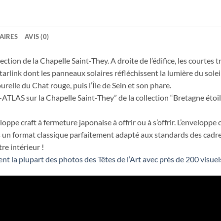
AIRES
AVIS (0)
ion de la Chapelle Saint-They. A droite de l’édifice, les courtes t
 Starlink dont les panneaux solaires réfléchissent la lumière du solei
ourelle du Chat rouge, puis l’Île de Sein et son phare.
TLAS sur la Chapelle Saint-They” de la collection “Bretagne étoil
ppe craft à fermeture japonaise à offrir ou à s’offrir. L’enveloppe 
ans un format classique parfaitement adapté aux standards des cadre
re intérieur !
ent la plupart des photos des Têtes de l’Art avec près de 200 visuels