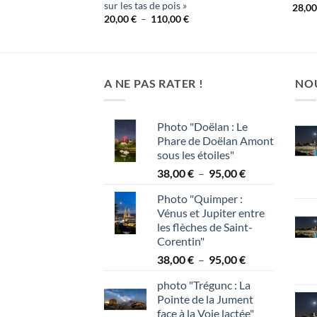
sur les tas de pois »
28,0
lage
Plage
20,00
€
–
110,00
€
e
de
rix :
prix :
8,00 €
20,00 €
à
5,00 €
110,00 €
A NE PAS RATER !
NO
Photo "Doëlan : Le
Phare de Doëlan Amont
sous les étoiles"
Plage
38,00
€
–
95,00
€
de
Photo "Quimper :
prix :
Vénus et Jupiter entre
38,00 €
les flèches de Saint-
à
Corentin"
95,00 €
Plage
38,00
€
–
95,00
€
de
photo "Trégunc : La
prix :
Pointe de la Jument
38,00 €
face à la Voie lactée"