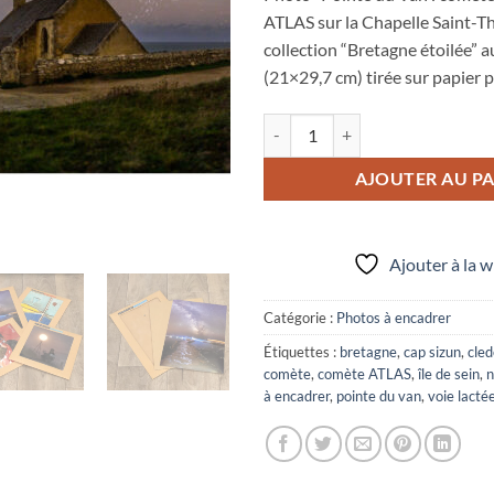
ATLAS sur la Chapelle Saint-Th
collection “Bretagne étoilée” 
(21×29,7 cm) tirée sur papier 
quantité de Photo A4 à encadrer 
AJOUTER AU PA
Ajouter à la w
Catégorie :
Photos à encadrer
Étiquettes :
bretagne
,
cap sizun
,
cled
comète
,
comète ATLAS
,
île de sein
,
n
à encadrer
,
pointe du van
,
voie lacté