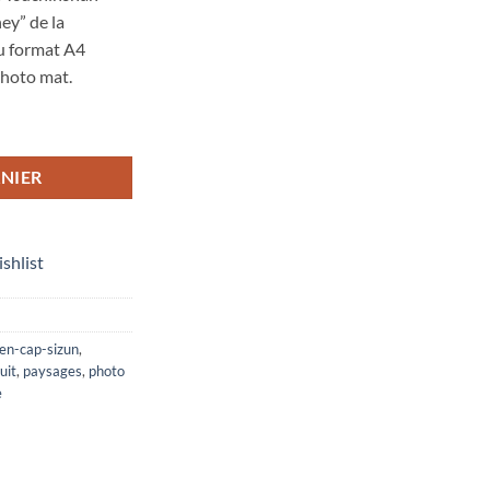
ey” de la
au format A4
photo mat.
"Pointe du Van : comète Tsuchinshan-ATLAS sur la Chapelle Saint-They"
NIER
ishlist
en-cap-sizun
,
uit
,
paysages
,
photo
e