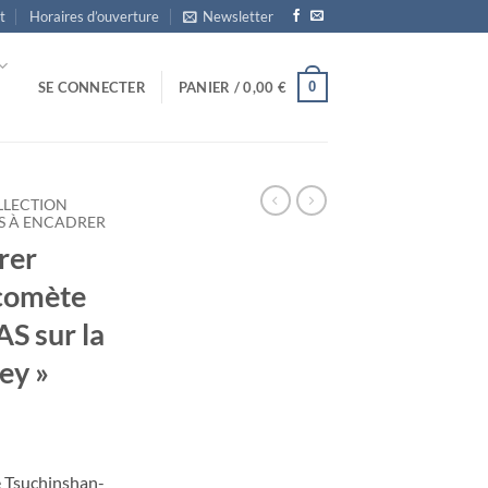
t
Horaires d’ouverture
Newsletter
0
SE CONNECTER
PANIER /
0,00
€
LLECTION
S À ENCADRER
rer
 comète
S sur la
ey »
e Tsuchinshan-