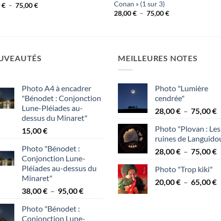
Conan » (1 sur 3)
Plage
0
€
–
75,00
€
de
Plage
28,00
€
–
75,00
€
prix :
de
28,00 €
prix :
à
28,00 €
75,00 €
à
75,00 €
UVEAUTÉS
MEILLEURES NOTES
Photo A4 à encadrer
Photo "Lumière
"Bénodet : Conjonction
cendrée"
Lune-Pléiades au-
P
28,00
€
–
75,00
€
dessus du Minaret"
d
Photo "Plovan : Les
15,00
€
p
ruines de Languido
2
Photo "Bénodet :
P
28,00
€
–
75,00
€
à
Conjonction Lune-
d
7
Pléiades au-dessus du
Photo "Trop kiki"
p
Minaret"
P
20,00
€
–
65,00
€
2
Plage
38,00
€
–
95,00
€
d
à
de
p
7
Photo "Bénodet :
prix :
2
Conjonction Lune-