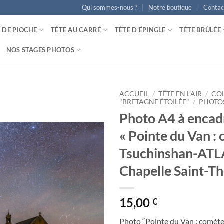
Qui sommes-nous ?
Notre boutique
Contac
E DE PIOCHE
TÊTE AU CARRÉ
TÊTE D’ÉPINGLE
TÊTE BRÛLÉE
NOS STAGES PHOTOS
ACCUEIL
/
TÊTE EN L'AIR
/
CO
"BRETAGNE ÉTOILÉE"
/
PHOTO
Photo A4 à encad
Ajouter
à la
« Pointe du Van :
wishlist
Tsuchinshan-ATLA
Chapelle Saint-Th
15,00
€
Photo “Pointe du Van : comèt