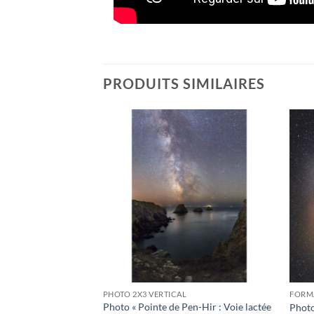
PRODUITS SIMILAIRES
Ajouter
Ajouter
à la
à la
wishlist
wishlist
PHOTO 2X3 VERTICAL
FORMA
 Maison de
Photo « Pointe de Pen-Hir : Voie lactée
Photo