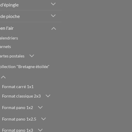
 d'épingle
 de pioche
en l'air
alendriers
arnets
artes postales
ollection "Bretagne étoilée"
Format carré 1x1
Format classique 2x3
Format pano 1x2
Format pano 1x2.5
Format pano 1x3