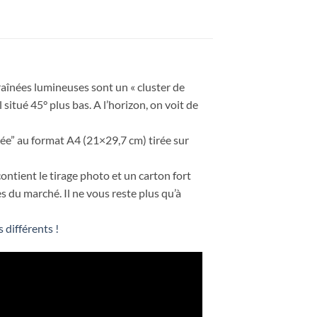
raînées lumineuses sont un « cluster de
l situé 45° plus bas. A l’horizon, on voit de
ée” au format A4 (21×29,7 cm) tirée sur
contient le tirage photo et un carton fort
s du marché. Il ne vous reste plus qu’à
 différents !