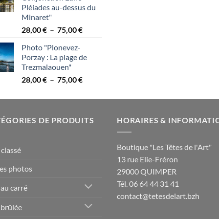
38,00 €
à
Pléiades au-dessus du
à
6
Minaret"
95,00 €
Plage
28,00
€
–
75,00
€
de
Photo "Plonevez-
prix :
Porzay : La plage de
28,00 €
Trezmalaouen"
à
Plage
28,00
€
–
75,00
€
75,00 €
de
prix :
28,00 €
ÉGORIES DE PRODUITS
à
HORAIRES & INFORMATI
75,00 €
Boutique "Les Têtes de l'Art"
classé
13 rue Elie-Fréron
es photos
29000 QUIMPER
Tél. 06 64 44 31 41
 au carré
contact@tetesdelart.bzh
 brûlée