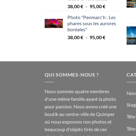
à
Plage
38,00
€
–
95,00
€
95,00 €
de
Photo "Penmarc'h : Les
prix :
phares sous les aurores
38,00 €
boréales"
à
Plage
38,00
€
–
95,00
€
95,00 €
de
prix :
38,00 €
à
95,00 €
QUI SOMMES-NOUS ?
CAT
Nous sommes quatre membres
Non 
d'une même famille ayant la photo
Stag
pour passion. Nous avons créé une
boutik au centre-ville de Quimper
Tête
où nous exposons nos photos et
Tête
beaucoup d'objets tirés de ces