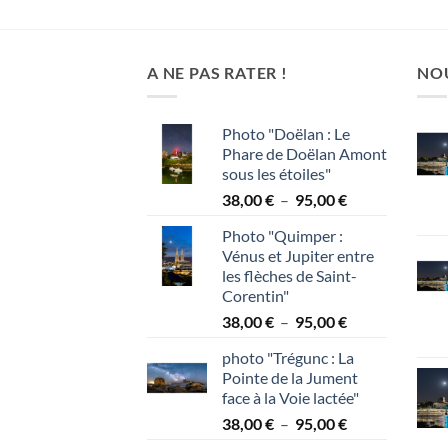
rix :
prix :
8,00 €
20,00 €
à
5,00 €
110,00 €
A NE PAS RATER !
NO
Photo "Doëlan : Le
Phare de Doëlan Amont
sous les étoiles"
Plage
38,00
€
–
95,00
€
de
Photo "Quimper :
prix :
Vénus et Jupiter entre
38,00 €
les flèches de Saint-
à
Corentin"
95,00 €
Plage
38,00
€
–
95,00
€
de
photo "Trégunc : La
prix :
Pointe de la Jument
38,00 €
face à la Voie lactée"
à
Plage
38,00
€
–
95,00
€
95,00 €
de