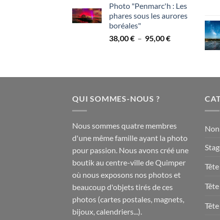
Photo "Penmarc'h : Les
prix :
phares sous les aurores
38,00 €
boréales"
à
Plage
38,00
€
–
95,00
€
95,00 €
de
prix :
38,00 €
à
95,00 €
QUI SOMMES-NOUS ?
CAT
Nous sommes quatre membres
Non 
d'une même famille ayant la photo
Stag
pour passion. Nous avons créé une
boutik au centre-ville de Quimper
Tête
où nous exposons nos photos et
Tête
beaucoup d'objets tirés de ces
photos (cartes postales, magnets,
Tête
bijoux, calendriers...).