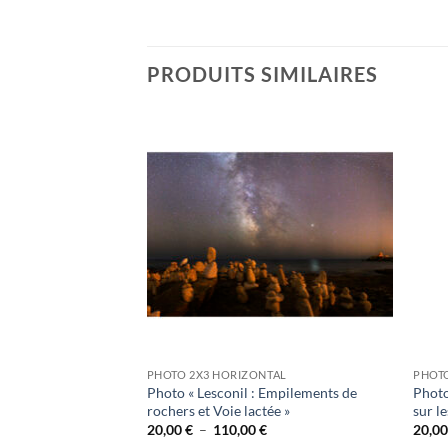
PRODUITS SIMILAIRES
Ajouter
Ajouter
à la
à la
wishlist
wishlist
PHOTO 2X3 HORIZONTAL
PHOTO
: Phare de Pontusval
Photo « Lesconil : Empilements de
Photo
»
rochers et Voie lactée »
sur le
lage
Plage
20,00
€
–
110,00
€
20,0
e
de