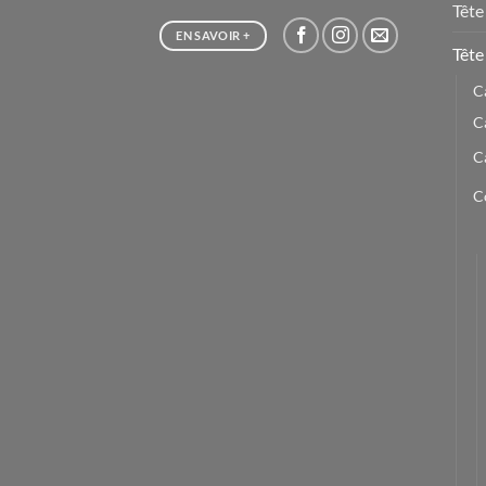
Tête
EN SAVOIR +
Tête 
C
C
C
C