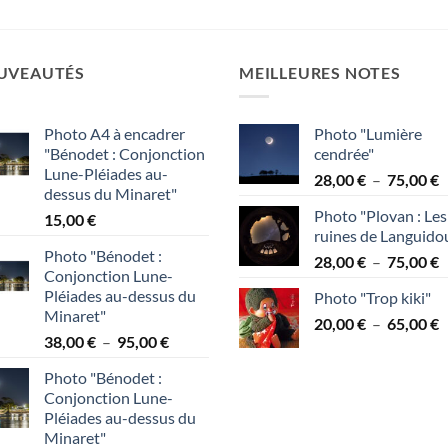
prix :
prix :
20,00 €
28,00 €
à
à
110,00 €
75,00 €
UVEAUTÉS
MEILLEURES NOTES
Photo A4 à encadrer
Photo "Lumière
"Bénodet : Conjonction
cendrée"
Lune-Pléiades au-
P
28,00
€
–
75,00
€
dessus du Minaret"
d
Photo "Plovan : Les
15,00
€
p
ruines de Languido
2
Photo "Bénodet :
P
28,00
€
–
75,00
€
à
Conjonction Lune-
d
7
Pléiades au-dessus du
Photo "Trop kiki"
p
Minaret"
P
20,00
€
–
65,00
€
2
Plage
38,00
€
–
95,00
€
d
à
de
p
7
Photo "Bénodet :
prix :
2
Conjonction Lune-
38,00 €
à
Pléiades au-dessus du
à
6
Minaret"
95,00 €