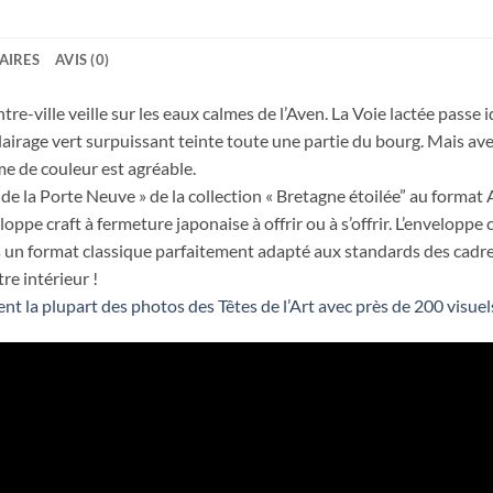
AIRES
AVIS (0)
tre-ville veille sur les eaux calmes de l’Aven. La Voie lactée pass
lairage vert surpuissant teinte toute une partie du bourg. Mais avec
me de couleur est agréable.
de la Porte Neuve » de la collection « Bretagne étoilée” au format
ppe craft à fermeture japonaise à offrir ou à s’offrir. L’enveloppe 
ans un format classique parfaitement adapté aux standards des cadre
re intérieur !
ent la plupart des photos des Têtes de l’Art avec près de 200 visuels