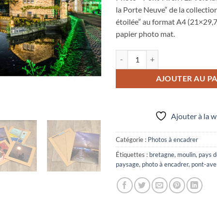
la Porte Neuve“ de la collectio
étoilée” au format A4 (21×29,7
papier photo mat.
quantité de Photo A4 à encadrer "
AJOUTER AU PA
Ajouter à la w
Catégorie :
Photos à encadrer
Étiquettes :
bretagne
,
moulin
,
pays d
paysage
,
photo à encadrer
,
pont-ave