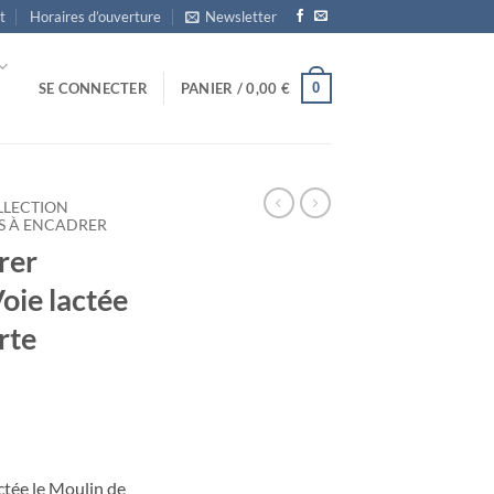
t
Horaires d’ouverture
Newsletter
0
SE CONNECTER
PANIER /
0,00
€
LLECTION
S À ENCADRER
rer
oie lactée
rte
ctée le Moulin de