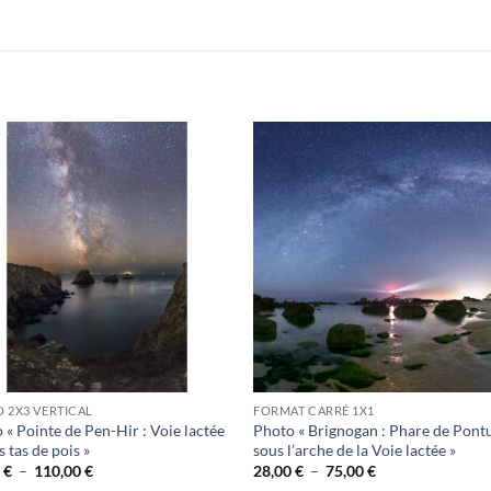
Ajouter
Ajou
à la
à l
wishlist
wishl
 2X3 VERTICAL
FORMAT CARRÉ 1X1
 « Pointe de Pen-Hir : Voie lactée
Photo « Brignogan : Phare de Pont
s tas de pois »
sous l’arche de la Voie lactée »
Plage
Plage
0
€
–
110,00
€
28,00
€
–
75,00
€
de
de