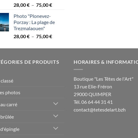
Plage
28,00
€
–
75,00
€
de
Photo "Plonevez-
prix :
Porzay : La plage de
28,00 €
Trezmalaouen"
à
Plage
28,00
€
–
75,00
€
75,00 €
de
prix :
28,00 €
ÉGORIES DE PRODUITS
à
HORAIRES & INFORMATI
75,00 €
Boutique "Les Têtes de l'Art"
classé
13 rue Elie-Fréron
es photos
29000 QUIMPER
Tél. 06 64 44 31 41
 au carré
contact@tetesdelart.bzh
 brûlée
 d'épingle