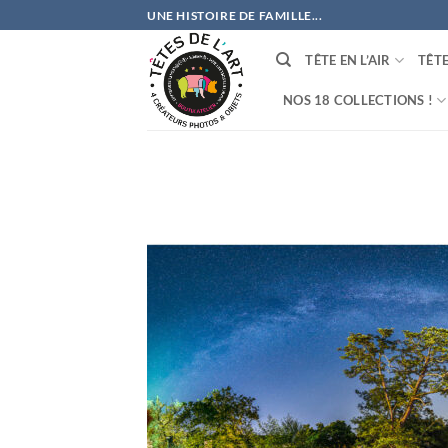
Passer
UNE HISTOIRE DE FAMILLE...
au
contenu
TÊTE EN L’AIR
TÊT
NOS 18 COLLECTIONS !