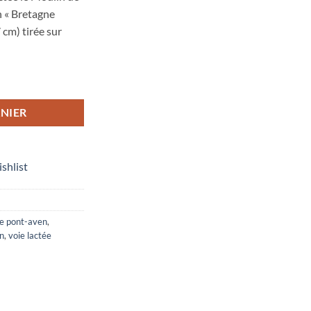
n « Bretagne
 cm) tirée sur
Pont-Aven : La Voie lactée le Moulin de la Porte Neuve"
NIER
ishlist
e pont-aven
,
n
,
voie lactée