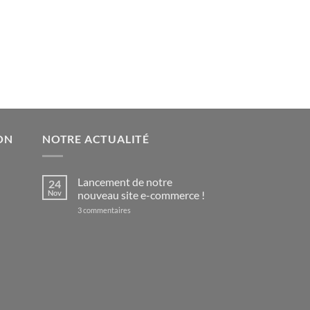
ON
NOTRE ACTUALITÉ
Lancement de notre
24
Nov
nouveau site e-commerce !
sur
3 commentaires
Lancement
de
notre
nouveau
site
e-
commerce
!