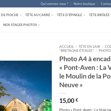
Qui sommes-nous ?
Notre boutique
Contac
E DE PIOCHE
TÊTE AU CARRÉ
TÊTE D’ÉPINGLE
TÊTE BRÛLÉE
NOS STAGES PHOTOS
ACCUEIL
/
TÊTE EN L'AIR
/
CO
"BRETAGNE ÉTOILÉE"
/
PHOTO
Photo A4 à encad
Ajouter
à la
« Pont-Aven : La V
wishlist
le Moulin de la Po
Neuve »
15,00
€
Photo « Pont-Aven : La Voie la