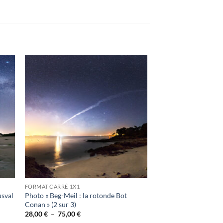
ter
Ajouter
a
à la
ist
wishlist
FORMAT CARRÉ 1X1
usval
Photo « Beg-Meil : la rotonde Bot
Conan » (2 sur 3)
Plage
28,00
€
–
75,00
€
de