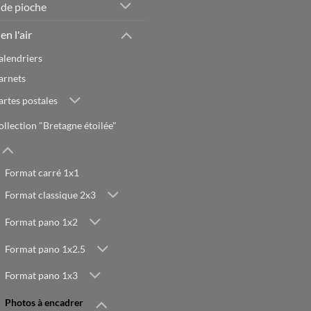
 de pioche
en l'air
alendriers
arnets
artes postales
ollection "Bretagne étoilée"
Format carré 1x1
Format classique 2x3
Format pano 1x2
Format pano 1x2.5
Format pano 1x3
Photos à encadrer