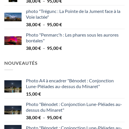
Plage
38,00
€
–
95,00
€
à
de
95,00 €
photo "Trégunc : La Pointe de la Jument face à la
prix :
Voie lactée"
38,00 €
Plage
38,00
€
–
95,00
€
à
de
95,00 €
Photo "Penmarc'h : Les phares sous les aurores
prix :
boréales"
38,00 €
Plage
38,00
€
–
95,00
€
à
de
95,00 €
prix :
NOUVEAUTÉS
38,00 €
à
95,00 €
Photo A4 à encadrer "Bénodet : Conjonction
Lune-Pléiades au-dessus du Minaret"
15,00
€
Photo "Bénodet : Conjonction Lune-Pléiades au-
dessus du Minaret"
Plage
38,00
€
–
95,00
€
de
Photo "Bénodet : Conjonction Lune-Pléiades au-