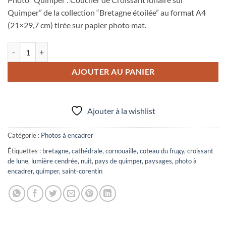
Quimper” de la collection “Bretagne étoilée” au format A4
(21×29,7 cm) tirée sur papier photo mat.
quantité de Photo A4 à encadrer "Quimper : Coucher de Croissant lun
AJOUTER AU PANIER
Ajouter à la wishlist
Catégorie :
Photos à encadrer
Étiquettes :
bretagne
,
cathédrale
,
cornouaille
,
coteau du frugy
,
croissant
de lune
,
lumière cendrée
,
nuit
,
pays de quimper
,
paysages
,
photo à
encadrer
,
quimper
,
saint-corentin