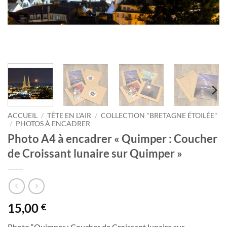
ACCUEIL
/
TÊTE EN L'AIR
/
COLLECTION "BRETAGNE ÉTOILÉE"
/
PHOTOS À ENCADRER
Photo A4 à encadrer « Quimper : Coucher
de Croissant lunaire sur Quimper »
15,00
€
Photo “Quimper : Coucher de Croissant lunaire sur