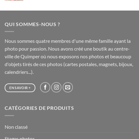
75,00 €
prix :
20,00 €
à
QUI SOMMES-NOUS ?
65,00 €
Nous sommes quatre membres d'une même famille ayant la
photo pour passion. Nous avons créé une boutik au centre-
ville de Quimper où nous exposons nos photos et beaucoup
d'objets tirés de ces photos (cartes postales, magnets, bijoux,
calendriers...).
EN SAVOIR +
CATÉGORIES DE PRODUITS
Non classé
Stages photos