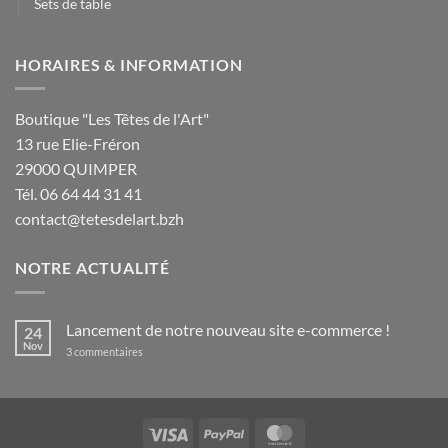
Sets de table
HORAIRES & INFORMATION
Boutique "Les Têtes de l'Art"
13 rue Elie-Fréron
29000 QUIMPER
Tél. 06 64 44 31 41
contact@tetesdelart.bzh
NOTRE ACTUALITÉ
Lancement de notre nouveau site e-commerce !
24
Nov
sur
3 commentaires
Lancement
de
notre
nouveau
site
e-
Visa
PayPal
MasterCard
commerce