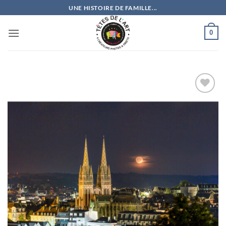
Passer
UNE HISTOIRE DE FAMILLE...
au
contenu
0
Ajouter
à la
wishlist