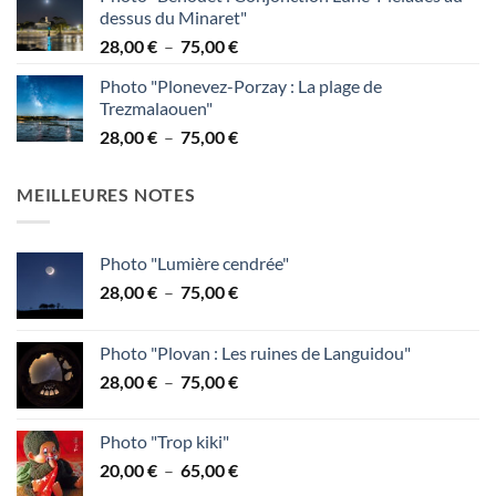
prix :
dessus du Minaret"
38,00 €
Plage
28,00
€
–
75,00
€
à
de
95,00 €
Photo "Plonevez-Porzay : La plage de
prix :
Trezmalaouen"
28,00 €
Plage
28,00
€
–
75,00
€
à
de
75,00 €
prix :
MEILLEURES NOTES
28,00 €
à
75,00 €
Photo "Lumière cendrée"
Plage
28,00
€
–
75,00
€
de
prix :
Photo "Plovan : Les ruines de Languidou"
28,00 €
Plage
28,00
€
–
75,00
€
à
de
75,00 €
prix :
Photo "Trop kiki"
28,00 €
Plage
20,00
€
–
65,00
€
à
de