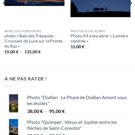
PANO 1X3 HORIZONTAL
PHOTOS À ENCADRER
photo « Baie des Trépassés :
Photo A4 à encadrer « Lumière
Croissant de Lune sur la Pointe
cendrée »
du Raz »
15,00
€
Plage
55,00
€
–
135,00
€
de
prix :
55,00 €
à
135,00 €
A NE PAS RATER !
Photo "Doëlan : Le Phare de Doëlan Amont sous
les étoiles"
Plage
38,00
€
–
95,00
€
de
Photo "Quimper : Vénus et Jupiter entre les
prix :
flèches de Saint-Corentin"
38,00 €