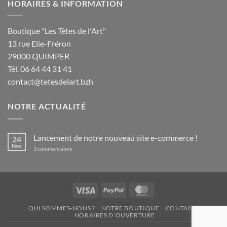
HORAIRES & INFORMATION
Boutique "Les Têtes de l'Art"
13 rue Elie-Fréron
29000 QUIMPER
Tél. 06 64 44 31 41
contact@tetesdelart.bzh
NOTRE ACTUALITÉ
Lancement de notre nouveau site e-commerce !
24
Nov
sur
3 commentaires
Lancement
de
notre
nouveau
site
e-
Visa
PayPal
MasterCard
commerce
!
QUI SOMMES-NOUS ?
NOTRE BOUTIQUE
CONTACT
HORAIRES D’OUVERTURE