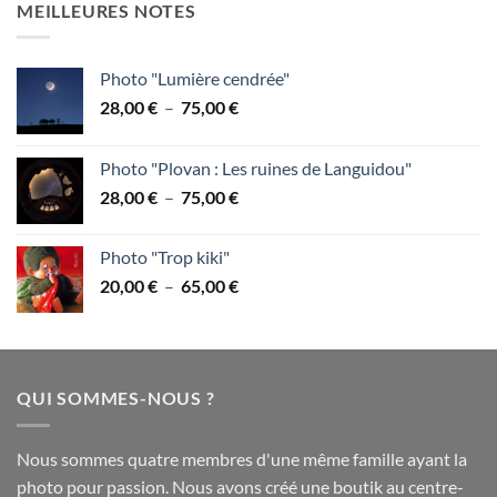
MEILLEURES NOTES
28,00 €
à
75,00 €
Photo "Lumière cendrée"
Plage
28,00
€
–
75,00
€
de
prix :
Photo "Plovan : Les ruines de Languidou"
28,00 €
Plage
28,00
€
–
75,00
€
à
de
75,00 €
prix :
Photo "Trop kiki"
28,00 €
Plage
20,00
€
–
65,00
€
à
de
75,00 €
prix :
20,00 €
à
QUI SOMMES-NOUS ?
65,00 €
Nous sommes quatre membres d'une même famille ayant la
photo pour passion. Nous avons créé une boutik au centre-