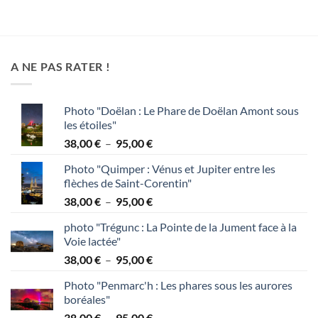
de
de
prix :
prix :
20,00 €
20,00 €
à
à
65,00 €
65,00 €
A NE PAS RATER !
Photo "Doëlan : Le Phare de Doëlan Amont sous
les étoiles"
Plage
38,00
€
–
95,00
€
de
Photo "Quimper : Vénus et Jupiter entre les
prix :
flèches de Saint-Corentin"
38,00 €
Plage
38,00
€
–
95,00
€
à
de
95,00 €
photo "Trégunc : La Pointe de la Jument face à la
prix :
Voie lactée"
38,00 €
Plage
38,00
€
–
95,00
€
à
de
95,00 €
Photo "Penmarc'h : Les phares sous les aurores
prix :
boréales"
38,00 €
Plage
38,00
€
–
95,00
€