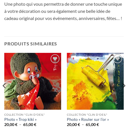
Une photo qui vous permettra de donner une touche unique
à votre décoration ou sera également une belle idée de
cadeau original pour vos événements, anniversaires, fêtes… !
PRODUITS SIMILAIRES
Ajouter
Ajouter
à la
à la
wishlist
wishlist
COLLECTION "CLIN D'OEIL"
COLLECTION "CLIN D'OEIL"
Photo « Trop kiki »
Photo « Rouler sur l’or »
Plage
Plage
20,00
€
–
65,00
€
20,00
€
–
65,00
€