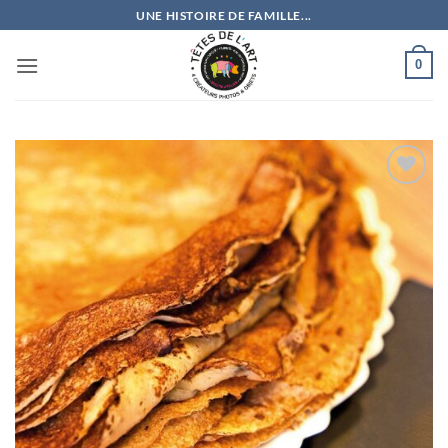
Passer
UNE HISTOIRE DE FAMILLE...
au
contenu
0
Ajouter
à la
wishlist