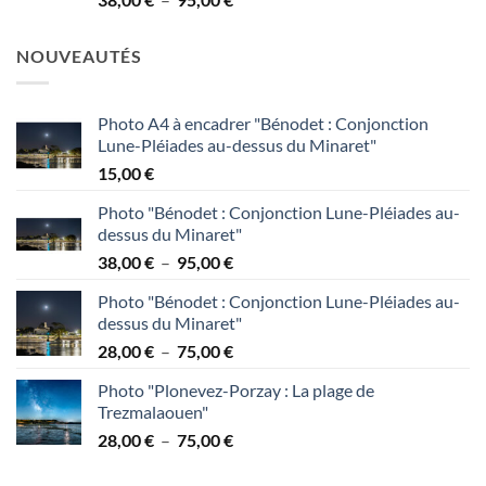
à
de
95,00 €
prix :
NOUVEAUTÉS
38,00 €
à
95,00 €
Photo A4 à encadrer "Bénodet : Conjonction
Lune-Pléiades au-dessus du Minaret"
15,00
€
Photo "Bénodet : Conjonction Lune-Pléiades au-
dessus du Minaret"
Plage
38,00
€
–
95,00
€
de
Photo "Bénodet : Conjonction Lune-Pléiades au-
prix :
dessus du Minaret"
38,00 €
Plage
28,00
€
–
75,00
€
à
de
95,00 €
Photo "Plonevez-Porzay : La plage de
prix :
Trezmalaouen"
28,00 €
Plage
28,00
€
–
75,00
€
à
de
75,00 €
prix :