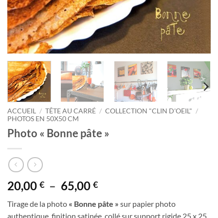
ACCUEIL
/
TÊTE AU CARRÉ
/
COLLECTION "CLIN D'OEIL"
/
PHOTOS EN 50X50 CM
Photo « Bonne pâte »
Plage
20,00
–
65,00
€
€
de
Tirage de la photo
« Bonne pâte »
sur papier photo
prix :
authentique, finition satinée, collé sur support rigide 25 x 25