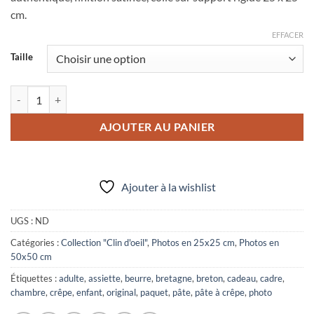
20,00 €
cm.
à
65,00 €
EFFACER
Taille
quantité de Photo "Bonne pâte"
AJOUTER AU PANIER
Ajouter à la wishlist
UGS :
ND
Catégories :
Collection "Clin d'oeil"
,
Photos en 25x25 cm
,
Photos en
50x50 cm
Étiquettes :
adulte
,
assiette
,
beurre
,
bretagne
,
breton
,
cadeau
,
cadre
,
chambre
,
crêpe
,
enfant
,
original
,
paquet
,
pâte
,
pâte à crêpe
,
photo