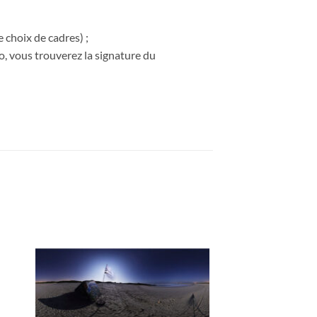
 choix de cadres) ;
o, vous trouverez la signature du
ter
Ajouter
a
à la
ist
wishlist