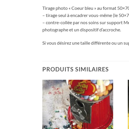
Tirage photo « Coeur bleu » au format 50×70
– tirage seul à encadrer vous-même (le 50×70
– contre-collée par nos soins sur support Me
photographe et un dispositif d’accroche.
Si vous désirez une taille différente ou un s
PRODUITS SIMILAIRES
Ajouter
Ajouter
à la
à la
wishlist
wishlist