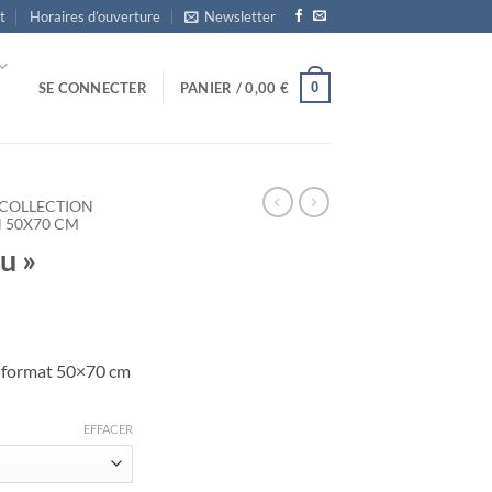
t
Horaires d’ouverture
Newsletter
0
SE CONNECTER
PANIER /
0,00
€
COLLECTION
 50X70 CM
u »
age
e
u format 50×70 cm
ix :
,00 €
EFFACER
,00 €