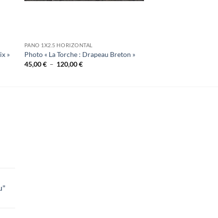
PANO 1X2.5 HORIZONTAL
ix »
Photo « La Torche : Drapeau Breton »
Plage
45,00
€
–
120,00
€
de
prix :
45,00 €
à
120,00 €
lage
e
rix :
u"
8,00 €
lage
e
5,00 €