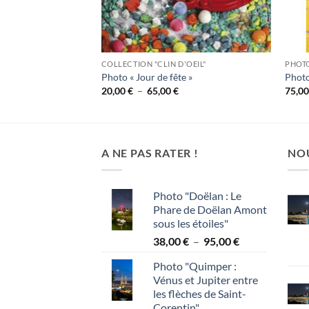
'OEIL"
COLLECTION "CLIN D'OEIL"
PHOTO
 »
Photo « Jour de fête »
Photo
lage
Plage
20,00
€
–
65,00
€
75,0
e
de
rix :
prix :
0,00 €
20,00 €
à
5,00 €
65,00 €
A NE PAS RATER !
NO
Photo "Doëlan : Le
Phare de Doëlan Amont
sous les étoiles"
Plage
38,00
€
–
95,00
€
de
Photo "Quimper :
prix :
Vénus et Jupiter entre
38,00 €
les flèches de Saint-
à
Corentin"