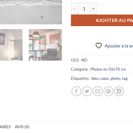
quantité de Photo "Coeur bleu"
AJOUTER AU PA
Ajouter à la w
UGS :
ND
Catégorie :
Photos en 50x70 cm
Étiquettes :
bleu
,
cœur
,
photo
,
tag
AIRES
AVIS (0)