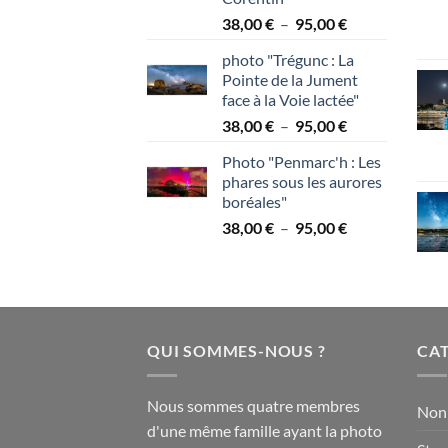
95,00 €
Plage
38,00
€
–
95,00
€
de
photo "Trégunc : La
prix :
Pointe de la Jument
38,00 €
face à la Voie lactée"
à
Plage
38,00
€
–
95,00
€
95,00 €
de
Photo "Penmarc'h : Les
prix :
phares sous les aurores
38,00 €
boréales"
à
Plage
38,00
€
–
95,00
€
95,00 €
de
prix :
38,00 €
à
95,00 €
QUI SOMMES-NOUS ?
CAT
Nous sommes quatre membres
Non 
d'une même famille ayant la photo