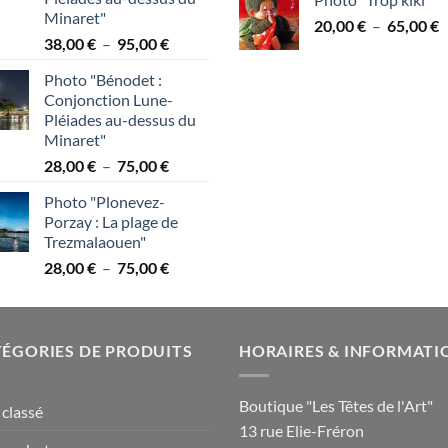
p
Minaret"
P
20,00
€
–
65,00
€
2
Plage
38,00
€
–
95,00
€
d
à
de
p
7
Photo "Bénodet :
prix :
2
Conjonction Lune-
38,00 €
à
Pléiades au-dessus du
à
6
Minaret"
95,00 €
Plage
28,00
€
–
75,00
€
de
Photo "Plonevez-
prix :
Porzay : La plage de
28,00 €
Trezmalaouen"
à
Plage
28,00
€
–
75,00
€
75,00 €
de
prix :
28,00 €
ÉGORIES DE PRODUITS
à
HORAIRES & INFORMATI
75,00 €
Boutique "Les Têtes de l'Art"
classé
13 rue Elie-Fréron