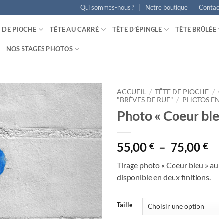
Qui sommes-nous ?
Notre boutique
Contac
E DE PIOCHE
TÊTE AU CARRÉ
TÊTE D’ÉPINGLE
TÊTE BRÛLÉE
NOS STAGES PHOTOS
ACCUEIL
/
TÊTE DE PIOCHE
/
"BRÈVES DE RUE"
/
PHOTOS EN
Photo « Coeur ble
Ajouter
à la
wishlist
Pl
55,00
–
75,00
€
€
d
Tirage photo « Coeur bleu » a
pr
disponible en deux finitions.
55
à
75
Taille