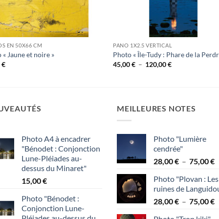
S EN 50X66 CM
PANO 1X2.5 VERTICAL
 « Jaune et noire »
Photo « Île-Tudy : Phare de la Perdr
Plage
0
€
45,00
€
–
120,00
€
de
prix :
45,00 €
à
120,00 €
UVEAUTÉS
MEILLEURES NOTES
Photo A4 à encadrer
Photo "Lumière
"Bénodet : Conjonction
cendrée"
Lune-Pléiades au-
P
28,00
€
–
75,00
€
dessus du Minaret"
d
Photo "Plovan : Les
15,00
€
p
ruines de Languido
2
Photo "Bénodet :
P
28,00
€
–
75,00
€
à
Conjonction Lune-
d
7
Pléiades au-dessus du
Photo "Trop kiki"