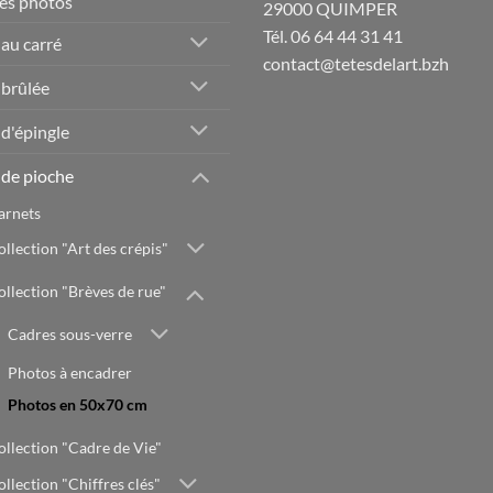
es photos
29000 QUIMPER
Tél. 06 64 44 31 41
 au carré
contact@tetesdelart.bzh
 brûlée
 d'épingle
 de pioche
arnets
ollection "Art des crépis"
ollection "Brèves de rue"
Cadres sous-verre
Photos à encadrer
Photos en 50x70 cm
ollection "Cadre de Vie"
ollection "Chiffres clés"