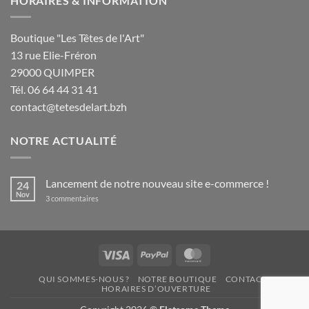
HORAIRES & INFORMATION
Boutique "Les Têtes de l'Art"
13 rue Elie-Fréron
29000 QUIMPER
Tél. 06 64 44 31 41
contact@tetesdelart.bzh
NOTRE ACTUALITÉ
Lancement de notre nouveau site e-commerce !
24
Nov
sur
3 commentaires
Lancement
de
notre
nouveau
site
e-
Visa
PayPal
MasterCard
commerce
!
QUI SOMMES-NOUS ?
NOTRE BOUTIQUE
CONTACT
HORAIRES D’OUVERTURE