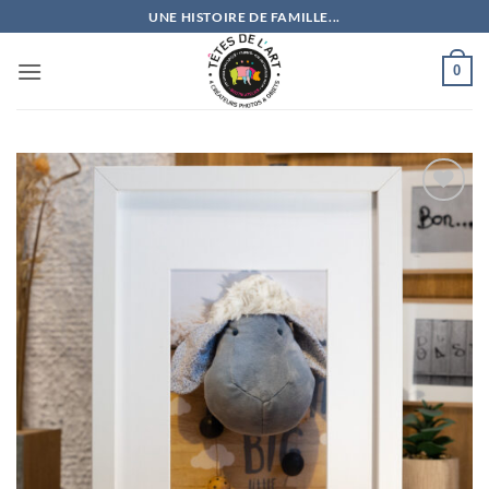
Passer
UNE HISTOIRE DE FAMILLE...
au
contenu
0
Ajouter
à la
wishlist