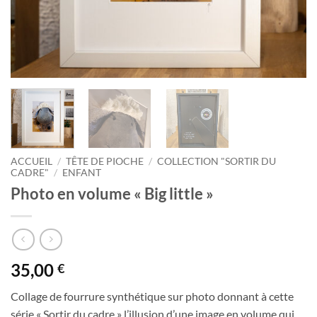
ACCUEIL
/
TÊTE DE PIOCHE
/
COLLECTION "SORTIR DU
CADRE"
/
ENFANT
Photo en volume « Big little »
35,00
€
Collage de fourrure synthétique sur photo donnant à cette
série « Sortir du cadre » l’illusion d’une image en volume qui