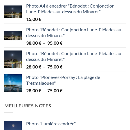
95,00 €
Photo A4 à encadrer "Bénodet : Conjonction
Lune-Pléiades au-dessus du Minaret"
15,00
€
Photo "Bénodet : Conjonction Lune-Pléiades au-
dessus du Minaret"
Plage
38,00
€
–
95,00
€
de
Photo "Bénodet : Conjonction Lune-Pléiades au-
prix :
dessus du Minaret"
38,00 €
Plage
28,00
€
–
75,00
€
à
de
95,00 €
Photo "Plonevez-Porzay : La plage de
prix :
Trezmalaouen"
28,00 €
Plage
28,00
€
–
75,00
€
à
de
75,00 €
prix :
MEILLEURES NOTES
28,00 €
à
75,00 €
Photo "Lumière cendrée"