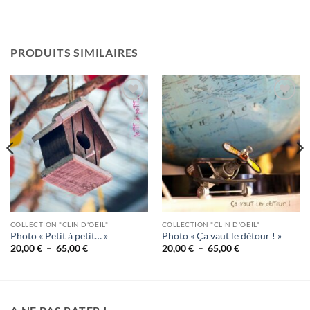
PRODUITS SIMILAIRES
Ajouter
Ajouter
à la
à la
wishlist
wishlist
COLLECTION "CLIN D'OEIL"
COLLECTION "CLIN D'OEIL"
Photo « Petit à petit… »
Photo « Ça vaut le détour ! »
Plage
Plage
20,00
€
–
65,00
€
20,00
€
–
65,00
€
de
de
prix :
prix :
20,00 €
20,00 €
à
à
65,00 €
65,00 €