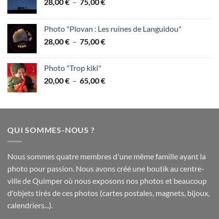
Plage
28,00
€
–
75,00
€
de
prix :
Photo "Plovan : Les ruines de Languidou"
28,00 €
Plage
28,00
€
–
75,00
€
à
de
75,00 €
prix :
Photo "Trop kiki"
28,00 €
Plage
20,00
€
–
65,00
€
à
de
75,00 €
prix :
20,00 €
à
QUI SOMMES-NOUS ?
65,00 €
Nous sommes quatre membres d'une même famille ayant la
photo pour passion. Nous avons créé une boutik au centre-
ville de Quimper où nous exposons nos photos et beaucoup
d'objets tirés de ces photos (cartes postales, magnets, bijoux,
calendriers...).