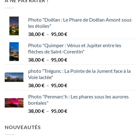
A NE PAS RATER !
Photo "Doëlan : Le Phare de Doëlan Amont sous
les étoiles"
Plage
38,00
€
–
95,00
€
de
Photo "Quimper : Vénus et Jupiter entre les
prix :
flèches de Saint-Corentin"
38,00 €
Plage
38,00
€
–
95,00
€
à
de
95,00 €
photo "Trégunc : La Pointe de la Jument face à la
prix :
Voie lactée"
38,00 €
Plage
38,00
€
–
95,00
€
à
de
95,00 €
Photo "Penmarc'h : Les phares sous les aurores
prix :
boréales"
38,00 €
Plage
38,00
€
–
95,00
€
à
de
95,00 €
prix :
NOUVEAUTÉS
38,00 €
à