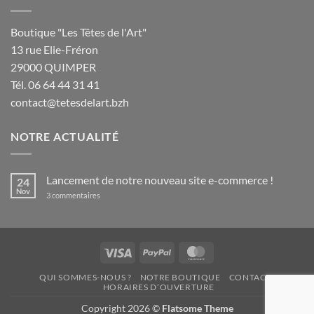
Boutique "Les Têtes de l'Art"
13 rue Elie-Fréron
29000 QUIMPER
Tél. 06 64 44 31 41
contact@tetesdelart.bzh
NOTRE ACTUALITÉ
Lancement de notre nouveau site e-commerce !
24
Nov
sur
3 commentaires
Lancement
de
notre
nouveau
site
e-
Visa
PayPal
MasterCard
commerce
!
QUI SOMMES-NOUS ?
NOTRE BOUTIQUE
CONTACT
HORAIRES D’OUVERTURE
Copyright 2026 ©
Flatsome Theme