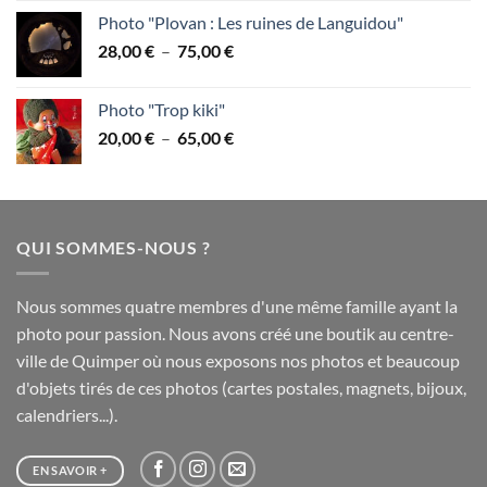
prix :
Photo "Plovan : Les ruines de Languidou"
28,00 €
Plage
28,00
€
–
75,00
€
à
de
75,00 €
prix :
Photo "Trop kiki"
28,00 €
Plage
20,00
€
–
65,00
€
à
de
75,00 €
prix :
20,00 €
à
QUI SOMMES-NOUS ?
65,00 €
Nous sommes quatre membres d'une même famille ayant la
photo pour passion. Nous avons créé une boutik au centre-
ville de Quimper où nous exposons nos photos et beaucoup
d'objets tirés de ces photos (cartes postales, magnets, bijoux,
calendriers...).
EN SAVOIR +