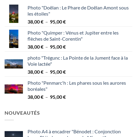
Photo "Doëlan : Le Phare de Doëlan Amont sous
les étoiles"
Plage
38,00
€
–
95,00
€
de
Photo "Quimper : Vénus et Jupiter entre les
prix :
flèches de Saint-Corentin"
38,00 €
Plage
38,00
€
–
95,00
€
à
de
95,00 €
photo "Trégunc : La Pointe de la Jument face à la
prix :
Voie lactée"
38,00 €
Plage
38,00
€
–
95,00
€
à
de
95,00 €
Photo "Penmarc'h : Les phares sous les aurores
prix :
boréales"
38,00 €
Plage
38,00
€
–
95,00
€
à
de
95,00 €
prix :
NOUVEAUTÉS
38,00 €
à
95,00 €
Photo A4 à encadrer "Bénodet : Conjonction