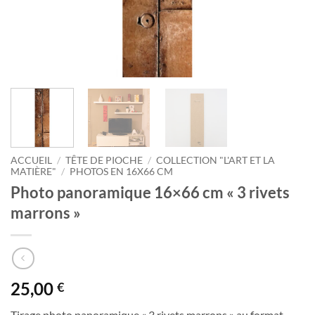
ACCUEIL
/
TÊTE DE PIOCHE
/
COLLECTION "L'ART ET LA
MATIÈRE"
/
PHOTOS EN 16X66 CM
Photo panoramique 16×66 cm « 3 rivets
marrons »
25,00
€
Tirage photo panoramique « 3 rivets marrons » au format