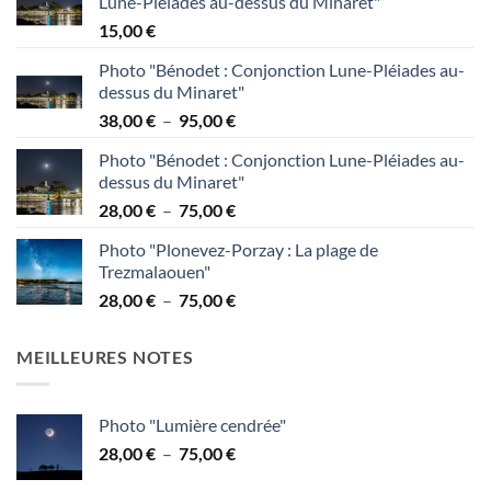
Lune-Pléiades au-dessus du Minaret"
15,00
€
Photo "Bénodet : Conjonction Lune-Pléiades au-
dessus du Minaret"
Plage
38,00
€
–
95,00
€
de
Photo "Bénodet : Conjonction Lune-Pléiades au-
prix :
dessus du Minaret"
38,00 €
Plage
28,00
€
–
75,00
€
à
de
95,00 €
Photo "Plonevez-Porzay : La plage de
prix :
Trezmalaouen"
28,00 €
Plage
28,00
€
–
75,00
€
à
de
75,00 €
prix :
MEILLEURES NOTES
28,00 €
à
75,00 €
Photo "Lumière cendrée"
Plage
28,00
€
–
75,00
€
de