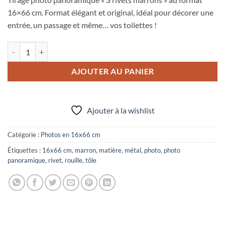
16×66 cm. Format élégant et original, idéal pour décorer une
entrée, un passage et même… vos toilettes !
quantité de Photo panoramique 16x66 cm "3 rivets marrons"
AJOUTER AU PANIER
Ajouter à la wishlist
Catégorie :
Photos en 16x66 cm
Étiquettes :
16x66 cm
,
marron
,
matière
,
métal
,
photo
,
photo
panoramique
,
rivet
,
rouille
,
tôle