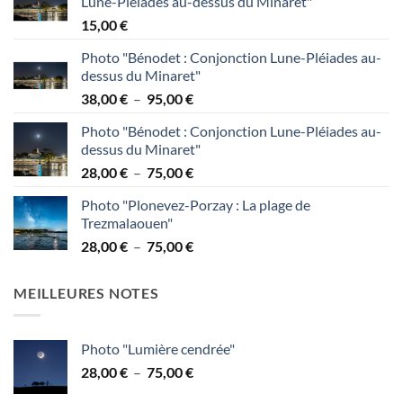
Lune-Pléiades au-dessus du Minaret"
15,00
€
Photo "Bénodet : Conjonction Lune-Pléiades au-
dessus du Minaret"
Plage
38,00
€
–
95,00
€
de
Photo "Bénodet : Conjonction Lune-Pléiades au-
prix :
dessus du Minaret"
38,00 €
Plage
28,00
€
–
75,00
€
à
de
95,00 €
Photo "Plonevez-Porzay : La plage de
prix :
Trezmalaouen"
28,00 €
Plage
28,00
€
–
75,00
€
à
de
75,00 €
prix :
MEILLEURES NOTES
28,00 €
à
75,00 €
Photo "Lumière cendrée"
Plage
28,00
€
–
75,00
€
de