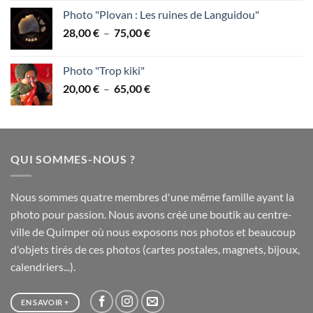
prix :
Photo "Plovan : Les ruines de Languidou"
28,00 €
Plage
28,00
€
–
75,00
€
à
de
75,00 €
prix :
Photo "Trop kiki"
28,00 €
Plage
20,00
€
–
65,00
€
à
de
75,00 €
prix :
20,00 €
à
QUI SOMMES-NOUS ?
65,00 €
Nous sommes quatre membres d'une même famille ayant la
photo pour passion. Nous avons créé une boutik au centre-
ville de Quimper où nous exposons nos photos et beaucoup
d'objets tirés de ces photos (cartes postales, magnets, bijoux,
calendriers...).
EN SAVOIR +