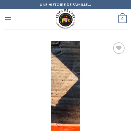
Passer
UNE HISTOIRE DE FAMILLE...
au
contenu
0
Ajouter
à la
wishlist