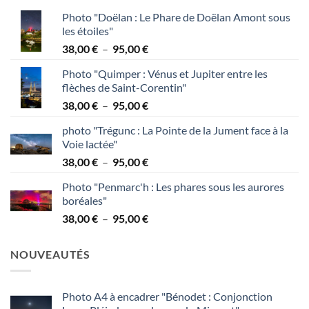
Photo "Doëlan : Le Phare de Doëlan Amont sous
les étoiles"
Plage
38,00
€
–
95,00
€
de
Photo "Quimper : Vénus et Jupiter entre les
prix :
flèches de Saint-Corentin"
38,00 €
Plage
38,00
€
–
95,00
€
à
de
95,00 €
photo "Trégunc : La Pointe de la Jument face à la
prix :
Voie lactée"
38,00 €
Plage
38,00
€
–
95,00
€
à
de
95,00 €
Photo "Penmarc'h : Les phares sous les aurores
prix :
boréales"
38,00 €
Plage
38,00
€
–
95,00
€
à
de
95,00 €
prix :
NOUVEAUTÉS
38,00 €
à
95,00 €
Photo A4 à encadrer "Bénodet : Conjonction