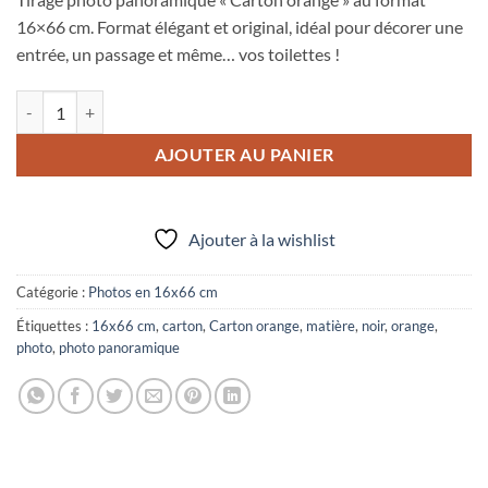
16×66 cm. Format élégant et original, idéal pour décorer une
entrée, un passage et même… vos toilettes !
quantité de Photo panoramique 16x66 cm "Carton orange"
AJOUTER AU PANIER
Ajouter à la wishlist
Catégorie :
Photos en 16x66 cm
Étiquettes :
16x66 cm
,
carton
,
Carton orange
,
matière
,
noir
,
orange
,
photo
,
photo panoramique