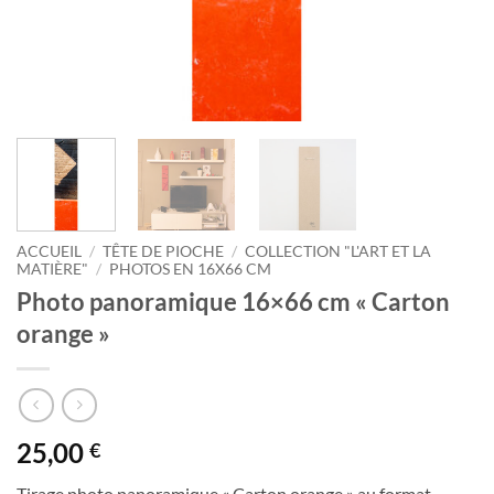
ACCUEIL
/
TÊTE DE PIOCHE
/
COLLECTION "L'ART ET LA
MATIÈRE"
/
PHOTOS EN 16X66 CM
Photo panoramique 16×66 cm « Carton
orange »
25,00
€
Tirage photo panoramique « Carton orange » au format