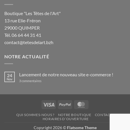
Boutique "Les Têtes de l'Art"
13 rue Elie-Fréron
29000 QUIMPER
Tél. 06 64 44 31 41
contact@tetesdelart.bzh
NOTRE ACTUALITÉ
Lancement de notre nouveau site e-commerce !
24
Nov
sur
3 commentaires
Lancement
de
notre
nouveau
site
e-
Visa
PayPal
MasterCard
commerce
!
QUI SOMMES-NOUS ?
NOTRE BOUTIQUE
CONTACT
HORAIRES D’OUVERTURE
Copyright 2026 ©
Flatsome Theme