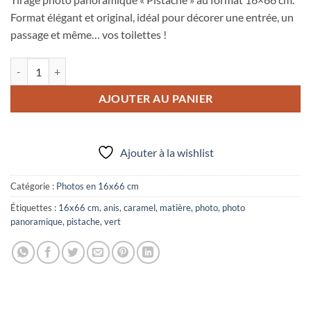
Format élégant et original, idéal pour décorer une entrée, un
passage et même… vos toilettes !
quantité de Photo panoramique 16x66 cm "Pistache"
AJOUTER AU PANIER
Ajouter à la wishlist
Catégorie :
Photos en 16x66 cm
Étiquettes :
16x66 cm
,
anis
,
caramel
,
matière
,
photo
,
photo
panoramique
,
pistache
,
vert