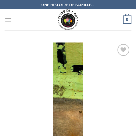
Passer
UNE HISTOIRE DE FAMILLE...
au
contenu
0
Ajouter
à la
wishlist