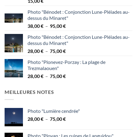
15,00
€
Photo "Bénodet : Conjonction Lune-Pléiades au-
dessus du Minaret"
Plage
38,00
€
–
95,00
€
de
Photo "Bénodet : Conjonction Lune-Pléiades au-
prix :
dessus du Minaret"
38,00 €
Plage
28,00
€
–
75,00
€
à
de
95,00 €
Photo "Plonevez-Porzay : La plage de
prix :
Trezmalaouen"
28,00 €
Plage
28,00
€
–
75,00
€
à
de
75,00 €
prix :
MEILLEURES NOTES
28,00 €
à
75,00 €
Photo "Lumière cendrée"
Plage
28,00
€
–
75,00
€
de
prix :
Photo "Plovan : Les ruines de Languidou"