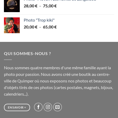
28,00 €
Plage
28,00
€
–
75,00
€
à
de
75,00 €
prix :
Photo "Trop kiki"
28,00 €
Plage
20,00
€
–
65,00
€
à
de
75,00 €
prix :
20,00 €
à
QUI SOMMES-NOUS ?
65,00 €
Nous sommes quatre membres d'une même famille ayant la
photo pour passion. Nous avons créé une boutik au centre-
ville de Quimper où nous exposons nos photos et beaucoup
d'objets tirés de ces photos (cartes postales, magnets, bijoux,
calendriers...).
EN SAVOIR +