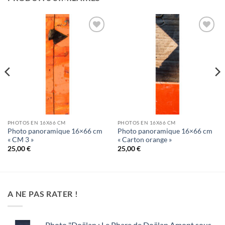
Ajouter
Ajouter
à la
à la
wishlist
wishlist
PHOTOS EN 16X66 CM
PHOTOS EN 16X66 CM
Photo panoramique 16×66 cm
Photo panoramique 16×66 cm
« CM 3 »
« Carton orange »
25,00
€
25,00
€
A NE PAS RATER !
Photo "Doëlan : Le Phare de Doëlan Amont sous