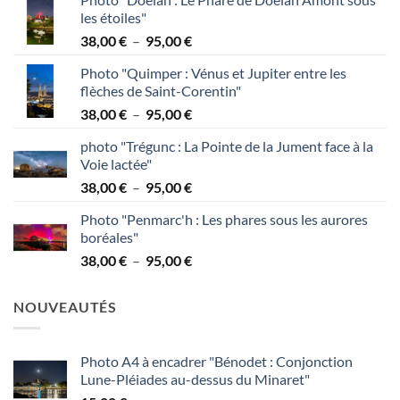
les étoiles"
Plage
38,00
€
–
95,00
€
de
Photo "Quimper : Vénus et Jupiter entre les
prix :
flèches de Saint-Corentin"
38,00 €
Plage
38,00
€
–
95,00
€
à
de
95,00 €
photo "Trégunc : La Pointe de la Jument face à la
prix :
Voie lactée"
38,00 €
Plage
38,00
€
–
95,00
€
à
de
95,00 €
Photo "Penmarc'h : Les phares sous les aurores
prix :
boréales"
38,00 €
Plage
38,00
€
–
95,00
€
à
de
95,00 €
prix :
NOUVEAUTÉS
38,00 €
à
95,00 €
Photo A4 à encadrer "Bénodet : Conjonction
Lune-Pléiades au-dessus du Minaret"