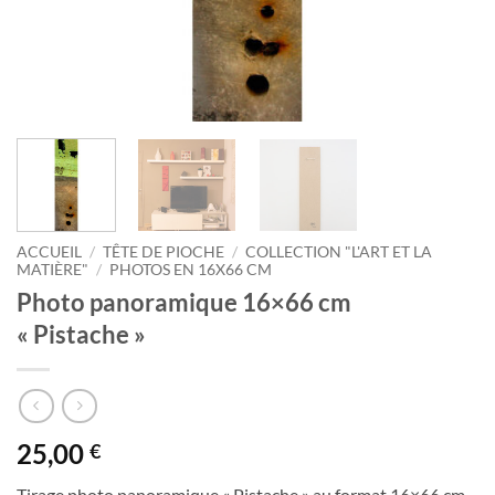
ACCUEIL
/
TÊTE DE PIOCHE
/
COLLECTION "L'ART ET LA
MATIÈRE"
/
PHOTOS EN 16X66 CM
Photo panoramique 16×66 cm
« Pistache »
25,00
€
Tirage photo panoramique « Pistache » au format 16×66 cm.