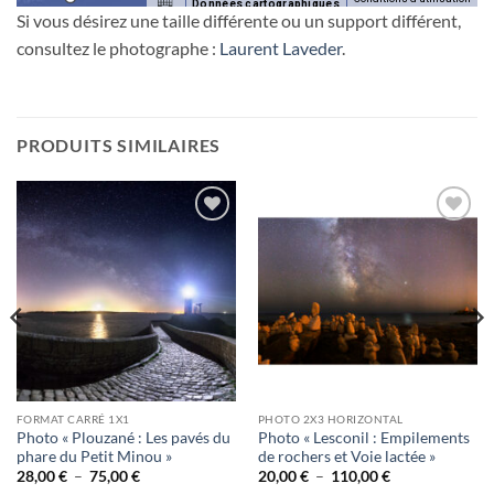
Données cartographiques
Si vous désirez une taille différente ou un support différent,
consultez le photographe :
Laurent Laveder
.
PRODUITS SIMILAIRES
Ajouter
Ajouter
à la
à la
wishlist
wishlist
FORMAT CARRÉ 1X1
PHOTO 2X3 HORIZONTAL
Photo « Plouzané : Les pavés du
Photo « Lesconil : Empilements
phare du Petit Minou »
de rochers et Voie lactée »
Plage
Plage
28,00
€
–
75,00
€
20,00
€
–
110,00
€
de
de