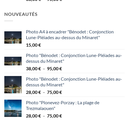
de
95,00 €
prix :
NOUVEAUTÉS
38,00 €
à
95,00 €
Photo A4 à encadrer "Bénodet : Conjonction
Lune-Pléiades au-dessus du Minaret"
15,00
€
Photo "Bénodet : Conjonction Lune-Pléiades au-
dessus du Minaret"
Plage
38,00
€
–
95,00
€
de
Photo "Bénodet : Conjonction Lune-Pléiades au-
prix :
dessus du Minaret"
38,00 €
Plage
28,00
€
–
75,00
€
à
de
95,00 €
Photo "Plonevez-Porzay : La plage de
prix :
Trezmalaouen"
28,00 €
Plage
28,00
€
–
75,00
€
à
de
75,00 €
prix :