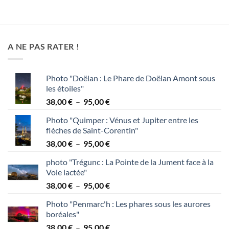
prix :
prix :
28,00 €
20,00 €
à
à
75,00 €
110,00 €
A NE PAS RATER !
Photo "Doëlan : Le Phare de Doëlan Amont sous
les étoiles"
Plage
38,00
€
–
95,00
€
de
Photo "Quimper : Vénus et Jupiter entre les
prix :
flèches de Saint-Corentin"
38,00 €
Plage
38,00
€
–
95,00
€
à
de
95,00 €
photo "Trégunc : La Pointe de la Jument face à la
prix :
Voie lactée"
38,00 €
Plage
38,00
€
–
95,00
€
à
de
95,00 €
Photo "Penmarc'h : Les phares sous les aurores
prix :
boréales"
38,00 €
Plage
38,00
€
–
95,00
€
à