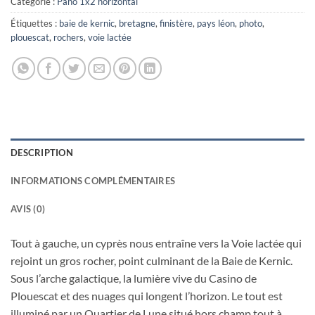
Catégorie :
Pano 1x2 horizontal
Étiquettes :
baie de kernic
,
bretagne
,
finistère
,
pays léon
,
photo
,
plouescat
,
rochers
,
voie lactée
DESCRIPTION
INFORMATIONS COMPLÉMENTAIRES
AVIS (0)
Tout à gauche, un cyprès nous entraîne vers la Voie lactée qui
rejoint un gros rocher, point culminant de la Baie de Kernic.
Sous l’arche galactique, la lumière vive du Casino de
Plouescat et des nuages qui longent l’horizon. Le tout est
illuminé par un Quartier de Lune situé hors champ tout à