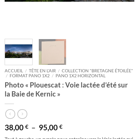
ACCUEIL
/
TÊTE EN L'AIR
/
COLLECTION "BRETAGNE ÉTOILÉE"
/
FORMAT PANO 1X2
/
PANO 1X2 HORIZONTAL
Photo « Plouescat : Voie lactée d’été sur
la Baie de Kernic »
Plage
38,00
–
95,00
€
€
de
Tout à gauche, un cyprès nous entraîne vers la Voie lactée qui