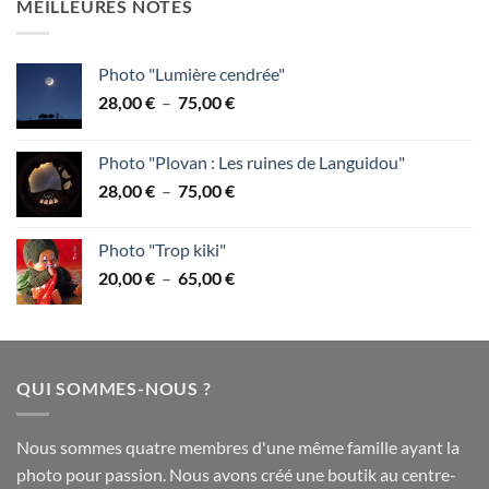
MEILLEURES NOTES
28,00 €
à
75,00 €
Photo "Lumière cendrée"
Plage
28,00
€
–
75,00
€
de
prix :
Photo "Plovan : Les ruines de Languidou"
28,00 €
Plage
28,00
€
–
75,00
€
à
de
75,00 €
prix :
Photo "Trop kiki"
28,00 €
Plage
20,00
€
–
65,00
€
à
de
75,00 €
prix :
20,00 €
à
QUI SOMMES-NOUS ?
65,00 €
Nous sommes quatre membres d'une même famille ayant la
photo pour passion. Nous avons créé une boutik au centre-