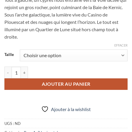
prix :
rejoint un gros rocher, point culminant de la Baie de Kernic.
38,00 €
Sous l’arche galactique, la lumière vive du Casino de
à
Plouescat et des nuages qui longent l’horizon. Le tout est
95,00 €
illuminé par un Quartier de Lune situé hors champ tout à
droite.
EFFACER
Taille
quantité de Photo "Plouescat : Voie lactée d'été sur la Baie de Kernic"
AJOUTER AU PANIER
Ajouter à la wishlist
UGS :
ND