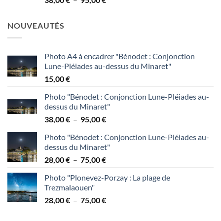
à
de
95,00 €
prix :
NOUVEAUTÉS
38,00 €
à
95,00 €
Photo A4 à encadrer "Bénodet : Conjonction
Lune-Pléiades au-dessus du Minaret"
15,00
€
Photo "Bénodet : Conjonction Lune-Pléiades au-
dessus du Minaret"
Plage
38,00
€
–
95,00
€
de
Photo "Bénodet : Conjonction Lune-Pléiades au-
prix :
dessus du Minaret"
38,00 €
Plage
28,00
€
–
75,00
€
à
de
95,00 €
Photo "Plonevez-Porzay : La plage de
prix :
Trezmalaouen"
28,00 €
Plage
28,00
€
–
75,00
€
à
de
75,00 €
prix :