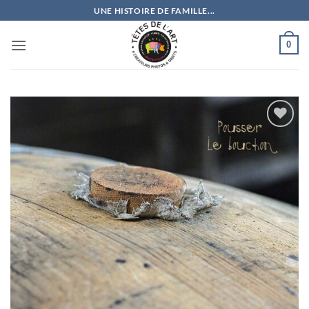
Passer
UNE HISTOIRE DE FAMILLE...
au
contenu
0
Ajouter
à la
wishlist