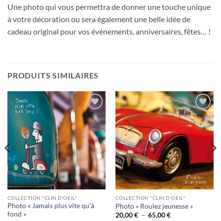
Une photo qui vous permettra de donner une touche unique
à votre décoration ou sera également une belle idée de
cadeau original pour vos événements, anniversaires, fêtes… !
PRODUITS SIMILAIRES
Ajouter
Ajouter
à la
à la
wishlist
wishlist
COLLECTION "CLIN D'OEIL"
COLLECTION "CLIN D'OEIL"
Photo « Jamais plus vite qu’à
Photo « Roulez jeunesse »
fond »
Plage
20,00
€
–
65,00
€