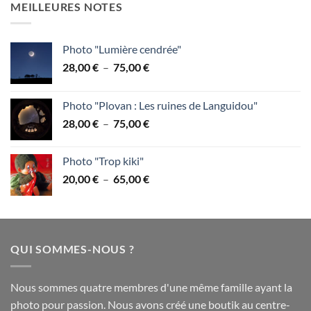
MEILLEURES NOTES
28,00 €
à
75,00 €
Photo "Lumière cendrée"
Plage
28,00
€
–
75,00
€
de
prix :
Photo "Plovan : Les ruines de Languidou"
28,00 €
Plage
28,00
€
–
75,00
€
à
de
75,00 €
prix :
Photo "Trop kiki"
28,00 €
Plage
20,00
€
–
65,00
€
à
de
75,00 €
prix :
20,00 €
à
QUI SOMMES-NOUS ?
65,00 €
Nous sommes quatre membres d'une même famille ayant la
photo pour passion. Nous avons créé une boutik au centre-