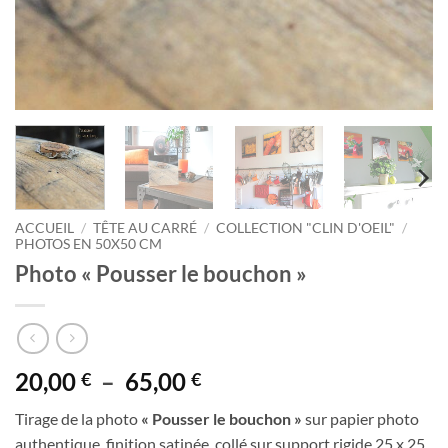
ACCUEIL
/
TÊTE AU CARRÉ
/
COLLECTION "CLIN D'OEIL"
/
PHOTOS EN 50X50 CM
Photo « Pousser le bouchon »
Plage
20,00
–
65,00
€
€
de
Tirage de la photo
« Pousser le bouchon »
sur papier photo
prix :
authentique, finition satinée, collé sur support rigide 25 x 25