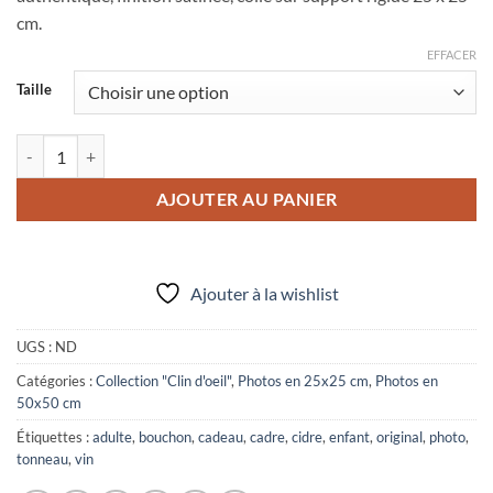
20,00 €
cm.
à
65,00 €
EFFACER
Taille
quantité de Photo "Pousser le bouchon"
AJOUTER AU PANIER
Ajouter à la wishlist
UGS :
ND
Catégories :
Collection "Clin d'oeil"
,
Photos en 25x25 cm
,
Photos en
50x50 cm
Étiquettes :
adulte
,
bouchon
,
cadeau
,
cadre
,
cidre
,
enfant
,
original
,
photo
,
tonneau
,
vin