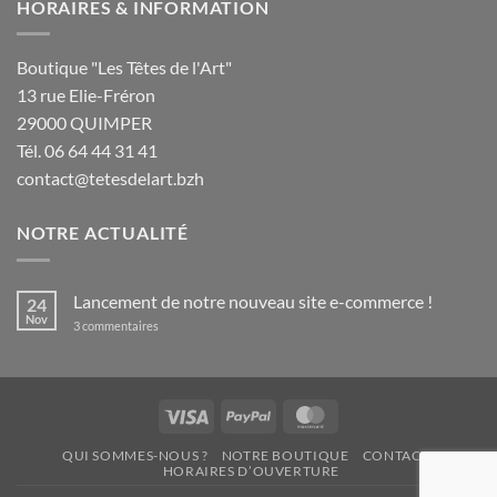
HORAIRES & INFORMATION
Boutique "Les Têtes de l'Art"
13 rue Elie-Fréron
29000 QUIMPER
Tél. 06 64 44 31 41
contact@tetesdelart.bzh
NOTRE ACTUALITÉ
Lancement de notre nouveau site e-commerce !
24
Nov
sur
3 commentaires
Lancement
de
notre
nouveau
site
e-
Visa
PayPal
MasterCard
commerce
!
QUI SOMMES-NOUS ?
NOTRE BOUTIQUE
CONTACT
HORAIRES D’OUVERTURE