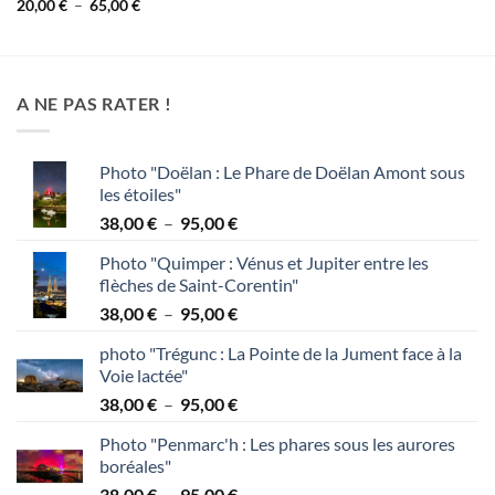
de
Plage
20,00
€
–
65,00
€
prix :
de
20,00 €
prix :
à
20,00 €
65,00 €
à
65,00 €
A NE PAS RATER !
Photo "Doëlan : Le Phare de Doëlan Amont sous
les étoiles"
Plage
38,00
€
–
95,00
€
de
Photo "Quimper : Vénus et Jupiter entre les
prix :
flèches de Saint-Corentin"
38,00 €
Plage
38,00
€
–
95,00
€
à
de
95,00 €
photo "Trégunc : La Pointe de la Jument face à la
prix :
Voie lactée"
38,00 €
Plage
38,00
€
–
95,00
€
à
de
95,00 €
Photo "Penmarc'h : Les phares sous les aurores
prix :
boréales"
38,00 €
Plage
38,00
€
–
95,00
€