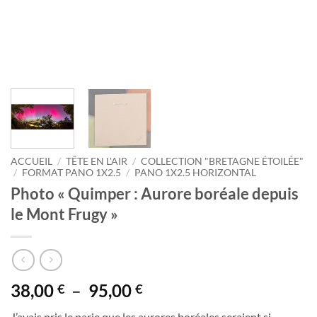
ACCUEIL
/
TÊTE EN L'AIR
/
COLLECTION "BRETAGNE ÉTOILÉE"
/
FORMAT PANO 1X2.5
/
PANO 1X2.5 HORIZONTAL
Photo « Quimper : Aurore boréale depuis
le Mont Frugy »
Plage
38,00
–
95,00
€
€
de
J’avais pris le parie que les aurores boréales seraient si