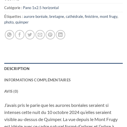
Catégorie :
Pano 1x2.5 horizontal
Étiquettes :
aurore boréale
,
bretagne
,
cathédrale
,
finistère
,
mont frugy
,
photo
,
quimper
DESCRIPTION
INFORMATIONS COMPLÉMENTAIRES
AVIS (0)
J’avais pris le parie que les aurores boréales seraient si
intenses cette nuit du 10 octobre 2024 qu’elles seraient
visible au-dessus de Quimper. La vue depuis le Mont Frugy
est idéale avec ce cadre naturel formé d’arbres et l’arbre à