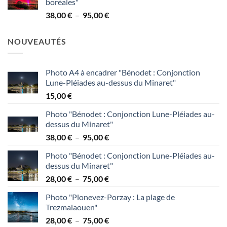
boréales"
38,00 €
Plage
38,00
€
–
95,00
€
à
de
95,00 €
prix :
NOUVEAUTÉS
38,00 €
à
95,00 €
Photo A4 à encadrer "Bénodet : Conjonction
Lune-Pléiades au-dessus du Minaret"
15,00
€
Photo "Bénodet : Conjonction Lune-Pléiades au-
dessus du Minaret"
Plage
38,00
€
–
95,00
€
de
Photo "Bénodet : Conjonction Lune-Pléiades au-
prix :
dessus du Minaret"
38,00 €
Plage
28,00
€
–
75,00
€
à
de
95,00 €
Photo "Plonevez-Porzay : La plage de
prix :
Trezmalaouen"
28,00 €
Plage
28,00
€
–
75,00
€
à