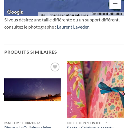
Conditions d'utilisation
Données cartographiques
Si vous désirez une taille différente ou un support différent,
consultez le photographe :
Laurent Laveder
.
PRODUITS SIMILAIRES
Ajouter
Ajouter
à la
à la
wishlist
wishlist
PANO 1X2.5 HORIZONTAL
COLLECTION "CLIN D'OEIL"
Photo « Le Guilvinec : Men
Photo « Cultiver le secret »