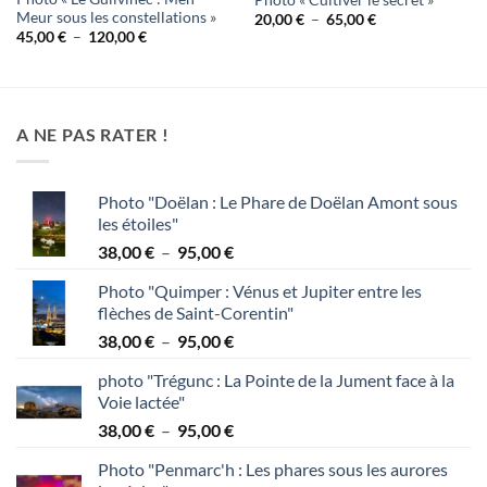
Meur sous les constellations »
Plage
20,00
€
–
65,00
€
de
Plage
45,00
€
–
120,00
€
prix :
de
20,00 €
prix :
à
45,00 €
65,00 €
à
120,00 €
A NE PAS RATER !
Photo "Doëlan : Le Phare de Doëlan Amont sous
les étoiles"
Plage
38,00
€
–
95,00
€
de
Photo "Quimper : Vénus et Jupiter entre les
prix :
flèches de Saint-Corentin"
38,00 €
Plage
38,00
€
–
95,00
€
à
de
95,00 €
photo "Trégunc : La Pointe de la Jument face à la
prix :
Voie lactée"
38,00 €
Plage
38,00
€
–
95,00
€
à
de
95,00 €
Photo "Penmarc'h : Les phares sous les aurores
prix :