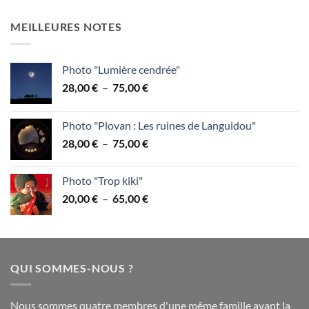
de
75,00 €
prix :
MEILLEURES NOTES
28,00 €
à
75,00 €
Photo "Lumière cendrée"
Plage
28,00
€
–
75,00
€
de
prix :
Photo "Plovan : Les ruines de Languidou"
28,00 €
Plage
28,00
€
–
75,00
€
à
de
75,00 €
prix :
Photo "Trop kiki"
28,00 €
Plage
20,00
€
–
65,00
€
à
de
75,00 €
prix :
20,00 €
à
QUI SOMMES-NOUS ?
65,00 €
Nous sommes quatre membres d'une même famille ayant la