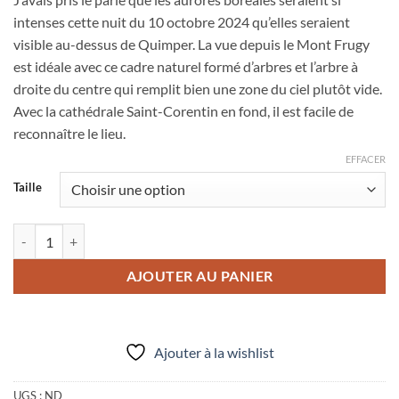
prix :
intenses cette nuit du 10 octobre 2024 qu’elles seraient
38,00 €
visible au-dessus de Quimper. La vue depuis le Mont Frugy
à
est idéale avec ce cadre naturel formé d’arbres et l’arbre à
95,00 €
droite du centre qui remplit bien une zone du ciel plutôt vide.
Avec la cathédrale Saint-Corentin en fond, il est facile de
reconnaître le lieu.
EFFACER
Taille
quantité de Photo "Quimper : Aurore boréale depuis le Mont Frugy"
AJOUTER AU PANIER
Ajouter à la wishlist
UGS :
ND