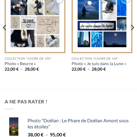
Ajouter
Ajouter
à la
à la
wishlist
wishlist
COLLECTION "CADRE DE VIE"
COLLECTION "CADRE DE VIE"
Photo « Beurre »
Photo « Je suis dans la Lune »
Plage
Plage
22,00
€
–
28,00
€
22,00
€
–
28,00
€
de
de
prix :
prix :
22,00 €
22,00 €
à
à
28,00 €
28,00 €
A NE PAS RATER !
Photo "Doëlan : Le Phare de Doëlan Amont sous
les étoiles"
Plage
38,00
€
–
95,00
€