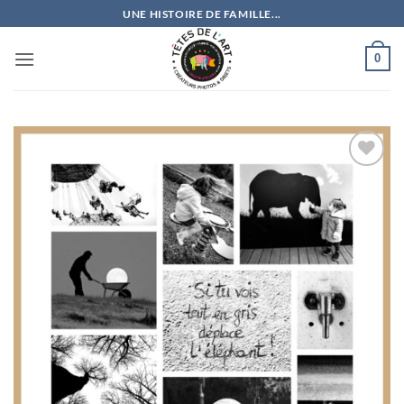
Passer
UNE HISTOIRE DE FAMILLE...
au
contenu
0
Ajouter
à la
wishlist