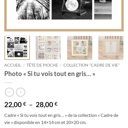
ACCUEIL
/
TÊTE DE PIOCHE
/
COLLECTION "CADRE DE VIE"
Photo « Si tu vois tout en gris… »
Plage
22,00
–
28,00
€
€
de
Cadre « Si tu vois tout en gris… » de la collection « Cadre de
prix :
vie » disponible en 14×14 cm et 20×20 cm.
22,00 €