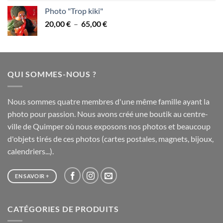
prix :
Photo "Trop kiki"
28,00 €
Plage
20,00
€
–
65,00
€
à
de
75,00 €
prix :
20,00 €
à
QUI SOMMES-NOUS ?
65,00 €
Nous sommes quatre membres d'une même famille ayant la
photo pour passion. Nous avons créé une boutik au centre-
ville de Quimper où nous exposons nos photos et beaucoup
d'objets tirés de ces photos (cartes postales, magnets, bijoux,
calendriers...).
EN SAVOIR +
CATÉGORIES DE PRODUITS