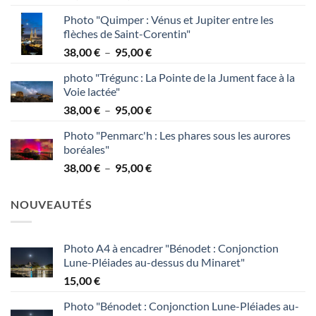
de
Photo "Quimper : Vénus et Jupiter entre les
prix :
flèches de Saint-Corentin"
38,00 €
Plage
38,00
€
–
95,00
€
à
de
95,00 €
photo "Trégunc : La Pointe de la Jument face à la
prix :
Voie lactée"
38,00 €
Plage
38,00
€
–
95,00
€
à
de
95,00 €
Photo "Penmarc'h : Les phares sous les aurores
prix :
boréales"
38,00 €
Plage
38,00
€
–
95,00
€
à
de
95,00 €
prix :
NOUVEAUTÉS
38,00 €
à
95,00 €
Photo A4 à encadrer "Bénodet : Conjonction
Lune-Pléiades au-dessus du Minaret"
15,00
€
Photo "Bénodet : Conjonction Lune-Pléiades au-