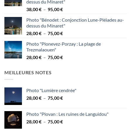
dessus du Minaret"
Plage
38,00
€
–
95,00
€
de
Photo "Bénodet : Conjonction Lune-Pléiades au-
prix :
dessus du Minaret"
38,00 €
Plage
28,00
€
–
75,00
€
à
de
95,00 €
Photo "Plonevez-Porzay : La plage de
prix :
Trezmalaouen"
28,00 €
Plage
28,00
€
–
75,00
€
à
de
75,00 €
prix :
MEILLEURES NOTES
28,00 €
à
75,00 €
Photo "Lumière cendrée"
Plage
28,00
€
–
75,00
€
de
prix :
Photo "Plovan : Les ruines de Languidou"
28,00 €
Plage
28,00
€
–
75,00
€
à
de
75,00 €