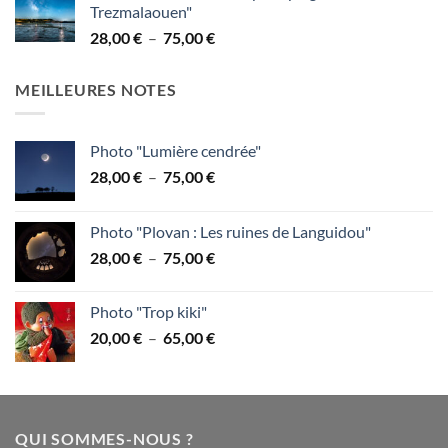
Trezmalaouen"
28,00 €
Plage
28,00
€
–
75,00
€
à
de
75,00 €
prix :
MEILLEURES NOTES
28,00 €
à
75,00 €
Photo "Lumière cendrée"
Plage
28,00
€
–
75,00
€
de
prix :
Photo "Plovan : Les ruines de Languidou"
28,00 €
Plage
28,00
€
–
75,00
€
à
de
75,00 €
prix :
Photo "Trop kiki"
28,00 €
Plage
20,00
€
–
65,00
€
à
de
75,00 €
prix :
20,00 €
à
QUI SOMMES-NOUS ?
65,00 €