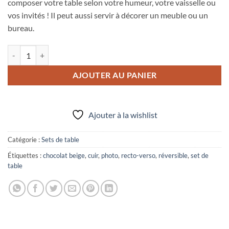
composer votre table selon votre humeur, votre vaisselle ou
vos invités ! Il peut aussi servir à décorer un meuble ou un
bureau.
quantité de Set de table réversible N°32
AJOUTER AU PANIER
Ajouter à la wishlist
Catégorie :
Sets de table
Étiquettes :
chocolat beige
,
cuir
,
photo
,
recto-verso
,
réversible
,
set de
table