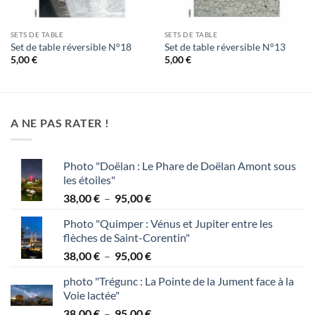
SETS DE TABLE
SETS DE TABLE
Set de table réversible N°18
Set de table réversible N°13
5,00
€
5,00
€
A NE PAS RATER !
Photo "Doëlan : Le Phare de Doëlan Amont sous
les étoiles"
Plage
38,00
€
–
95,00
€
de
Photo "Quimper : Vénus et Jupiter entre les
prix :
flèches de Saint-Corentin"
38,00 €
Plage
38,00
€
–
95,00
€
à
de
95,00 €
photo "Trégunc : La Pointe de la Jument face à la
prix :
Voie lactée"
38,00 €
Plage
38,00
€
–
95,00
€
à