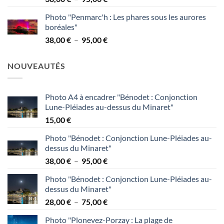
de
95,00 €
Photo "Penmarc'h : Les phares sous les aurores
prix :
boréales"
38,00 €
Plage
38,00
€
–
95,00
€
à
de
95,00 €
prix :
NOUVEAUTÉS
38,00 €
à
95,00 €
Photo A4 à encadrer "Bénodet : Conjonction
Lune-Pléiades au-dessus du Minaret"
15,00
€
Photo "Bénodet : Conjonction Lune-Pléiades au-
dessus du Minaret"
Plage
38,00
€
–
95,00
€
de
Photo "Bénodet : Conjonction Lune-Pléiades au-
prix :
dessus du Minaret"
38,00 €
Plage
28,00
€
–
75,00
€
à
de
95,00 €
Photo "Plonevez-Porzay : La plage de
prix :