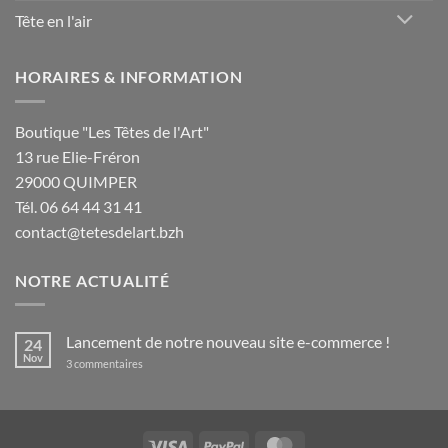
Tête en l'air
HORAIRES & INFORMATION
Boutique "Les Têtes de l'Art"
13 rue Elie-Fréron
29000 QUIMPER
Tél. 06 64 44 31 41
contact@tetesdelart.bzh
NOTRE ACTUALITÉ
Lancement de notre nouveau site e-commerce !
24
Nov
sur
3 commentaires
Lancement
de
notre
nouveau
site
e-
Visa
PayPal
MasterCard