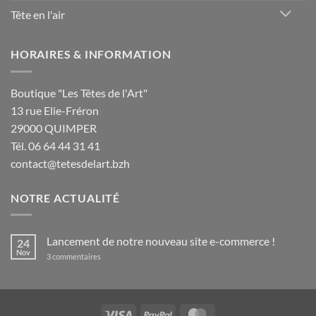
Tête en l'air
HORAIRES & INFORMATION
Boutique "Les Têtes de l'Art"
13 rue Elie-Fréron
29000 QUIMPER
Tél. 06 64 44 31 41
contact@tetesdelart.bzh
NOTRE ACTUALITÉ
Lancement de notre nouveau site e-commerce !
24
Nov
sur
3 commentaires
Lancement
de
notre
nouveau
site
e-
Visa
PayPal
MasterCard