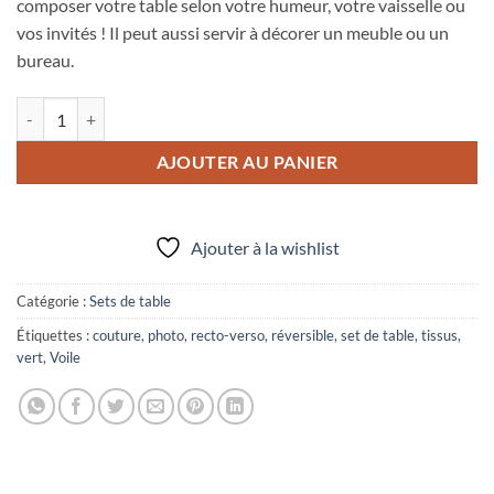
composer votre table selon votre humeur, votre vaisselle ou
vos invités ! Il peut aussi servir à décorer un meuble ou un
bureau.
quantité de Set de table réversible N°34
AJOUTER AU PANIER
Ajouter à la wishlist
Catégorie :
Sets de table
Étiquettes :
couture
,
photo
,
recto-verso
,
réversible
,
set de table
,
tissus
,
vert
,
Voile