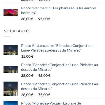
de
95,00 €
Photo "Penmarc'h : Les phares sous les aurores
prix :
boréales"
38,00 €
Plage
38,00
€
–
95,00
€
à
de
95,00 €
prix :
NOUVEAUTÉS
38,00 €
à
95,00 €
Photo A4 à encadrer "Bénodet : Conjonction
Lune-Pléiades au-dessus du Minaret"
15,00
€
Photo "Bénodet : Conjonction Lune-Pléiades au-
dessus du Minaret"
Plage
38,00
€
–
95,00
€
de
Photo "Bénodet : Conjonction Lune-Pléiades au-
prix :
dessus du Minaret"
38,00 €
Plage
28,00
€
–
75,00
€
à
de
95,00 €
Photo "Plonevez-Porzay : La plage de
prix :