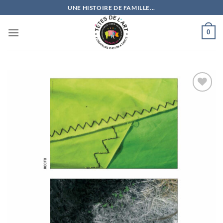
Passer
UNE HISTOIRE DE FAMILLE...
au
contenu
0
Ajouter
à la
wishlist