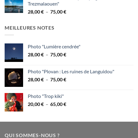
Trezmalaouen"
28,00 €
Plage
28,00
€
–
75,00
€
à
de
75,00 €
prix :
MEILLEURES NOTES
28,00 €
à
75,00 €
Photo "Lumière cendrée"
Plage
28,00
€
–
75,00
€
de
prix :
Photo "Plovan : Les ruines de Languidou"
28,00 €
Plage
28,00
€
–
75,00
€
à
de
75,00 €
prix :
Photo "Trop kiki"
28,00 €
Plage
20,00
€
–
65,00
€
à
de
75,00 €
prix :
20,00 €
à
QUI SOMMES-NOUS ?
65,00 €