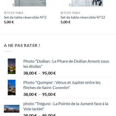
SETS DE TABLE
SETS DE TABLE
Set de table réversible N°2
Set de table réversible N°12
5,00
€
5,00
€
A NE PAS RATER !
Photo "Doëlan : Le Phare de Doëlan Amont sous
les étoiles"
Plage
38,00
€
–
95,00
€
de
Photo "Quimper : Vénus et Jupiter entre les
prix :
flèches de Saint-Corentin"
38,00 €
Plage
38,00
€
–
95,00
€
à
de
95,00 €
photo "Trégunc : La Pointe de la Jument face à la
prix :
Voie lactée"
38,00 €
Plage
38,00
€
–
95,00
€
à