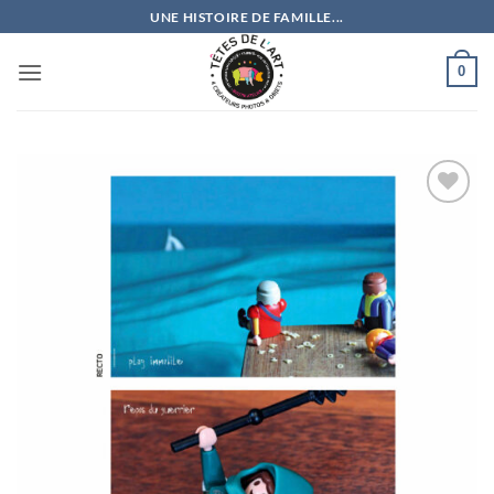
Passer
UNE HISTOIRE DE FAMILLE...
au
contenu
0
Ajouter
à la
wishlist