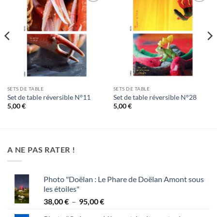
Ajouter
Ajouter
à la
à la
wishlist
wishlist
SETS DE TABLE
SETS DE TABLE
Set de table réversible N°11
Set de table réversible N°28
5,00
€
5,00
€
A NE PAS RATER !
Photo "Doëlan : Le Phare de Doëlan Amont sous
les étoiles"
Plage
38,00
€
–
95,00
€
de