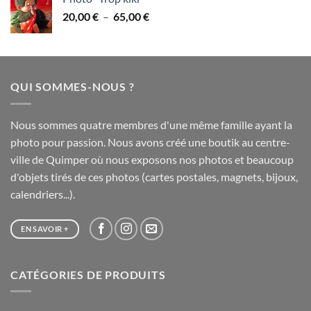
28,00 €
Plage
20,00
€
–
65,00
€
à
de
75,00 €
prix :
20,00 €
à
QUI SOMMES-NOUS ?
65,00 €
Nous sommes quatre membres d'une même famille ayant la
photo pour passion. Nous avons créé une boutik au centre-
ville de Quimper où nous exposons nos photos et beaucoup
d'objets tirés de ces photos (cartes postales, magnets, bijoux,
calendriers...).
EN SAVOIR +
CATÉGORIES DE PRODUITS