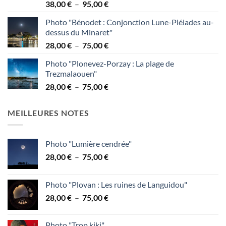
Plage
38,00
€
–
95,00
€
de
Photo "Bénodet : Conjonction Lune-Pléiades au-
prix :
dessus du Minaret"
38,00 €
Plage
28,00
€
–
75,00
€
à
de
95,00 €
Photo "Plonevez-Porzay : La plage de
prix :
Trezmalaouen"
28,00 €
Plage
28,00
€
–
75,00
€
à
de
75,00 €
prix :
MEILLEURES NOTES
28,00 €
à
75,00 €
Photo "Lumière cendrée"
Plage
28,00
€
–
75,00
€
de
prix :
Photo "Plovan : Les ruines de Languidou"
28,00 €
Plage
28,00
€
–
75,00
€
à
de
75,00 €
prix :
Photo "Trop kiki"