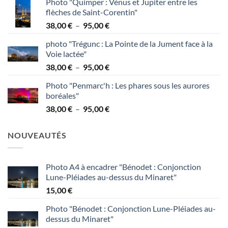
Photo "Quimper : Vénus et Jupiter entre les
prix :
flèches de Saint-Corentin"
38,00 €
Plage
38,00
€
–
95,00
€
à
de
95,00 €
photo "Trégunc : La Pointe de la Jument face à la
prix :
Voie lactée"
38,00 €
Plage
38,00
€
–
95,00
€
à
de
95,00 €
Photo "Penmarc'h : Les phares sous les aurores
prix :
boréales"
38,00 €
Plage
38,00
€
–
95,00
€
à
de
95,00 €
prix :
NOUVEAUTÉS
38,00 €
à
95,00 €
Photo A4 à encadrer "Bénodet : Conjonction
Lune-Pléiades au-dessus du Minaret"
15,00
€
Photo "Bénodet : Conjonction Lune-Pléiades au-
dessus du Minaret"