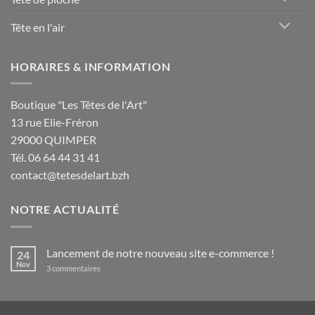
Tête en l'air
HORAIRES & INFORMATION
Boutique "Les Têtes de l'Art"
13 rue Elie-Fréron
29000 QUIMPER
Tél. 06 64 44 31 41
contact@tetesdelart.bzh
NOTRE ACTUALITÉ
Lancement de notre nouveau site e-commerce !
24
Nov
sur
3 commentaires
Lancement
de
notre
nouveau
site